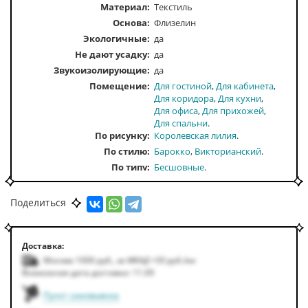
Материал:
Текстиль
Основа:
Флизелин
Экологичные:
да
Не дают усадку:
да
Звукоизолирующие:
да
Помещение
Для гостиной
Для кабинета
Для коридора
Для кухни
Для офиса
Для прихожей
Для спальни
По рисунку
Королевская лилия
По стилю
Барокко
Викторианский
По типу
Бесшовные
По тону
Темные
По цвету
Зеленый
Золотой
Поделиться
Доставка:
Москва 1000
руб.
,
за МКАД +50
руб.
/км
Возможная дата доставки: 11.09
Пункт самовывоза