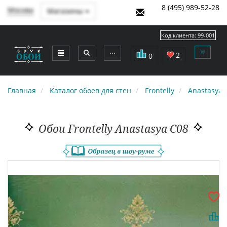
8 (495) 989-52-28
Москва
Магазины
Код клиента:
99-001
⋯
2
0
Главная
Каталог обоев для стен
Frontelly
Anastasya
Обои Frontelly Anastasya C08