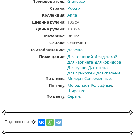
Производитель:
Grandeco
Страна:
Россия
Коллекция:
Anita
Ширина рулона:
106 см
Длина рулона:
10.05 м
Материал:
Винил
Основа:
Флизелин
По изображению
Деревья
Помещение
Для гостиной
Для детской
Для кабинета
Для коридора
Для кухни
Для офиса
Для прихожей
Для спальни
По стилю
Модерн
Современные
По типу
Моющиеся
Рельефные
Широкие
По цвету
Серый
Поделиться