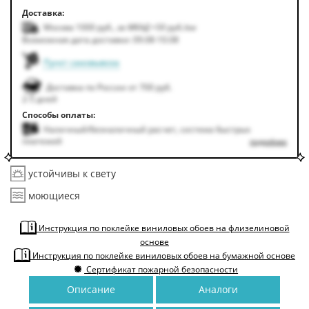
Доставка:
Москва 1000
руб.
,
за МКАД +50
руб.
/км
Возможная дата доставки: 09.08-10.08
Пункт самовывоза
Доставка по России от 700 руб.
2-5 дней
Способы оплаты:
Наличный/безналичный расчет, система быстрых
платежей
подробнее
устойчивы к свету
моющиеся
Инструкция по поклейке виниловых обоев на флизелиновой
основе
Инструкция по поклейке виниловых обоев на бумажной основе
Сертификат пожарной безопасности
Описание
Аналоги