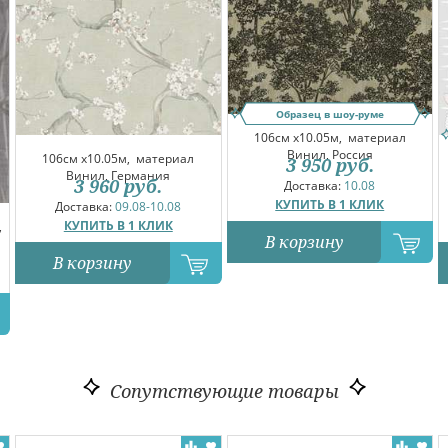
Образец в шоу-руме
106см x10.05м,
материал
Винил, Россия
106см x10.05м,
материал
3 950
руб.
Винил, Германия
3 960
руб.
Доставка:
10.08
КУПИТЬ В 1 КЛИК
Доставка:
09.08-10.08
КУПИТЬ В 1 КЛИК
,
В корзину
В корзину
Сопутствующие товары