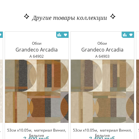
Другие товары коллекции
Обои
Обои
Grandeco Arcadia
Grandeco Arcadia
A 64902
A 64903
,
53см x10.05м,
материал Винил,
53см x10.05м,
материал Винил,
Бельгия
Бельгия
2 400
руб.
2 400
руб.