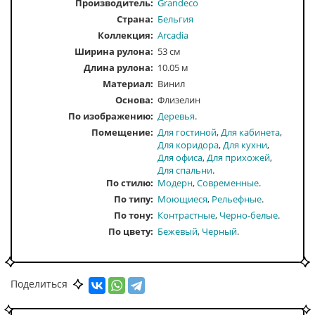
Производитель:
Grandeco
Страна:
Бельгия
Коллекция:
Arcadia
Ширина рулона:
53 см
Длина рулона:
10.05 м
Материал:
Винил
Основа:
Флизелин
По изображению
Деревья
Помещение
Для гостиной
Для кабинета
Для коридора
Для кухни
Для офиса
Для прихожей
Для спальни
По стилю
Модерн
Современные
По типу
Моющиеся
Рельефные
По тону
Контрастные
Черно-белые
По цвету
Бежевый
Черный
Поделиться