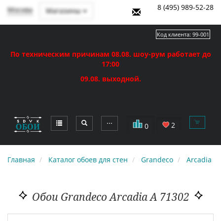
8 (495) 989-52-28
Москва
Магазины
Код клиента:
99-001
По техническим причинам 08.08. шоу-рум работает до
17:00
09.08. выходной.
⋯
2
0
Главная
Каталог обоев для стен
Grandeco
Arcadia
Обои Grandeco Arcadia A 71302