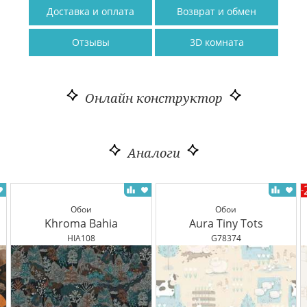
Доставка и оплата
Возврат и обмен
Отзывы
3D комната
Онлайн конструктор
Аналоги
-
Обои
Обои
Khroma Bahia
Aura Tiny Tots
HIA108
G78374