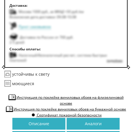
Доставка:
Москва 1000
руб.
,
за МКАД +50
руб.
/км
Возможная дата доставки: 09.08-10.08
Пункт самовывоза
Доставка по России от 700 руб.
2-5 дней
Способы оплаты:
Наличный/безналичный расчет, система быстрых
платежей
подробнее
устойчивы к свету
моющиеся
Инструкция по поклейке виниловых обоев на флизелиновой
основе
Инструкция по поклейке виниловых обоев на бумажной основе
Сертификат пожарной безопасности
Описание
Аналоги