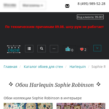
8 (495) 989-52-28
Москва
Магазины
Код клиента:
99-001
По техническим причинам 09.08. шоу-рум не работает
⋯
2
0
Главная
Каталог обоев для стен
Harlequin
Sophie Ro
Обои Harlequin Sophie Robinson
Обои коллекции Sophie Robinson в интерьере