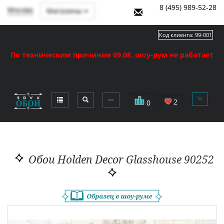
8 (495) 989-52-28
Москва
Магазины
Код клиента:
99-001
По техническим причинам 09.08. шоу-рум не работает
⋯
2
0
Обои Holden Decor Glasshouse 90252