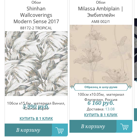
Обои
Обои
Shinhan
Milassa Ambiplain |
Wallcoverings
Эмбиплейн
Modern Sense 2017
AM8 002/1
88172-2 TROPICAL
Образец в шоу-руме
100см x10.05м,
материал
Флизелин, Россия
6 160
руб.
106см x15.6м,
материал Винил,
5 990
руб.
Южная Корея
Доставка:
13.08
КУПИТЬ В 1 КЛИК
КУПИТЬ В 1 КЛИК
В корзину
В корзину