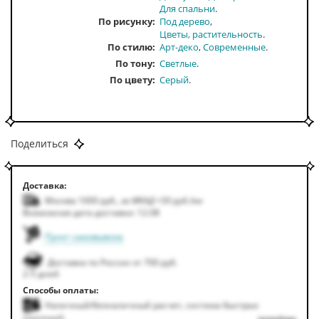
Для спальни
По рисунку
Под дерево
Цветы, растительность
По стилю
Арт-деко
Современные
По тону
Светлые
По цвету
Серый
Поделиться
Доставка:
Москва 1000
руб.
,
за МКАД +50
руб.
/км
Возможная дата доставки: 12.08
Пункт самовывоза
Доставка по России от 700 руб.
2-5 дней
Способы оплаты:
Наличный/безналичный расчет, система быстрых
платежей
подробнее