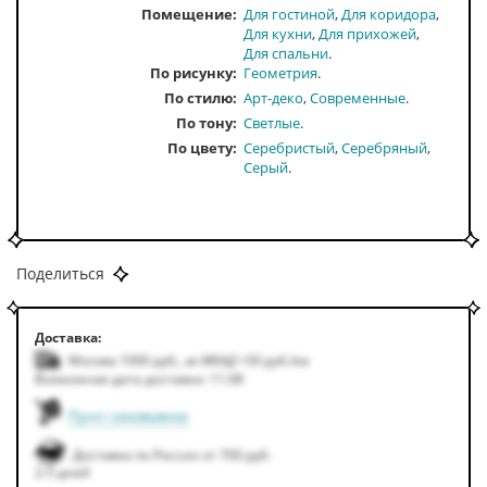
Помещение
Для гостиной
Для коридора
Для кухни
Для прихожей
Для спальни
По рисунку
Геометрия
По стилю
Арт-деко
Современные
По тону
Светлые
По цвету
Серебристый
Серебряный
Серый
Поделиться
Доставка:
Москва 1000
руб.
,
за МКАД +50
руб.
/км
Возможная дата доставки: 11.08
Пункт самовывоза
Доставка по России от 700 руб.
2-5 дней