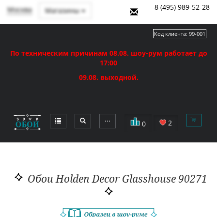
8 (495) 989-52-28
Москва
Магазины
Код клиента:
99-001
По техническим причинам 08.08. шоу-рум работает до
17:00
09.08. выходной.
⋯
2
0
Обои Holden Decor Glasshouse 90271