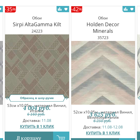
35
42
-
%
-
%
Обои
Обои
Sirpi AltaGamma Kilt
Holden Decor
Minerals
24223
35723
Образец в шоу-руме
53см x10.05м,
материал Винил,
4 004
руб.
Италия
52см x10.05м,
материал Винил,
3 625
руб.
6 160
руб.
Великобритания
Доставка:
11.08
6 250
руб.
КУПИТЬ В 1 КЛИК
Доставка:
11.08-12.08
КУПИТЬ В 1 КЛИК
В корзину