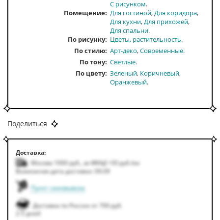
С рисунком
Помещение
Для гостиной
Для коридора
Для кухни
Для прихожей
Для спальни
По рисунку
Цветы, растительность
По стилю
Арт-деко
Современные
По тону
Светлые
По цвету
Зеленый
Коричневый
Оранжевый
Поделиться
Доставка:
Москва 1000
руб.
,
за МКАД +50
руб.
/км
Возможная дата доставки: 09.09
Пункт самовывоза
Доставка по России от 700 руб.
2-5 дней