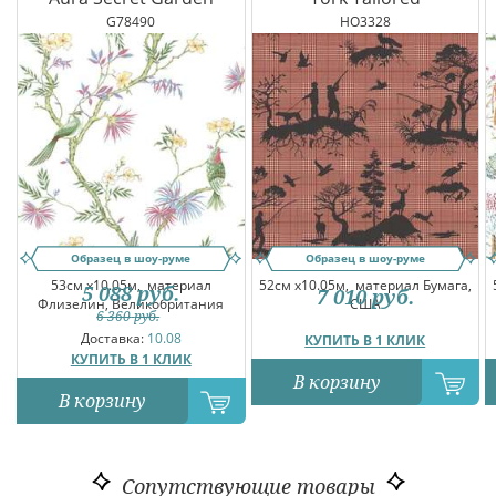
G78490
HO3328
Образец в шоу-руме
Образец в шоу-руме
53см x10.05м,
материал
52см x10.05м,
материал Бумага,
5 088
руб.
7 010
руб.
Флизелин, Великобритания
США
6 360
руб.
Доставка:
10.08
КУПИТЬ В 1 КЛИК
КУПИТЬ В 1 КЛИК
В корзину
В корзину
Сопутствующие товары