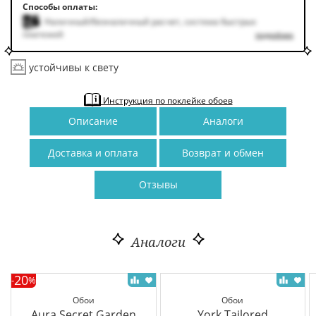
Способы оплаты:
Наличный/безналичный расчет, система быстрых
платежей
подробнее
устойчивы к свету
Инструкция по поклейке обоев
Описание
Аналоги
Доставка и оплата
Возврат и обмен
Отзывы
Аналоги
20
-
%
Обои
Обои
Aura Secret Garden
York Tailored