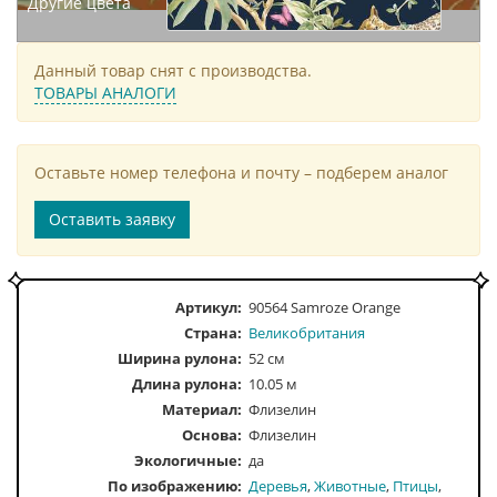
Другие цвета
Данный товар снят с производства.
ТОВАРЫ АНАЛОГИ
Оставьте номер телефона и почту – подберем аналог
Оставить заявку
Артикул:
90564 Samroze Orange
Страна:
Великобритания
Ширина рулона:
52 см
Длина рулона:
10.05 м
Материал:
Флизелин
Основа:
Флизелин
Экологичные:
да
По изображению
Деревья
Животные
Птицы