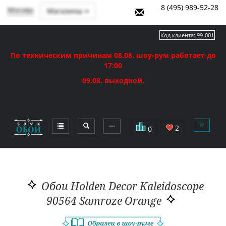
8 (495) 989-52-28
Москва
Магазины
Код клиента:
99-001
По техническим причинам 08.08. шоу-рум работает до
17:00
09.08. выходной.
⋯
2
0
Обои Holden Decor Kaleidoscope
90564 Samroze Orange