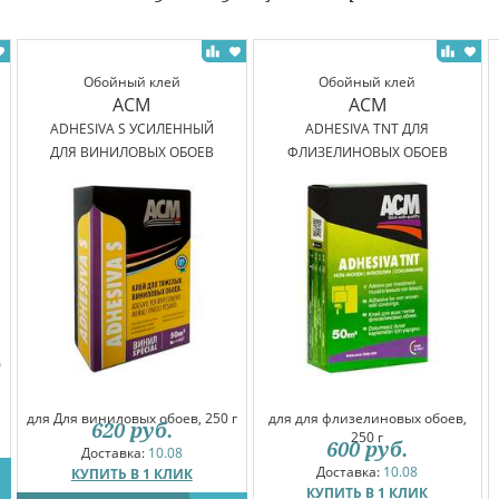
Обойный клей
Обойный клей
ACM
ACM
ADHESIVA S УСИЛЕННЫЙ
ADHESIVA TNT ДЛЯ
ДЛЯ ВИНИЛОВЫХ ОБОЕВ
ФЛИЗЕЛИНОВЫХ ОБОЕВ
0
для Для виниловых обоев, 250 г
для для флизелиновых обоев,
620
руб.
250 г
600
руб.
Доставка:
10.08
Доставка:
10.08
КУПИТЬ В 1 КЛИК
КУПИТЬ В 1 КЛИК