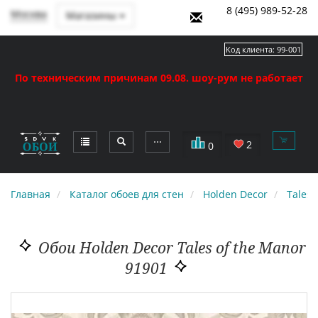
8 (495) 989-52-28
Москва
Магазины
Код клиента:
99-001
По техническим причинам 09.08. шоу-рум не работает
⋯
2
0
Главная
Каталог обоев для стен
Holden Decor
Tales 
Обои Holden Decor Tales of the Manor
91901