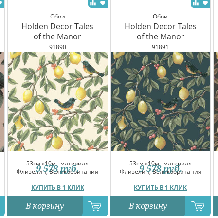
Обои
Обои
Holden Decor Tales
Holden Decor Tales
of the Manor
of the Manor
91890
91891
53см x10м,
материал
53см x10м,
материал
9 578
руб.
9 578
руб.
Флизелин, Великобритания
Флизелин, Великобритания
КУПИТЬ В 1 КЛИК
КУПИТЬ В 1 КЛИК
В корзину
В корзину