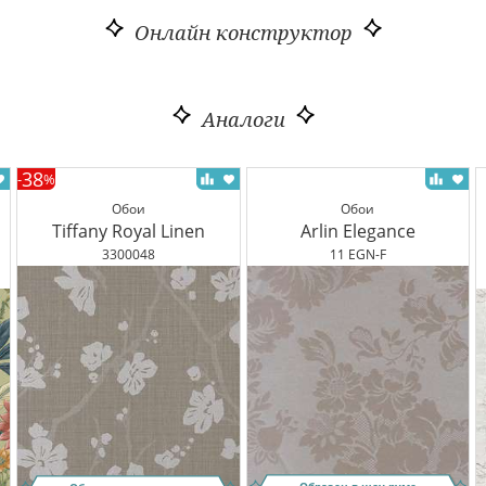
Онлайн конструктор
Аналоги
38
-
%
Обои
Обои
Tiffany Royal Linen
Arlin Elegance
3300048
11 EGN-F
Образец в шоу-руме