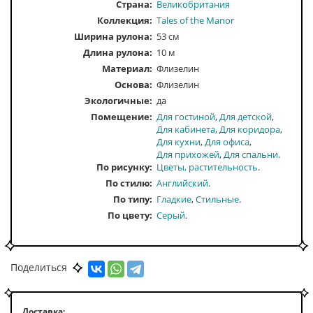
Страна:
Великобритания
Коллекция:
Tales of the Manor
Ширина рулона:
53 см
Длина рулона:
10 м
Материал:
Флизелин
Основа:
Флизелин
Экологичные:
да
Помещение
Для гостиной
Для детской
Для кабинета
Для коридора
Для кухни
Для офиса
Для прихожей
Для спальни
По рисунку
Цветы, растительность
По стилю
Английский
По типу
Гладкие
Стильные
По цвету
Серый
Поделиться
Доставка: