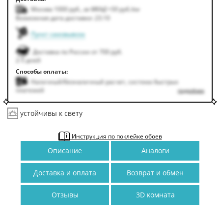
Москва 1000
руб.
,
за МКАД +50
руб.
/км
Возможная дата доставки: 23.10
Пункт самовывоза
Доставка по России от 700 руб.
2-5 дней
Способы оплаты:
Наличный/безналичный расчет, система быстрых
платежей
подробнее
устойчивы к свету
Инструкция по поклейке обоев
Описание
Аналоги
Доставка и оплата
Возврат и обмен
Отзывы
3D комната