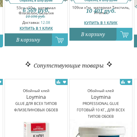
Образец в шоу-руме
109см x1м,
материал Текстиль,
53см x10м,
материал
6 569
руб.
10 401
руб.
Италия
Флизелин, Бельгия
10 596
руб.
Доставка:
12.08
КУПИТЬ В 1 КЛИК
КУПИТЬ В 1 КЛИК
В корзину
В корзину
Сопутствующие товары
Обойный клей
Обойный клей
Loymina
Loymina
GLUE ДЛЯ ВСЕХ ТИПОВ
PROFESSIONAL GLUE
ФЛИЗЕЛИНОВЫХ ОБОЕВ
ГОТОВЫЙ 10 КГ., ДЛЯ ВСЕХ
ТИПОВ ОБОЕВ