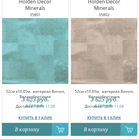
Holden Decor
Holden Decor
Minerals
Minerals
35801
35802
52см x10.05м,
материал Винил,
52см x10.05м,
материал Винил,
Великобритания
Великобритания
3 625
руб.
3 625
руб.
6 250
руб.
6 250
руб.
Доставка:
10.08-11.08
Доставка:
10.08-11.08
КУПИТЬ В 1 КЛИК
КУПИТЬ В 1 КЛИК
В корзину
В корзину