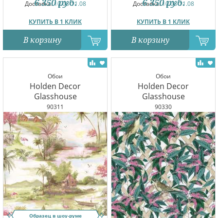
6 350
руб.
6 350
руб.
Доставка:
10.08-11.08
Доставка:
10.08-11.08
КУПИТЬ В 1 КЛИК
КУПИТЬ В 1 КЛИК
В корзину
В корзину
Обои
Обои
Holden Decor
Holden Decor
Glasshouse
Glasshouse
90311
90330
Образец в шоу-руме