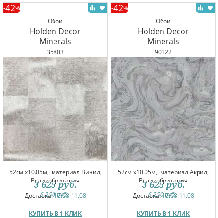
42
42
-
%
-
%
Обои
Обои
Holden Decor
Holden Decor
Minerals
Minerals
35803
90122
52см x10.05м,
материал Винил,
52см x10.05м,
материал Акрил,
Великобритания
Великобритания
3 625
руб.
3 625
руб.
6 250
руб.
6 250
руб.
Доставка:
10.08-11.08
Доставка:
10.08-11.08
КУПИТЬ В 1 КЛИК
КУПИТЬ В 1 КЛИК