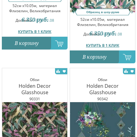
52см x10.05м,
материал
Флизелин, Великобритания
Образец в шоу-руме
6 350
руб.
52см x10.05м,
материал
Доставка:
10.08-11.08
Флизелин, Великобритания
КУПИТЬ В 1 КЛИК
6 350
руб.
Доставка:
10.08-11.08
В корзину
КУПИТЬ В 1 КЛИК
В корзину
Обои
Обои
Holden Decor
Holden Decor
Glasshouse
Glasshouse
90331
90342