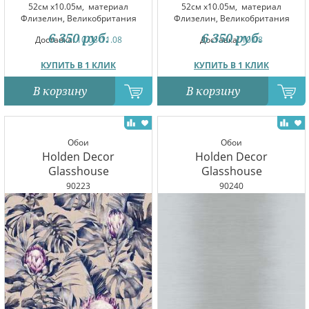
52см x10.05м,
материал
52см x10.05м,
материал
Флизелин, Великобритания
Флизелин, Великобритания
6 350
руб.
6 350
руб.
Доставка:
10.08-11.08
Доставка:
10.08
КУПИТЬ В 1 КЛИК
КУПИТЬ В 1 КЛИК
В корзину
В корзину
Обои
Обои
Holden Decor
Holden Decor
Glasshouse
Glasshouse
90223
90240