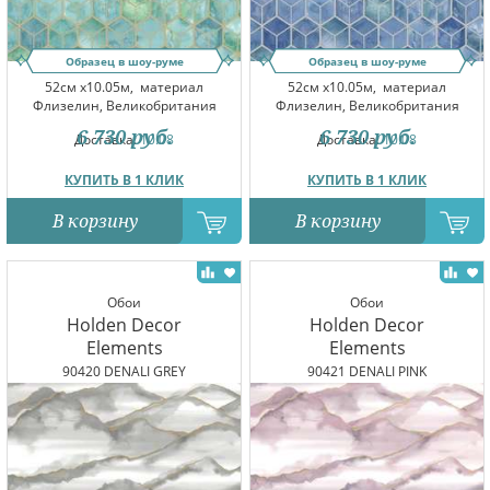
Образец в шоу-руме
Образец в шоу-руме
52см x10.05м,
материал
52см x10.05м,
материал
Флизелин, Великобритания
Флизелин, Великобритания
6 730
руб.
6 730
руб.
Доставка:
10.08
Доставка:
10.08
КУПИТЬ В 1 КЛИК
КУПИТЬ В 1 КЛИК
В корзину
В корзину
Обои
Обои
Holden Decor
Holden Decor
Elements
Elements
90420 DENALI GREY
90421 DENALI PINK