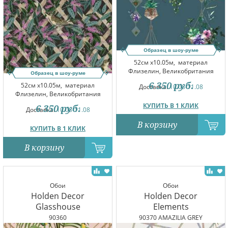
Образец в шоу-руме
52см x10.05м,
материал
Флизелин, Великобритания
Образец в шоу-руме
6 350
руб.
52см x10.05м,
материал
Доставка:
10.08-11.08
Флизелин, Великобритания
КУПИТЬ В 1 КЛИК
6 350
руб.
Доставка:
10.08-11.08
В корзину
КУПИТЬ В 1 КЛИК
В корзину
Обои
Обои
Holden Decor
Holden Decor
Glasshouse
Elements
90360
90370 AMAZILIA GREY