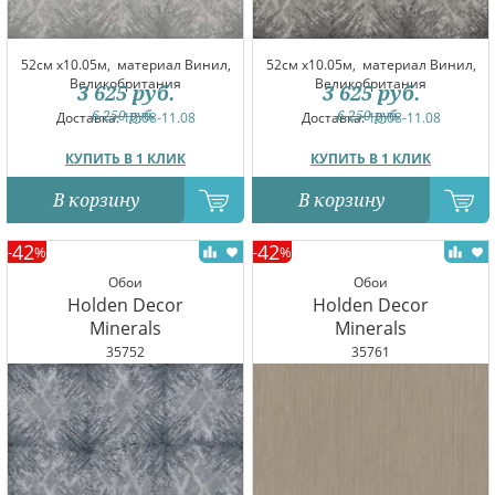
52см x10.05м,
материал Винил,
52см x10.05м,
материал Винил,
Великобритания
Великобритания
3 625
руб.
3 625
руб.
6 250
руб.
6 250
руб.
Доставка:
10.08-11.08
Доставка:
10.08-11.08
КУПИТЬ В 1 КЛИК
КУПИТЬ В 1 КЛИК
В корзину
В корзину
42
42
-
%
-
%
Обои
Обои
Holden Decor
Holden Decor
Minerals
Minerals
35752
35761