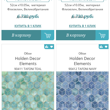
52см x10.05м,
материал
52см x10.05м,
материал
Флизелин, Великобритания
Флизелин, Великобритания
6 730
руб.
6 730
руб.
Доставка:
10.08
Доставка:
10.08
КУПИТЬ В 1 КЛИК
КУПИТЬ В 1 КЛИК
В корзину
В корзину
Обои
Обои
Holden Decor
Holden Decor
Elements
Elements
90411 TAFONI TEAL
90412 TAFONI NAVY