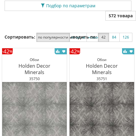
Подбор по параметрам
572 товара
Сортировать:
Выводить по:
по популярности
по цене
новинки
42
по скидке
84
126
42
42
-
%
-
%
Обои
Обои
Holden Decor
Holden Decor
Minerals
Minerals
35750
35751