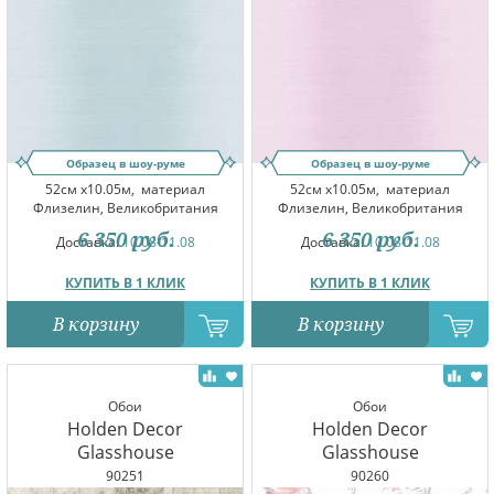
Образец в шоу-руме
Образец в шоу-руме
52см x10.05м,
материал
52см x10.05м,
материал
Флизелин, Великобритания
Флизелин, Великобритания
6 350
руб.
6 350
руб.
Доставка:
10.08-11.08
Доставка:
10.08-11.08
КУПИТЬ В 1 КЛИК
КУПИТЬ В 1 КЛИК
В корзину
В корзину
Обои
Обои
Holden Decor
Holden Decor
Glasshouse
Glasshouse
90251
90260