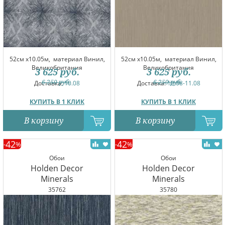
52см x10.05м,
материал Винил,
52см x10.05м,
материал Винил,
Великобритания
Великобритания
3 625
руб.
3 625
руб.
6 250
руб.
6 250
руб.
Доставка:
10.08
Доставка:
10.08-11.08
КУПИТЬ В 1 КЛИК
КУПИТЬ В 1 КЛИК
В корзину
В корзину
42
42
-
%
-
%
Обои
Обои
Holden Decor
Holden Decor
Minerals
Minerals
35762
35780