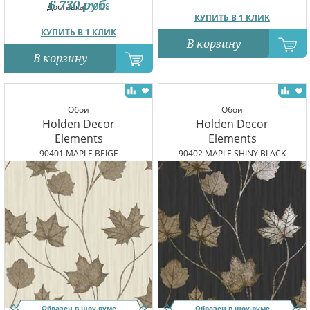
6 730
руб.
Доставка:
10.08
КУПИТЬ В 1 КЛИК
КУПИТЬ В 1 КЛИК
В корзину
В корзину
Обои
Обои
Holden Decor
Holden Decor
Elements
Elements
90401 MAPLE BEIGE
90402 MAPLE SHINY BLACK
Образец в шоу-руме
Образец в шоу-руме