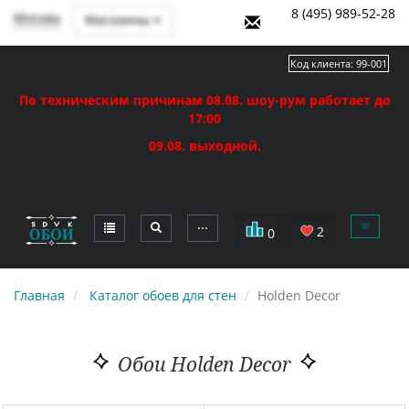
8 (495) 989-52-28
Москва
Магазины
Код клиента:
99-001
По техническим причинам 08.08. шоу-рум работает до
17:00
09.08. выходной.
⋯
2
0
Главная
Каталог обоев для стен
Holden Decor
Обои Holden Decor