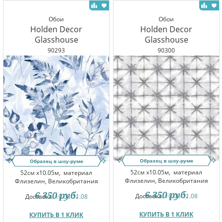
Обои
Обои
Holden Decor
Holden Decor
Glasshouse
Glasshouse
90293
90300
Образец в шоу-руме
Образец в шоу-руме
52см x10.05м,
материал
52см x10.05м,
материал
Флизелин, Великобритания
Флизелин, Великобритания
6 350
руб.
6 350
руб.
Доставка:
10.08-11.08
Доставка:
10.08-11.08
КУПИТЬ В 1 КЛИК
КУПИТЬ В 1 КЛИК