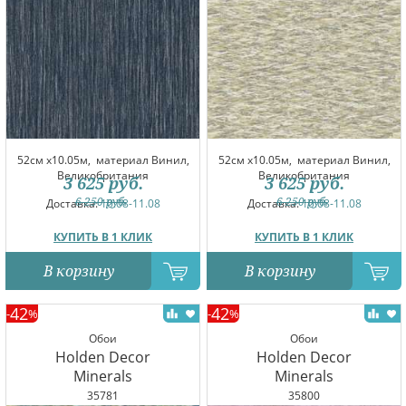
52см x10.05м,
материал Винил,
52см x10.05м,
материал Винил,
Великобритания
Великобритания
3 625
руб.
3 625
руб.
6 250
руб.
6 250
руб.
Доставка:
10.08-11.08
Доставка:
10.08-11.08
КУПИТЬ В 1 КЛИК
КУПИТЬ В 1 КЛИК
В корзину
В корзину
42
42
-
%
-
%
Обои
Обои
Holden Decor
Holden Decor
Minerals
Minerals
35781
35800