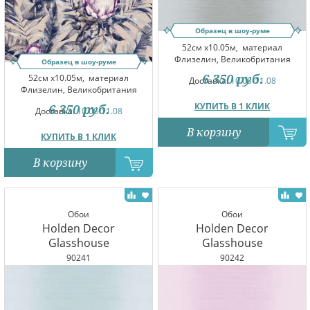
Образец в шоу-руме
52см x10.05м,
материал
Флизелин, Великобритания
Образец в шоу-руме
6 350
руб.
52см x10.05м,
материал
Доставка:
10.08-11.08
Флизелин, Великобритания
КУПИТЬ В 1 КЛИК
6 350
руб.
Доставка:
10.08-11.08
В корзину
КУПИТЬ В 1 КЛИК
В корзину
Обои
Обои
Holden Decor
Holden Decor
Glasshouse
Glasshouse
90241
90242