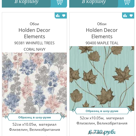
В корзину
В корзину
Обои
Обои
Holden Decor
Holden Decor
Elements
Elements
90381 WHINFELL TREES
90400 MAPLE TEAL
CORAL NAVY
Образец в шоу-руме
Образец в шоу-руме
52см x10.05м,
материал
Флизелин, Великобритания
52см x10.05м,
материал
Флизелин, Великобритания
6 730
руб.
Доставка:
10.08