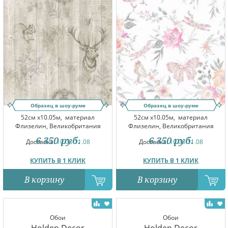
Образец в шоу-руме
Образец в шоу-руме
52см x10.05м,
материал
52см x10.05м,
материал
Флизелин, Великобритания
Флизелин, Великобритания
6 350
руб.
6 350
руб.
Доставка:
10.08-11.08
Доставка:
10.08-11.08
КУПИТЬ В 1 КЛИК
КУПИТЬ В 1 КЛИК
В корзину
В корзину
Обои
Обои