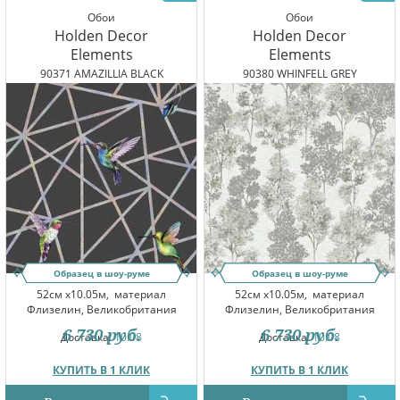
Обои
Обои
Holden Decor
Holden Decor
Elements
Elements
90371 AMAZILLIA BLACK
90380 WHINFELL GREY
Образец в шоу-руме
Образец в шоу-руме
52см x10.05м,
материал
52см x10.05м,
материал
Флизелин, Великобритания
Флизелин, Великобритания
6 730
руб.
6 730
руб.
Доставка:
10.08
Доставка:
10.08
КУПИТЬ В 1 КЛИК
КУПИТЬ В 1 КЛИК