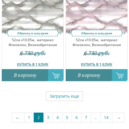
Образец в шоу-руме
Образец в шоу-руме
52см x10.05м,
материал
52см x10.05м,
материал
Флизелин, Великобритания
Флизелин, Великобритания
6 730
руб.
6 730
руб.
Доставка:
10.08
Доставка:
10.08
КУПИТЬ В 1 КЛИК
КУПИТЬ В 1 КЛИК
В корзину
В корзину
Загрузить еще
←
1
2
3
4
5
6
7
..
14
→