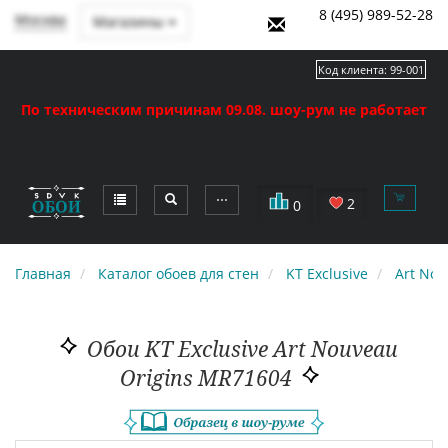
8 (495) 989-52-28
Москва
Магазины
Код клиента:
99-001
По техническим причинам 09.08. шоу-рум не работает
⋯
2
0
Главная
Каталог обоев для стен
KT Exclusive
Art Nou
Обои KT Exclusive Art Nouveau
Origins MR71604