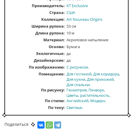
Производитель:
KT Exclusive
Страна:
США
Коллекция:
Art Nouveau Origins
Ширина рулона:
53 см
Длина рулона:
10 м
Материал:
Акриловое напыление
Основа:
Бумага
Экологичные:
да
Дизайнерские:
да
По изображению
С рисунком
Помещение
Для гостиной
Для коридора
Для кухни
Для прихожей
Для спальни
По рисунку
Геометрия
Пэчворк
Цветы, растительность
По стилю
Английский
Модерн
По тону
Светлые
По цвету
Бирюзовый
Серый
Поделиться