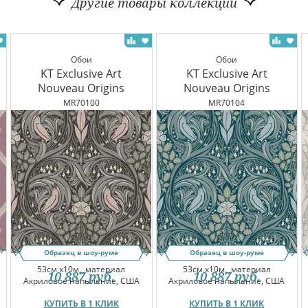
Другие товары коллекции
Обои
Обои
KT Exclusive Art
KT Exclusive Art
Nouveau Origins
Nouveau Origins
MR70100
MR70104
Образец в шоу-руме
Образец в шоу-руме
53см x10м,
материал
53см x10м,
материал
10 887
руб.
10 887
руб.
Акриловое напыление, США
Акриловое напыление, США
КУПИТЬ В 1 КЛИК
КУПИТЬ В 1 КЛИК