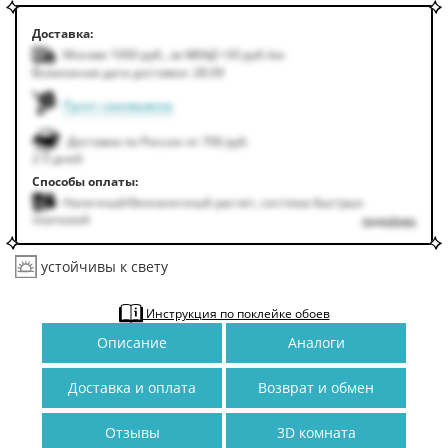
Доставка:
Москва 1000
руб.
,
за МКАД +50
руб.
/км
Возможная дата доставки: 28.09
Пункт самовывоза
Доставка по России от 700 руб.
2-5 дней
Способы оплаты:
Наличный/безналичный расчет, система быстрых
платежей
подробнее
устойчивы к свету
Инструкция по поклейке обоев
Описание
Аналоги
Доставка и оплата
Возврат и обмен
Отзывы
3D комната