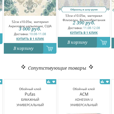
Образец в шоу-руме
53см x10.05м,
материал
Флизелин, Великобритания
2 390
руб.
52см x10.05м,
материал
Акриловое напыление, США
Доставка:
11.08-12.08
3 000
руб.
КУПИТЬ В 1 КЛИК
Доставка:
10.08-11.08
КУПИТЬ В 1 КЛИК
В корзину
В корзину
Сопутствующие товары
Обойный клей
Обойный клей
Pufas
ACM
БУМАЖНЫЙ
ADHESIVA U
УНИВЕРСАЛЬНЫЙ
УНИВЕРСАЛЬНЫЙ