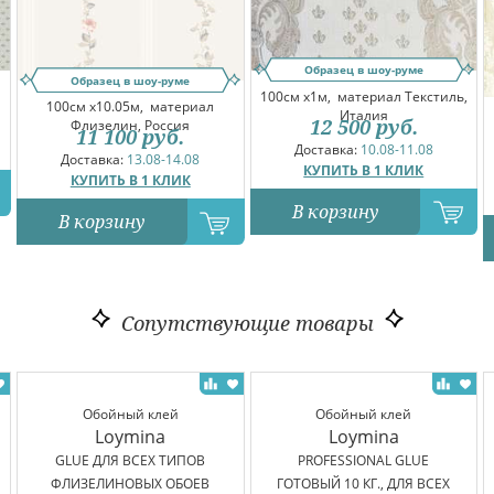
Образец в шоу-руме
Образец в шоу-руме
100см x1м,
материал Текстиль,
100см x10.05м,
материал
Италия
12 500
руб.
Флизелин, Россия
11 100
руб.
Доставка:
10.08-11.08
Доставка:
13.08-14.08
КУПИТЬ В 1 КЛИК
КУПИТЬ В 1 КЛИК
В корзину
В корзину
Сопутствующие товары
Обойный клей
Обойный клей
Loymina
Loymina
GLUE ДЛЯ ВСЕХ ТИПОВ
PROFESSIONAL GLUE
ФЛИЗЕЛИНОВЫХ ОБОЕВ
ГОТОВЫЙ 10 КГ., ДЛЯ ВСЕХ