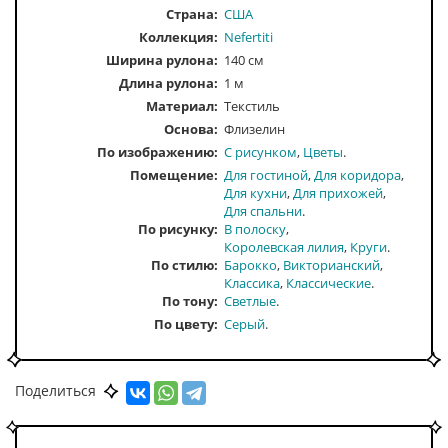
Страна:
США
Коллекция:
Nefertiti
Ширина рулона:
140 см
Длина рулона:
1 м
Материал:
Текстиль
Основа:
Флизелин
По изображению
С рисунком
Цветы
Помещение
Для гостиной
Для коридора
Для кухни
Для прихожей
Для спальни
По рисунку
В полоску
Королевская лилия
Круги
По стилю
Барокко
Викторианский
Классика
Классические
По тону
Светлые
По цвету
Серый
Поделиться