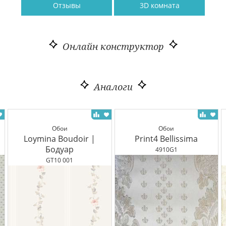
Отзывы
3D комната
Онлайн конструктор
Аналоги
Обои
Обои
Loymina Boudoir |
Print4 Bellissima
Бодуар
4910G1
GT10 001