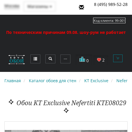
8 (495) 989-52-28
Москва
Магазины
Код клиента:
99-001
По техническим причинам 09.08. шоу-рум не работает
⋯
2
0
Главная
Каталог обоев для стен
KT Exclusive
Nefertit
Обои KT Exclusive Nefertiti KTE08029