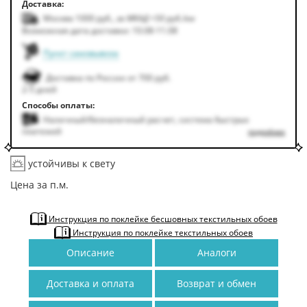
Доставка:
Москва 1000
руб.
,
за МКАД +50
руб.
/км
Возможная дата доставки: 10.08-11.08
Пункт самовывоза
Доставка по России от 700 руб.
2-5 дней
Способы оплаты:
Наличный/безналичный расчет, система быстрых
платежей
подробнее
устойчивы к свету
Цена за п.м.
Инструкция по поклейке бесшовных текстильных обоев
Инструкция по поклейке текстильных обоев
Описание
Аналоги
Доставка и оплата
Возврат и обмен