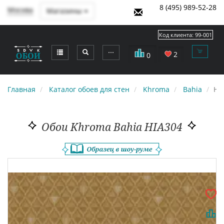
8 (495) 989-52-28
Москва
Магазины
Код клиента:
99-001
⋯
2
0
Главная
Каталог обоев для стен
Khroma
Bahia
HI
Обои Khroma Bahia HIA304