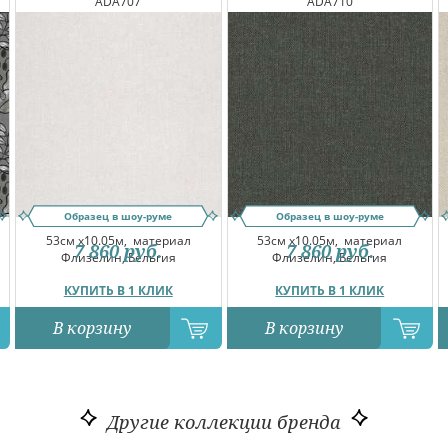
ADA707
ADA710
Образец в шоу-руме
Образец в шоу-руме
53см x10.05м,
материал
53см x10.05м,
материал
7 860
руб.
7 860
руб.
Флизелин, Бельгия
Флизелин, Бельгия
КУПИТЬ В 1 КЛИК
КУПИТЬ В 1 КЛИК
В корзину
В корзину
Другие коллекции бренда