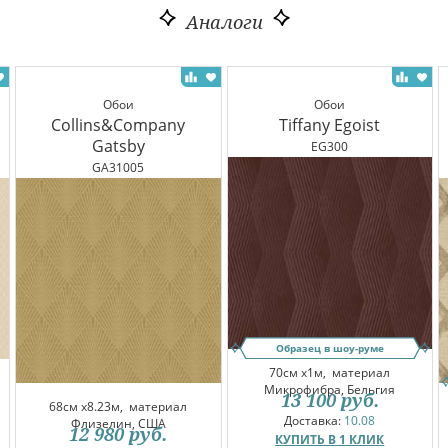
Аналоги
Обои
Обои
Collins&Company
Tiffany Egoist
Gatsby
EG300
GA31005
Образец в шоу-руме
70см x1м,
материал
Микрофибра, Бельгия
13 100
руб.
68см x8.23м,
материал
Доставка:
10.08
Флизелин, США
12 980
руб.
КУПИТЬ В 1 КЛИК