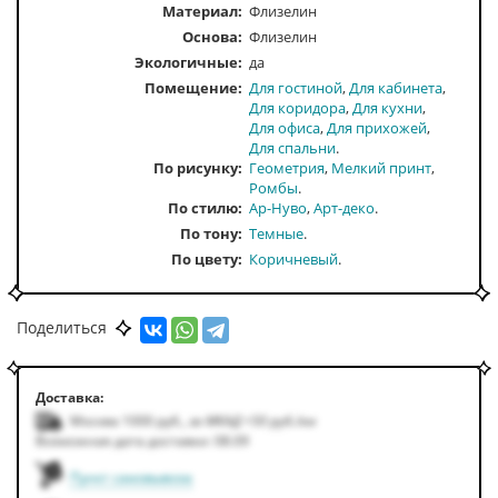
Материал:
Флизелин
Основа:
Флизелин
Экологичные:
да
Помещение
Для гостиной
Для кабинета
Для коридора
Для кухни
Для офиса
Для прихожей
Для спальни
По рисунку
Геометрия
Мелкий принт
Ромбы
По стилю
Ар-Нуво
Арт-деко
По тону
Темные
По цвету
Коричневый
Поделиться
Доставка:
Москва 1000
руб.
,
за МКАД +50
руб.
/км
Возможная дата доставки: 08.09
Пункт самовывоза