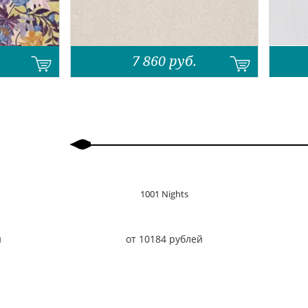
7 860
руб.
Назад
Вперед
1001 Nights
й
от 10184 рублей
Назад
Вперед