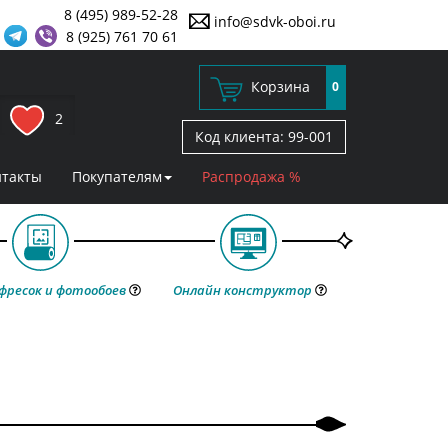
8 (495) 989-52-28
info@sdvk-oboi.ru
8 (925) 761 70 61
Корзина
0
2
Код клиента:
99-001
нтакты
Покупателям
Распродажа %
фресок и фотообоев
Онлайн конструктор