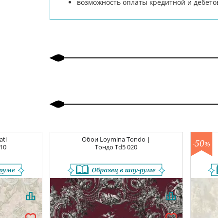
возможность оплаты кредитной и дебето
ati
Обои
Loymina Tondo |
50
-
%
10
Тондо
Td5 020