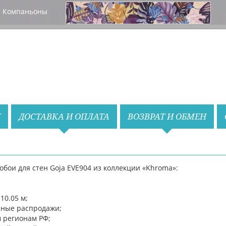
Компаньоны
Назад
Вперед
И
ДОСТАВКА И ОПЛАТА
ВОЗВРАТ И ОБМЕН
ои для стен Goja EVE904 из коллекции «Khroma»:
10.05 м;
нные распродажи;
м регионам РФ;