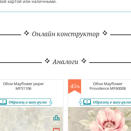
вой картой или наличными.
Онлайн конструктор
Аналоги
Обои
Mayflower Jasper
Обои
Mayflower
45
-
%
MF51106
Providence
MF60008