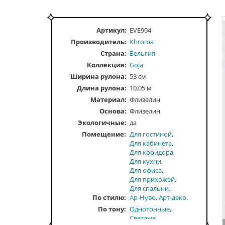
Артикул:
EVE904
Производитель:
Khroma
Страна:
Бельгия
Коллекция:
Goja
Ширина рулона:
53 см
Длина рулона:
10.05 м
Материал:
Флизелин
Основа:
Флизелин
Экологичные:
да
Помещение
Для гостиной
Для кабинета
Для коридора
Для кухни
Для офиса
Для прихожей
Для спальни
По стилю
Ар-Нуво
Арт-деко
По тону
Однотонные
Светлые