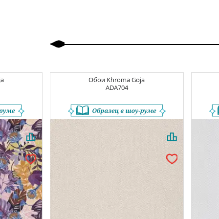
Назад
Вперед
ja
Обои
Khroma Goja
ADA704