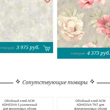
3 975
руб.
7 950
руб.
4 373
руб
7 950
руб.
Сопутствующие товары
Обойный клей
ACM
Обойный клей
ACM
ADHESIVA S усиленный
ADHESIVA TNT для
для виниловых обоев
флизелиновых обоев