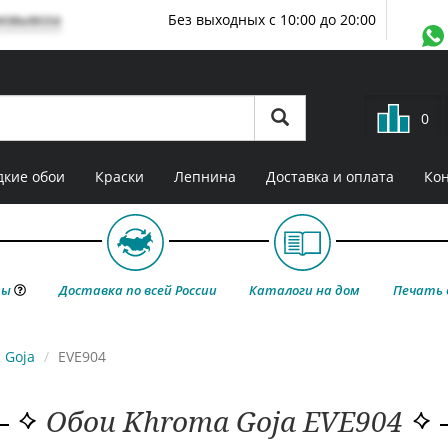
мовывоза
Без выходных с 10:00 до 20:00
0
кие обои
Краски
Лепнина
Доставка и оплата
Ко
ты
Доставка по всей России
Каталоги на дом
Печать 
Goja
EVE904
Обои Khroma Goja EVE904