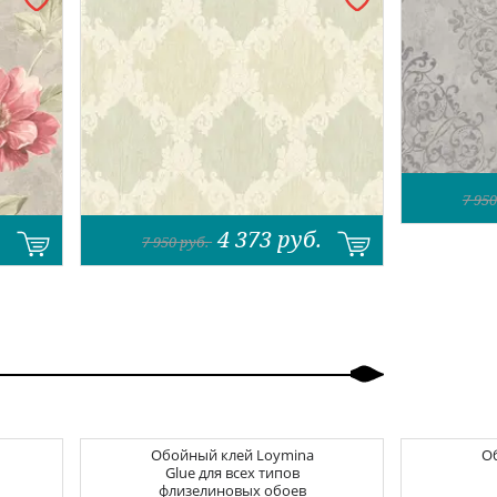
7 950
.
4 373
руб.
7 950
руб.
Обойный клей
Loymina
О
Glue для всех типов
флизелиновых обоев