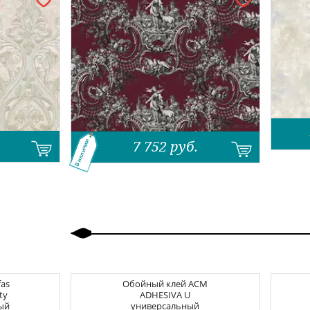
7 752
руб.
В наличии
Назад
Вперед
fas
Обойный клей
ACM
ty
ADHESIVA U
ый
универсальный