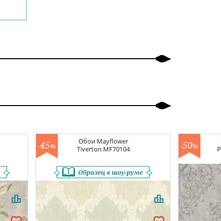
Обои
Mayflower
45
50
-
%
-
%
Tiverton
MF70104
P