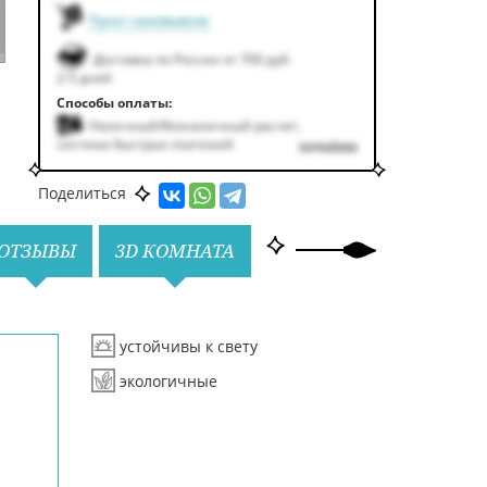
Пункт самовывоза
Доставка по России от 700 руб.
2-5 дней
Способы оплаты:
Наличный/безналичный расчет,
система быстрых платежей
подробнее
Поделиться
ОТЗЫВЫ
3D КОМНАТА
устойчивы к свету
экологичные