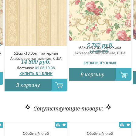
5 762
руб.
68см x8.23м,
материал
13 400
руб.
,
Акриловое напыление, США
52см x10.05м,
материал
Акриловое напыление, США
14 300
руб.
КУПИТЬ В 1 КЛИК
Доставка:
09.08-10.08
КУПИТЬ В 1 КЛИК
В корзину
В корзину
Сопутствующие товары
Обойный клей
Обойный клей