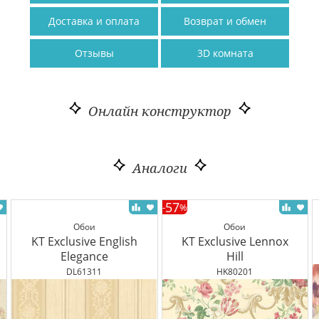
Доставка и оплата
Возврат и обмен
Отзывы
3D комната
Онлайн конструктор
Аналоги
57
-
%
Обои
Обои
KT Exclusive English
KT Exclusive Lennox
Elegance
Hill
DL61311
HK80201