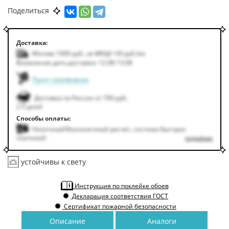
По цвету
Бежевый
Персиковый
Поделиться
Доставка:
Москва 1000
руб.
,
за МКАД +50
руб.
/км
Возможная дата доставки: 12.08-13.08
Пункт самовывоза
Доставка по России от 700 руб.
2-5 дней
Способы оплаты:
Наличный/безналичный расчет, система быстрых
платежей
подробнее
устойчивы к свету
Инструкция по поклейке обоев
Декларация соответствия ГОСТ
Сертификат пожарной безопасности
Описание
Аналоги