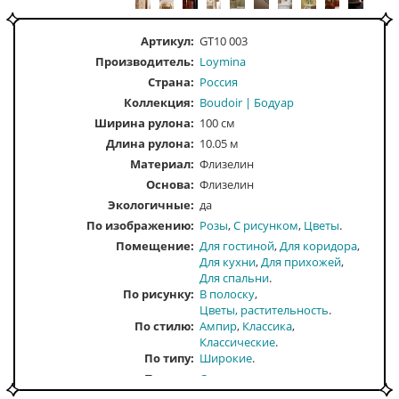
Артикул:
GT10 003
Производитель:
Loymina
Страна:
Россия
Коллекция:
Boudoir | Бодуар
Ширина рулона:
100 см
Длина рулона:
10.05 м
Материал:
Флизелин
Основа:
Флизелин
Экологичные:
да
По изображению
Розы
С рисунком
Цветы
Помещение
Для гостиной
Для коридора
Для кухни
Для прихожей
Для спальни
По рисунку
В полоску
Цветы, растительность
По стилю
Ампир
Классика
Классические
По типу
Широкие
По тону
Светлые