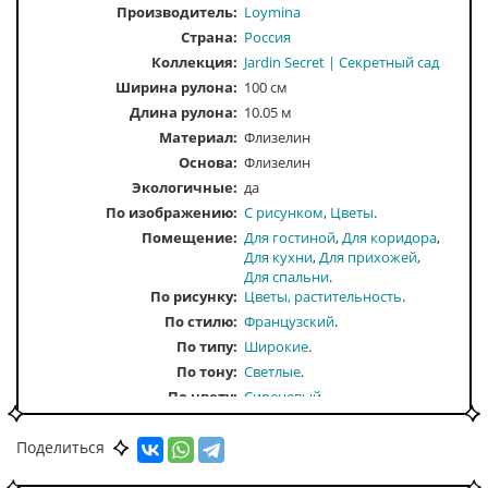
Производитель:
Loymina
Страна:
Россия
Коллекция:
Jardin Secret | Секретный сад
Ширина рулона:
100 см
Длина рулона:
10.05 м
Материал:
Флизелин
Основа:
Флизелин
Экологичные:
да
По изображению
С рисунком
Цветы
Помещение
Для гостиной
Для коридора
Для кухни
Для прихожей
Для спальни
По рисунку
Цветы, растительность
По стилю
Французский
По типу
Широкие
По тону
Светлые
По цвету
Сиреневый
Поделиться