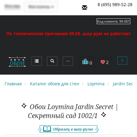
8 (495) 989-52-28
Москва
Магазины
Код клиента:
99-001
По техническим причинам 09.08. шоу-рум не работает
⋯
2
0
Главная
Каталог обоев для стен
Loymina
Jardin Secr
Обои Loymina Jardin Secret |
Секретный сад 1002/1