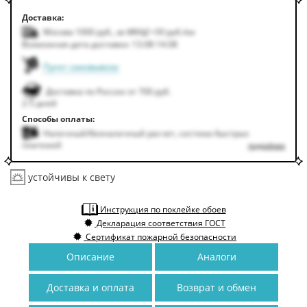
Доставка:
Москва 1000
руб.
,
за МКАД +50
руб.
/км
Возможная дата доставки: 13.08-14.08
Пункт самовывоза
Доставка по России от 700 руб.
2-5 дней
Способы оплаты:
Наличный/безналичный расчет, система быстрых
платежей
подробнее
устойчивы к свету
Инструкция по поклейке обоев
Декларация соответствия ГОСТ
Сертификат пожарной безопасности
Описание
Аналоги
Доставка и оплата
Возврат и обмен