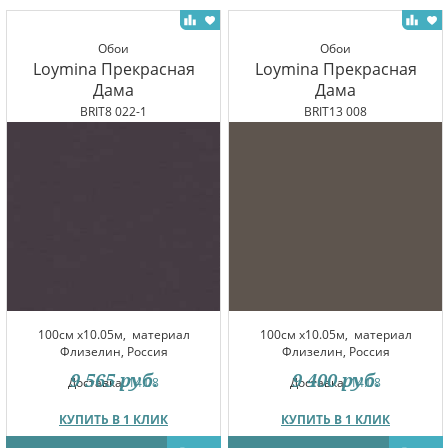
Обои
Обои
Loymina Прекрасная
Loymina Прекрасная
Дама
Дама
BRIT8 022-1
BRIT13 008
100см x10.05м,
материал
100см x10.05м,
материал
Флизелин, Россия
Флизелин, Россия
9 565
руб.
9 400
руб.
Доставка:
14.08
Доставка:
14.08
КУПИТЬ В 1 КЛИК
КУПИТЬ В 1 КЛИК