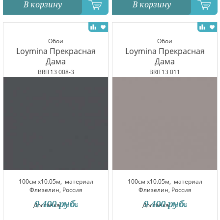
В корзину
В корзину
Обои
Обои
Loymina Прекрасная
Loymina Прекрасная
Дама
Дама
BRIT13 008-3
BRIT13 011
100см x10.05м,
материал
100см x10.05м,
материал
Флизелин, Россия
Флизелин, Россия
9 400
руб.
9 400
руб.
Доставка:
14.08
Доставка:
14.08