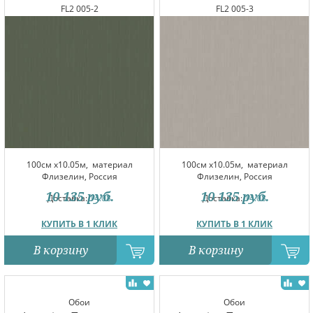
FL2 005-2
FL2 005-3
100см x10.05м,
материал
100см x10.05м,
материал
Флизелин, Россия
Флизелин, Россия
10 135
руб.
10 135
руб.
Доставка:
14.08
Доставка:
14.08
КУПИТЬ В 1 КЛИК
КУПИТЬ В 1 КЛИК
В корзину
В корзину
Обои
Обои