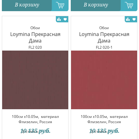
В корзину
В корзину
Обои
Обои
Loymina Прекрасная
Loymina Прекрасная
Дама
Дама
FL2 020
FL2 020-1
100см x10.05м,
материал
100см x10.05м,
материал
Флизелин, Россия
Флизелин, Россия
10 135
руб.
10 135
руб.
Доставка:
14.08
Доставка:
14.08