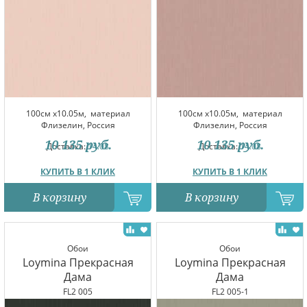
100см x10.05м,
материал
100см x10.05м,
материал
Флизелин, Россия
Флизелин, Россия
10 135
руб.
10 135
руб.
Доставка:
14.08
Доставка:
14.08
КУПИТЬ В 1 КЛИК
КУПИТЬ В 1 КЛИК
В корзину
В корзину
Обои
Обои
Loymina Прекрасная
Loymina Прекрасная
Дама
Дама
FL2 005
FL2 005-1