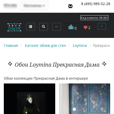
8 (495) 989-52-28
Москва
Магазины
Код клиента:
99-001
⋯
2
0
Главная
Каталог обоев для стен
Loymina
Прекрасная
Обои Loymina Прекрасная Дама
Обои коллекции Прекрасная Дама в интерьере