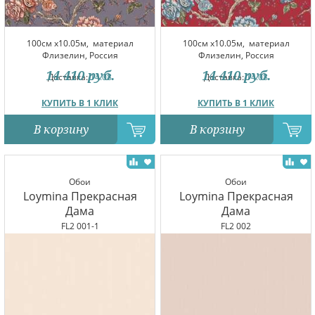
100см x10.05м,
материал
100см x10.05м,
материал
Флизелин, Россия
Флизелин, Россия
14 410
руб.
14 410
руб.
Доставка:
14.08
Доставка:
14.08
КУПИТЬ В 1 КЛИК
КУПИТЬ В 1 КЛИК
В корзину
В корзину
Обои
Обои
Loymina Прекрасная
Loymina Прекрасная
Дама
Дама
FL2 001-1
FL2 002