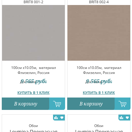
BRIT8 001-2
BRIT8 002-4
100см x10.05м,
материал
100см x10.05м,
материал
Флизелин, Россия
Флизелин, Россия
9 565
руб.
9 565
руб.
Доставка:
14.08
Доставка:
14.08
КУПИТЬ В 1 КЛИК
КУПИТЬ В 1 КЛИК
В корзину
В корзину
Обои
Обои
Loymina Прекрасная
Loymina Прекрасная