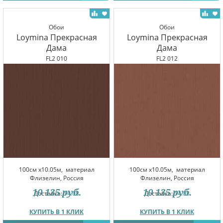
Обои
Обои
Loymina Прекрасная
Loymina Прекрасная
Дама
Дама
FL2 010
FL2 012
100см x10.05м,
материал
100см x10.05м,
материал
Флизелин, Россия
Флизелин, Россия
10 135
руб.
10 135
руб.
Доставка:
14.08
Доставка:
14.08
КУПИТЬ В 1 КЛИК
КУПИТЬ В 1 КЛИК