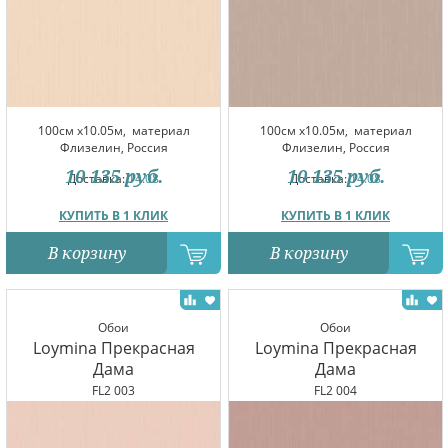
100см x10.05м,
материал
100см x10.05м,
материал
Флизелин, Россия
Флизелин, Россия
10 135
руб.
10 135
руб.
Доставка:
14.08
Доставка:
14.08
КУПИТЬ В 1 КЛИК
КУПИТЬ В 1 КЛИК
В корзину
В корзину
Обои
Обои
Loymina Прекрасная
Loymina Прекрасная
Дама
Дама
FL2 003
FL2 004