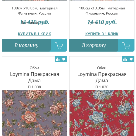
100см x10.05м,
материал
100см x10.05м,
материал
Флизелин, Россия
Флизелин, Россия
14 410
руб.
14 410
руб.
Доставка:
14.08
Доставка:
14.08
КУПИТЬ В 1 КЛИК
КУПИТЬ В 1 КЛИК
В корзину
В корзину
Обои
Обои
Loymina Прекрасная
Loymina Прекрасная
Дама
Дама
FL1 008
FL1 020