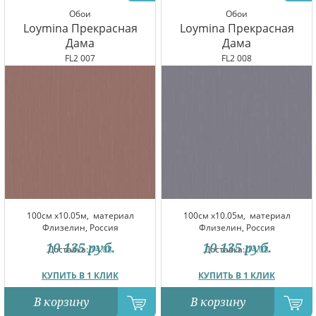
Обои
Обои
Loymina Прекрасная
Loymina Прекрасная
Дама
Дама
FL2 007
FL2 008
100см x10.05м,
материал
100см x10.05м,
материал
Флизелин, Россия
Флизелин, Россия
10 135
руб.
10 135
руб.
Доставка:
14.08
Доставка:
14.08
КУПИТЬ В 1 КЛИК
КУПИТЬ В 1 КЛИК
В корзину
В корзину