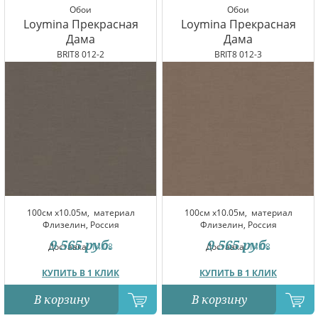
Обои
Обои
Loymina Прекрасная
Loymina Прекрасная
Дама
Дама
BRIT8 012-2
BRIT8 012-3
100см x10.05м,
материал
100см x10.05м,
материал
Флизелин, Россия
Флизелин, Россия
9 565
руб.
9 565
руб.
Доставка:
14.08
Доставка:
14.08
КУПИТЬ В 1 КЛИК
КУПИТЬ В 1 КЛИК
В корзину
В корзину