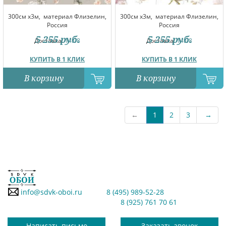
300см x3м,
материал Флизелин,
300см x3м,
материал Флизелин,
Россия
Россия
5 255
руб.
5 255
руб.
Доставка:
14.08
Доставка:
14.08
КУПИТЬ В 1 КЛИК
КУПИТЬ В 1 КЛИК
В корзину
В корзину
←
1
2
3
→
info@sdvk-oboi.ru
8 (495) 989-52-28
8 (925) 761 70 61
Написать письмо
Заказать звонок