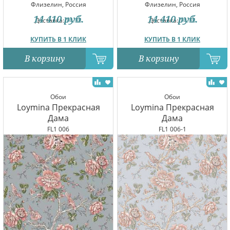
Флизелин, Россия
Флизелин, Россия
14 410
руб.
14 410
руб.
Доставка:
14.08
Доставка:
14.08
КУПИТЬ В 1 КЛИК
КУПИТЬ В 1 КЛИК
В корзину
В корзину
Обои
Обои
Loymina Прекрасная
Loymina Прекрасная
Дама
Дама
FL1 006
FL1 006-1