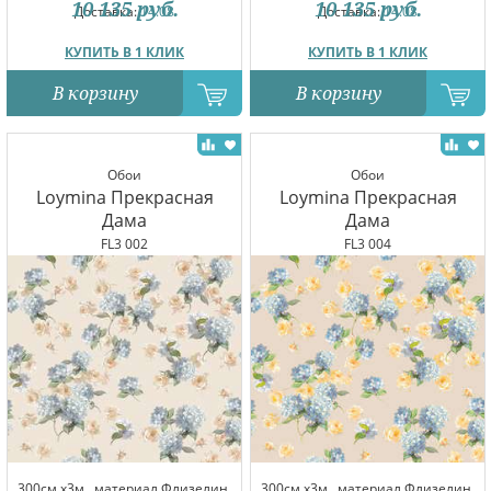
10 135
руб.
10 135
руб.
Доставка:
14.08
Доставка:
14.08
КУПИТЬ В 1 КЛИК
КУПИТЬ В 1 КЛИК
В корзину
В корзину
Обои
Обои
Loymina Прекрасная
Loymina Прекрасная
Дама
Дама
FL3 002
FL3 004
300см x3м,
материал Флизелин,
300см x3м,
материал Флизелин,