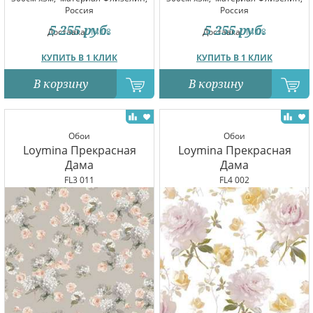
Россия
Россия
5 255
руб.
5 255
руб.
Доставка:
14.08
Доставка:
14.08
КУПИТЬ В 1 КЛИК
КУПИТЬ В 1 КЛИК
В корзину
В корзину
Обои
Обои
Loymina Прекрасная
Loymina Прекрасная
Дама
Дама
FL3 011
FL4 002