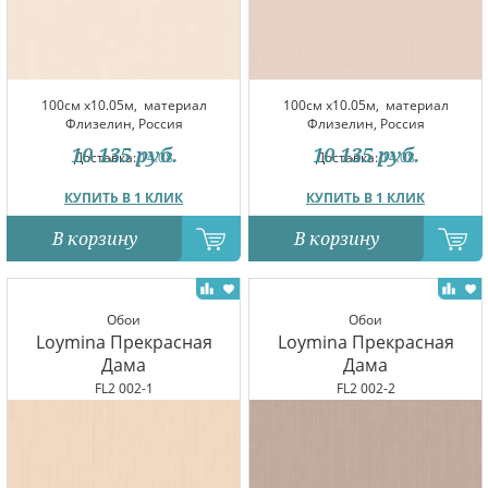
100см x10.05м,
материал
100см x10.05м,
материал
Флизелин, Россия
Флизелин, Россия
10 135
руб.
10 135
руб.
Доставка:
14.08
Доставка:
14.08
КУПИТЬ В 1 КЛИК
КУПИТЬ В 1 КЛИК
В корзину
В корзину
Обои
Обои
Loymina Прекрасная
Loymina Прекрасная
Дама
Дама
FL2 002-1
FL2 002-2