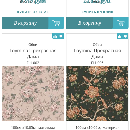
9 905
руб.
14 410
руб.
Доставка:
14.08
Доставка:
14.08
КУПИТЬ В 1 КЛИК
КУПИТЬ В 1 КЛИК
В корзину
В корзину
Обои
Обои
Loymina Прекрасная
Loymina Прекрасная
Дама
Дама
FL1 002
FL1 005
100см x10.05м,
материал
100см x10.05м,
материал