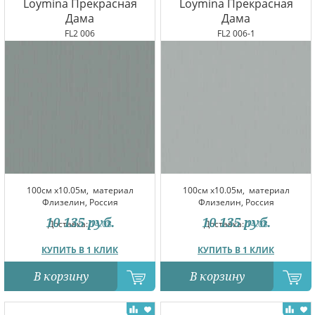
Loymina Прекрасная
Loymina Прекрасная
Дама
Дама
FL2 006
FL2 006-1
100см x10.05м,
материал
100см x10.05м,
материал
Флизелин, Россия
Флизелин, Россия
10 135
руб.
10 135
руб.
Доставка:
14.08
Доставка:
14.08
КУПИТЬ В 1 КЛИК
КУПИТЬ В 1 КЛИК
В корзину
В корзину