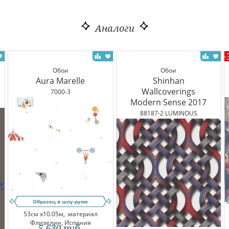
Аналоги
-
Обои
Обои
Aura Marelle
Shinhan
Wallcoverings
7000-3
Modern Sense 2017
88187-2 LUMINOUS
Образец в шоу-руме
53см x10.05м,
материал
Флизелин, Испания
5 630
руб.