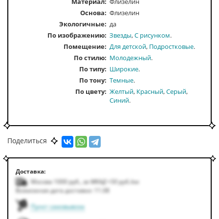
Материал:
Флизелин
Основа:
Флизелин
Экологичные:
да
По изображению
Звезды
С рисунком
Помещение
Для детской
Подростковые
По стилю
Молодежный
По типу
Широкие
По тону
Темные
По цвету
Желтый
Красный
Серый
Синий
Поделиться
Доставка:
Москва 1000
руб.
,
за МКАД +50
руб.
/км
Возможная дата доставки: 11.08
Пункт самовывоза