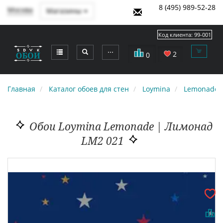
8 (495) 989-52-28
Москва
Магазины
Код клиента:
99-001
⋯
2
0
Главная
Каталог обоев для стен
Loymina
Lemonade 
Обои Loymina Lemonade | Лимонад
LM2 021