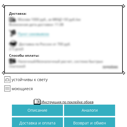
Доставка:
Москва 1000
руб.
,
за МКАД +50
руб.
/км
Возможная дата доставки: 11.08
Пункт самовывоза
Доставка по России от 700 руб.
2-5 дней
Способы оплаты:
Наличный/безналичный расчет, система быстрых
платежей
подробнее
устойчивы к свету
моющиеся
Инструкция по поклейке обоев
Описание
Аналоги
Доставка и оплата
Возврат и обмен