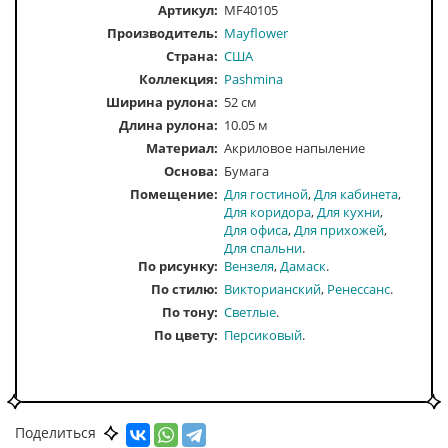
Артикул:
MF40105
Производитель:
Mayflower
Страна:
США
Коллекция:
Pashmina
Ширина рулона:
52 см
Длина рулона:
10.05 м
Материал:
Акриловое напыление
Основа:
Бумага
Помещение
Для гостиной
Для кабинета
Для коридора
Для кухни
Для офиса
Для прихожей
Для спальни
По рисунку
Вензеля
Дамаск
По стилю
Викторианский
Ренессанс
По тону
Светлые
По цвету
Персиковый
Поделиться