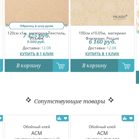
Образец в шоу-руме
120см x1м,
материал Текстиль,
100см x10.05м,
материал
7 425
руб.
Италия
Флизелин, Россия
6 160
руб.
9 900
руб.
Доставка:
12.08
Доставка:
12.08
КУПИТЬ В 1 КЛИК
КУПИТЬ В 1 КЛИК
В корзину
В корзину
Сопутствующие товары
Обойный клей
Обойный клей
ACM
ACM