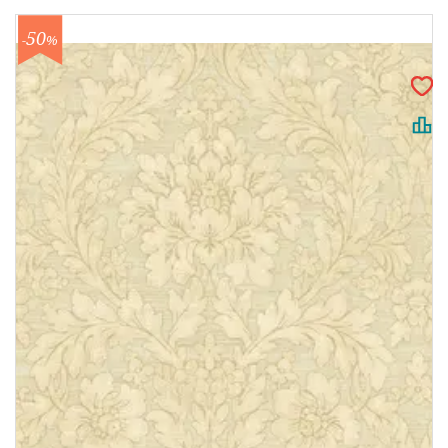
50
-
%