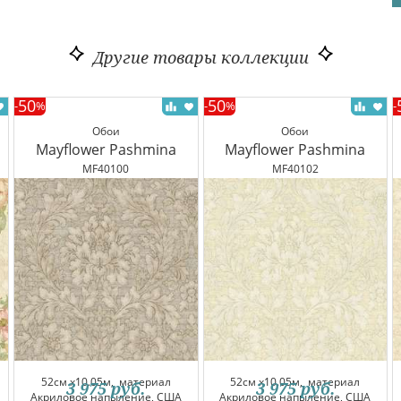
Другие товары коллекции
50
50
-
%
-
%
-
Обои
Обои
Mayflower Pashmina
Mayflower Pashmina
MF40100
MF40102
52см x10.05м,
материал
52см x10.05м,
материал
3 975
руб.
3 975
руб.
Акриловое напыление, США
Акриловое напыление, США