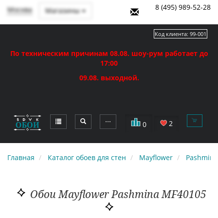
8 (495) 989-52-28
Москва
Магазины
Код клиента:
99-001
По техническим причинам 08.08. шоу-рум работает до
17:00
09.08. выходной.
⋯
2
0
Главная
Каталог обоев для стен
Mayflower
Pashmina
Обои Mayflower Pashmina MF40105