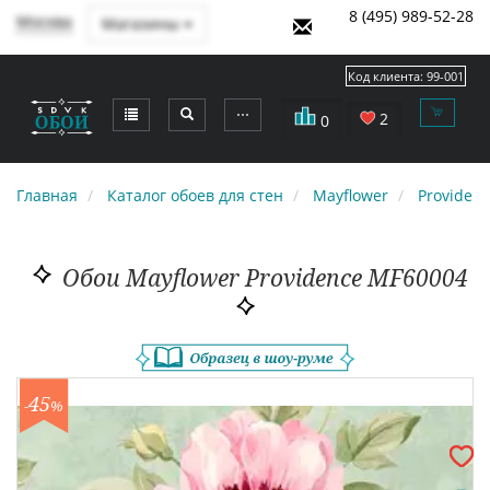
8 (495) 989-52-28
Москва
Магазины
Код клиента:
99-001
⋯
2
0
Главная
Каталог обоев для стен
Mayflower
Providen
Обои Mayflower Providence MF60004
45
-
%