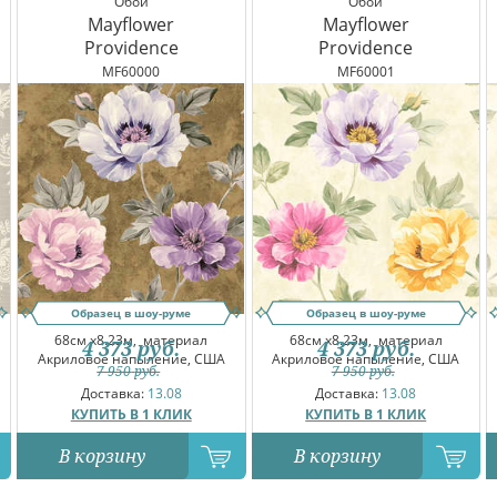
Обои
Обои
Mayflower
Mayflower
Providence
Providence
MF60000
MF60001
Образец в шоу-руме
Образец в шоу-руме
68см x8.23м,
материал
68см x8.23м,
материал
4 373
руб.
4 373
руб.
Акриловое напыление, США
Акриловое напыление, США
7 950
руб.
7 950
руб.
Доставка:
13.08
Доставка:
13.08
КУПИТЬ В 1 КЛИК
КУПИТЬ В 1 КЛИК
В корзину
В корзину