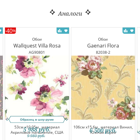
Аналоги
40
-
%
Обои
Обои
Wallquest Villa Rosa
Gaenari Flora
AG90801
82038-2
Образец в шоу-руме
53см x10.05м,
материал
106см x15.6м,
материал Винил,
5 988
руб.
6 500
руб.
Акриловое напыление, США
Южная Корея
9 980
руб.