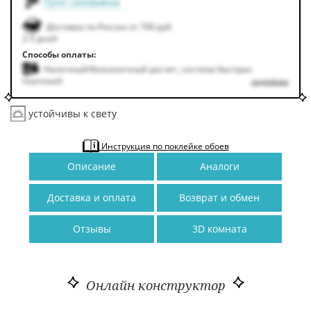
Пункт самовывоза
Доставка по России от 700 руб.
2-5 дней
Способы оплаты:
Наличный/безналичный расчет, система быстрых
платежей
подробнее
устойчивы к свету
Инструкция по поклейке обоев
Описание
Аналоги
Доставка и оплата
Возврат и обмен
Отзывы
3D комната
Онлайн конструктор