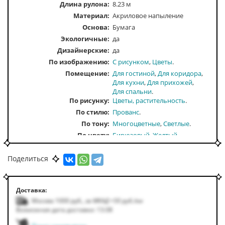
Длина рулона:
8.23 м
Материал:
Акриловое напыление
Основа:
Бумага
Экологичные:
да
Дизайнерские:
да
По изображению
С рисунком
Цветы
Помещение
Для гостиной
Для коридора
Для кухни
Для прихожей
Для спальни
По рисунку
Цветы, растительность
По стилю
Прованс
По тону
Многоцветные
Светлые
По цвету
Бирюзовый
Желтый
Розовый
Сиреневый
Поделиться
Доставка:
Москва 1000
руб.
,
за МКАД +50
руб.
/км
Возможная дата доставки: 13.08