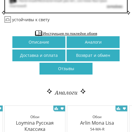
Наличный/безналичный расчет, система быстрых
платежей
подробнее
устойчивы к свету
Инструкция по поклейке обоев
Описание
Аналоги
Доставка и оплата
Возврат и обмен
Отзывы
Аналоги
Обои
Обои
Loymina Русская
Arlin Mona Lisa
Классика
54-MA-R