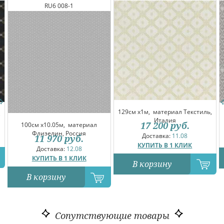
RU6 008-1
129см x1м,
материал Текстиль,
,
Италия
17 200
руб.
100см x10.05м,
материал
Флизелин, Россия
Доставка:
11.08
11 970
руб.
КУПИТЬ В 1 КЛИК
Доставка:
12.08
КУПИТЬ В 1 КЛИК
В корзину
В корзину
Сопутствующие товары