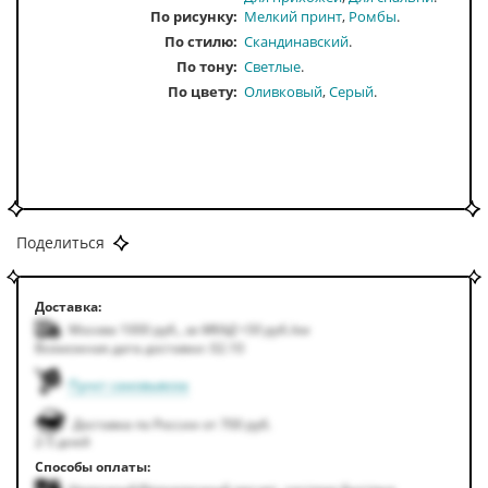
По рисунку
Мелкий принт
Ромбы
По стилю
Скандинавский
По тону
Светлые
По цвету
Оливковый
Серый
Поделиться
Доставка:
Москва 1000
руб.
,
за МКАД +50
руб.
/км
Возможная дата доставки: 02.10
Пункт самовывоза
Доставка по России от 700 руб.
2-5 дней
Способы оплаты: