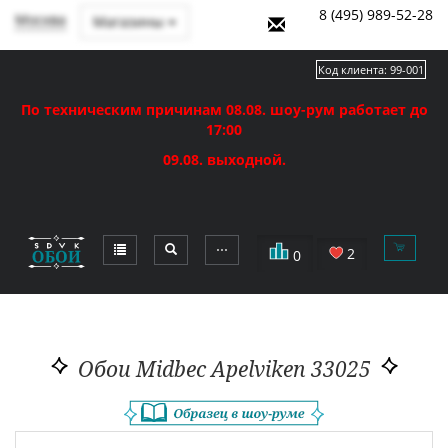
8 (495) 989-52-28
Москва
Магазины
Код клиента:
99-001
По техническим причинам 08.08. шоу-рум работает до
17:00
09.08. выходной.
⋯
2
0
Обои Midbec Apelviken 33025