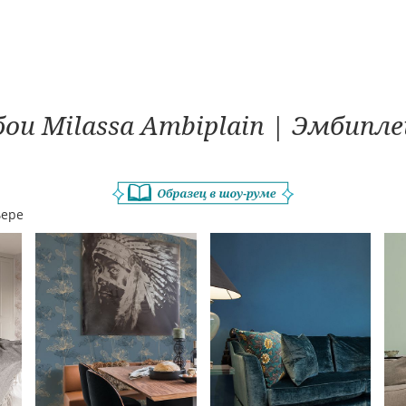
ои Milassa Ambiplain | Эмбипл
ьере