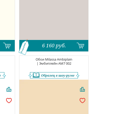
6 160
руб.
В наличии
Обои
Milassa Ambiplain
| Эмбиплейн
AM7 002