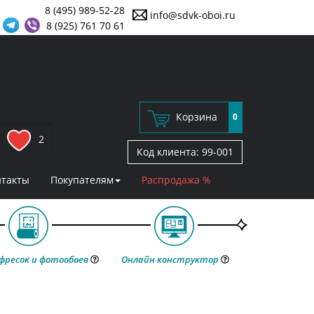
8 (495) 989-52-28
info@sdvk-oboi.ru
8 (925) 761 70 61
Корзина
0
2
Код клиента:
99-001
нтакты
Покупателям
Распродажа %
фресок и фотообоев
Онлайн конструктор