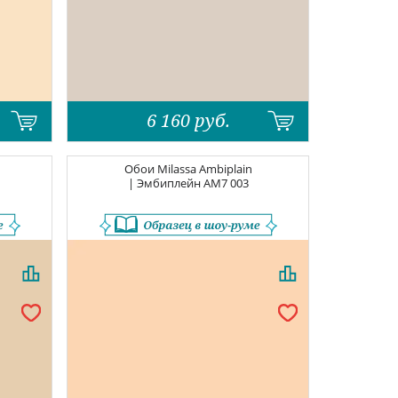
6 160
руб.
Обои
Milassa Ambiplain
| Эмбиплейн
AM7 003