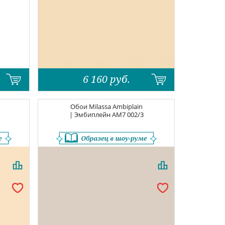
6 160
руб.
Обои
Milassa Ambiplain
| Эмбиплейн
AM7 002/3