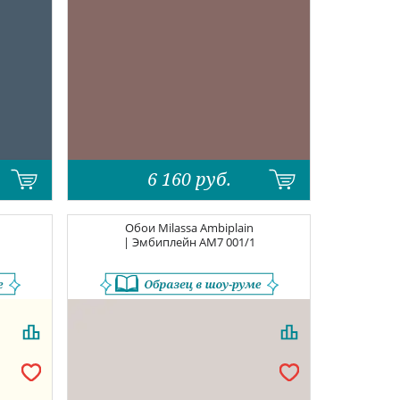
6 160
руб.
Обои
Milassa Ambiplain
| Эмбиплейн
AM7 001/1