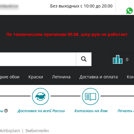
мовывоза
Без выходных с 10:00 до 20:00
По техническим причинам 09.08. шоу-рум не работает
0
кие обои
Краски
Лепнина
Доставка и оплата
Ко
ты
Доставка по всей России
Каталоги на дом
Печать 
Ambiplain | Эмбиплейн