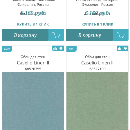
Флизелин, Россия
Флизелин, Россия
6 160
руб.
6 160
руб.
Доставка:
12.08
Доставка:
12.08
КУПИТЬ В 1 КЛИК
КУПИТЬ В 1 КЛИК
В корзину
В корзину
Обои для стен
Обои для стен
Caselio Linen II
Caselio Linen II
68526355
68527190