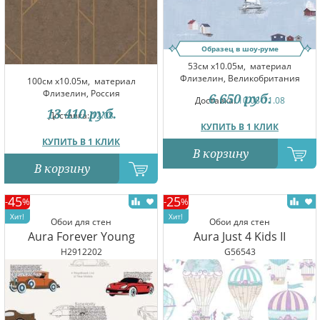
Образец в шоу-руме
53см x10.05м,
материал
Флизелин, Великобритания
100см x10.05м,
материал
Флизелин, Россия
6 650
руб.
Доставка:
10.08-11.08
13 410
руб.
Доставка:
12.08
КУПИТЬ В 1 КЛИК
КУПИТЬ В 1 КЛИК
В корзину
В корзину
45
25
-
%
-
%
Обои для стен
Обои для стен
Aura Forever Young
Aura Just 4 Kids II
H2912202
G56543