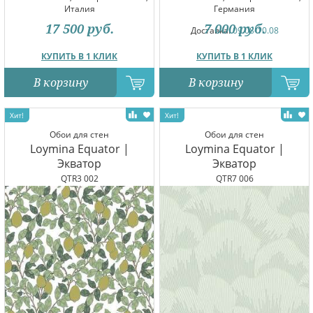
Италия
Германия
17 500
руб.
7 000
руб.
Доставка:
09.08-10.08
КУПИТЬ В 1 КЛИК
КУПИТЬ В 1 КЛИК
В корзину
В корзину
Обои для стен
Обои для стен
Loymina Equator |
Loymina Equator |
Экватор
Экватор
QTR3 002
QTR7 006