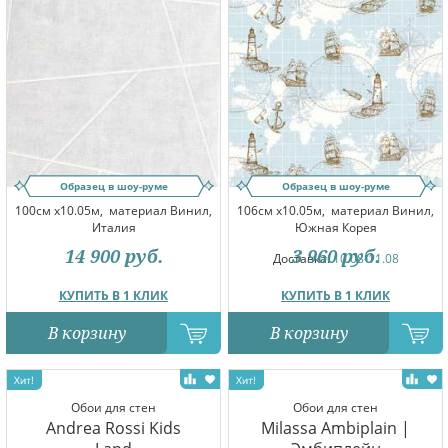
Образец в шоу-руме
Образец в шоу-руме
100см x10.05м,
материал Винил,
106см x10.05м,
материал Винил,
Италия
Южная Корея
14 900
руб.
3 960
руб.
Доставка:
10.08-11.08
КУПИТЬ В 1 КЛИК
КУПИТЬ В 1 КЛИК
В корзину
В корзину
Обои для стен
Обои для стен
Andrea Rossi Kids
Milassa Ambiplain |