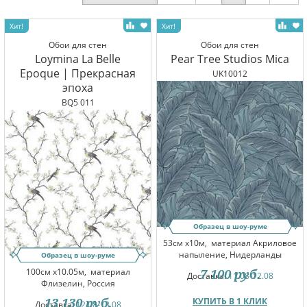
Обои для стен
Обои для стен
Loymina La Belle
Pear Tree Studios Mica
Epoque | Прекрасная
UK10012
эпоха
BQ5 011
Образец в шоу-руме
53см x10м,
материал Акриловое
напыление, Нидерланды
Образец в шоу-руме
100см x10.05м,
материал
7 100
руб.
Доставка:
11.08-12.08
Флизелин, Россия
13 130
руб.
КУПИТЬ В 1 КЛИК
Доставка:
12.08-13.08