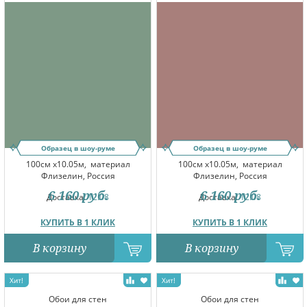
Образец в шоу-руме
Образец в шоу-руме
100см x10.05м,
материал
100см x10.05м,
материал
Флизелин, Россия
Флизелин, Россия
6 160
руб.
6 160
руб.
Доставка:
12.08
Доставка:
12.08
КУПИТЬ В 1 КЛИК
КУПИТЬ В 1 КЛИК
В корзину
В корзину
Обои для стен
Обои для стен