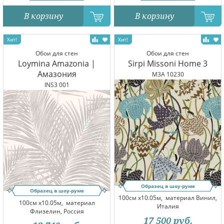
В корзину
В корзину
Обои для стен
Обои для стен
Loymina Amazonia |
Sirpi Missoni Home 3
Амазония
M3A 10230
INS3 001
Образец в шоу-руме
Образец в шоу-руме
100см x10.05м,
материал Винил,
100см x10.05м,
материал
Италия
Флизелин, Россия
17 500
руб.