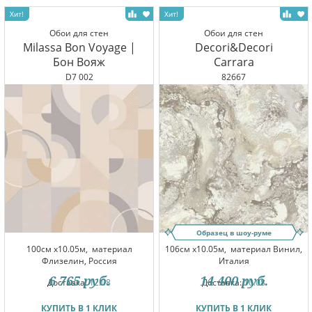
Обои для стен
Обои для стен
Milassa Bon Voyage |
Decori&Decori
Бон Вояж
Carrara
D7 002
82667
Образец в шоу-руме
100см x10.05м,
материал
106см x10.05м,
материал Винил,
Флизелин, Россия
Италия
6 765
руб.
14 400
руб.
Доставка:
12.08
Доставка:
10.08
КУПИТЬ В 1 КЛИК
КУПИТЬ В 1 КЛИК