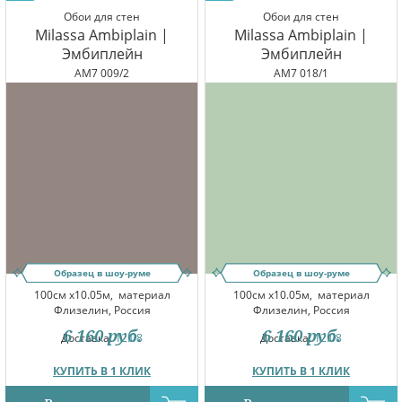
Обои для стен
Обои для стен
Milassa Ambiplain |
Milassa Ambiplain |
Эмбиплейн
Эмбиплейн
AM7 009/2
AM7 018/1
Образец в шоу-руме
Образец в шоу-руме
100см x10.05м,
материал
100см x10.05м,
материал
Флизелин, Россия
Флизелин, Россия
6 160
руб.
6 160
руб.
Доставка:
12.08
Доставка:
12.08
КУПИТЬ В 1 КЛИК
КУПИТЬ В 1 КЛИК