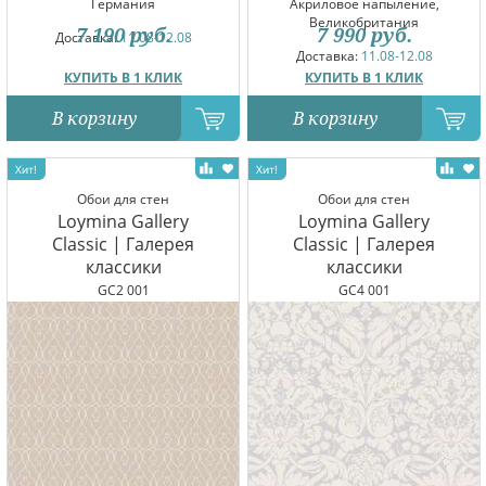
Германия
Акриловое напыление,
Великобритания
7 190
руб.
7 990
руб.
Доставка:
11.08-12.08
Доставка:
11.08-12.08
КУПИТЬ В 1 КЛИК
КУПИТЬ В 1 КЛИК
В корзину
В корзину
Обои для стен
Обои для стен
Loymina Gallery
Loymina Gallery
Classic | Галерея
Classic | Галерея
классики
классики
GC2 001
GC4 001