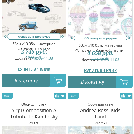
Образец в шоу-руме
Образец в шоу-руме
53см x10.05м,
материал
53см x10.05м,
материал
Флизелин, Канада
Флизелин, Великобритания
2 745
руб.
4 658
руб.
4 990
руб.
Доставка:
10.08-11.08
6 210
руб.
Доставка:
10.08-11.08
КУПИТЬ В 1 КЛИК
КУПИТЬ В 1 КЛИК
В корзину
В корзину
Обои для стен
Обои для стен
Sirpi Composition A
Andrea Rossi Kids
Tribute To Kandinsky
Land
24020
54271-1