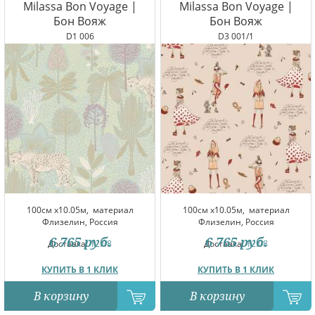
Milassa Bon Voyage |
Milassa Bon Voyage |
Бон Вояж
Бон Вояж
D1 006
D3 001/1
100см x10.05м,
материал
100см x10.05м,
материал
Флизелин, Россия
Флизелин, Россия
6 765
руб.
6 765
руб.
Доставка:
12.08
Доставка:
12.08
КУПИТЬ В 1 КЛИК
КУПИТЬ В 1 КЛИК
В корзину
В корзину