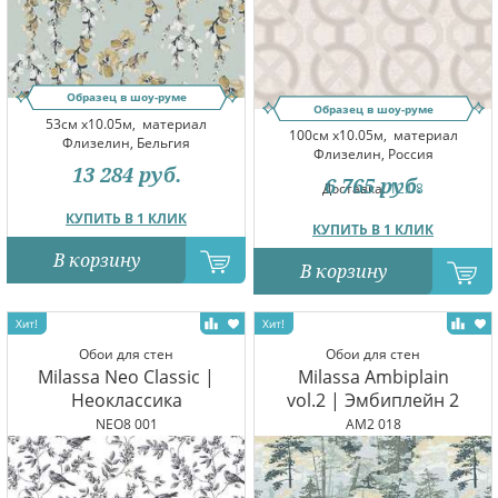
Образец в шоу-руме
Образец в шоу-руме
53см x10.05м,
материал
100см x10.05м,
материал
Флизелин, Бельгия
Флизелин, Россия
13 284
руб.
6 765
руб.
Доставка:
12.08
КУПИТЬ В 1 КЛИК
КУПИТЬ В 1 КЛИК
В корзину
В корзину
Обои для стен
Обои для стен
Milassa Neo Classic |
Milassa Ambiplain
Неоклассика
vol.2 | Эмбиплейн 2
NEO8 001
AM2 018