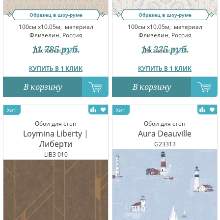
Образец в шоу-руме
Образец в шоу-руме
100см x10.05м,
материал
100см x10.05м,
материал
Флизелин, Россия
Флизелин, Россия
11 785
руб.
14 225
руб.
Доставка:
12.08
Доставка:
12.08
КУПИТЬ В 1 КЛИК
КУПИТЬ В 1 КЛИК
В корзину
В корзину
Обои для стен
Обои для стен
Loymina Liberty |
Aura Deauville
Либерти
G23313
LIB3 010