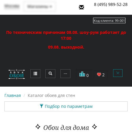
8 (495) 989-52-28
Москва
Магазины
Код клиента:
99-001
По техническим причинам 08.08. шоу-рум работает до
17:00
09.08. выходной.
⋯
2
0
Главная
Каталог обоев для стен
Подбор по параметрам
Обои для дома