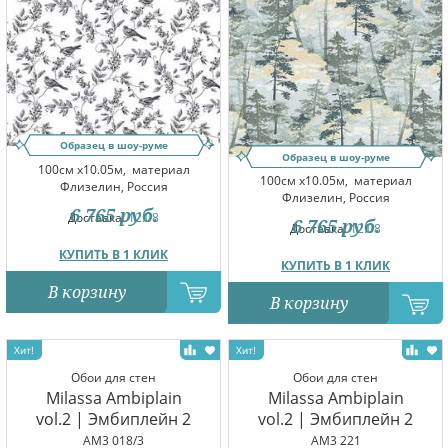
Образец в шоу-руме
Образец в шоу-руме
100см x10.05м,
материал
100см x10.05м,
материал
Флизелин, Россия
Флизелин, Россия
6 765
руб.
Доставка:
12.08
6 765
руб.
Доставка:
12.08
КУПИТЬ В 1 КЛИК
КУПИТЬ В 1 КЛИК
В корзину
В корзину
Обои для стен
Обои для стен
Milassa Ambiplain
Milassa Ambiplain
vol.2 | Эмбиплейн 2
vol.2 | Эмбиплейн 2
AM3 018/3
AM3 221