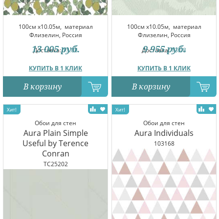
100см x10.05м,
материал
100см x10.05м,
материал
Флизелин, Россия
Флизелин, Россия
13 005
руб.
9 955
руб.
Доставка:
13.08
Доставка:
13.08
КУПИТЬ В 1 КЛИК
КУПИТЬ В 1 КЛИК
В корзину
В корзину
Обои для стен
Обои для стен
Aura Plain Simple
Aura Individuals
Useful by Terence
103168
Conran
TC25202