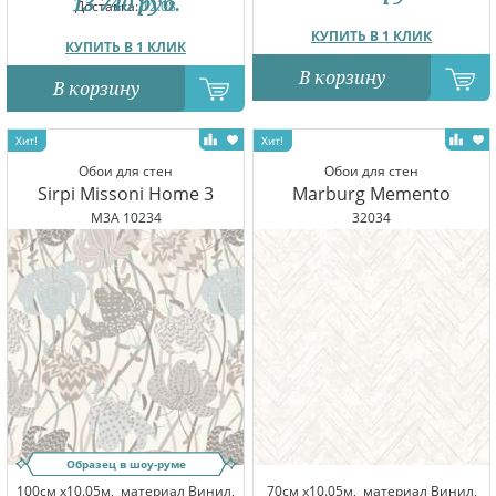
13 740
руб.
Доставка:
12.08
КУПИТЬ В 1 КЛИК
КУПИТЬ В 1 КЛИК
В корзину
В корзину
Обои для стен
Обои для стен
Sirpi Missoni Home 3
Marburg Memento
M3A 10234
32034
Образец в шоу-руме
100см x10.05м,
материал Винил,
70см x10.05м,
материал Винил,