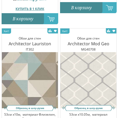
В корзину
КУПИТЬ В 1 КЛИК
В корзину
Обои для стен
Обои для стен
Architector Lauriston
Architector Mod Geo
IT302
MG40708
Образец в шоу-руме
Образец в шоу-руме
53см x10м,
материал Флизелин,
53см x10.05м,
материал