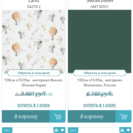
Land
Эмбиплейн
54279-2
AM7 005/1
Образец в шоу-руме
Образец в шоу-руме
106см x10.05м,
материал Винил,
100см x10.05м,
материал
Южная Корея
Флизелин, Россия
3 960
руб.
6 160
руб.
Доставка:
10.08-11.08
Доставка:
12.08
КУПИТЬ В 1 КЛИК
КУПИТЬ В 1 КЛИК
В корзину
В корзину