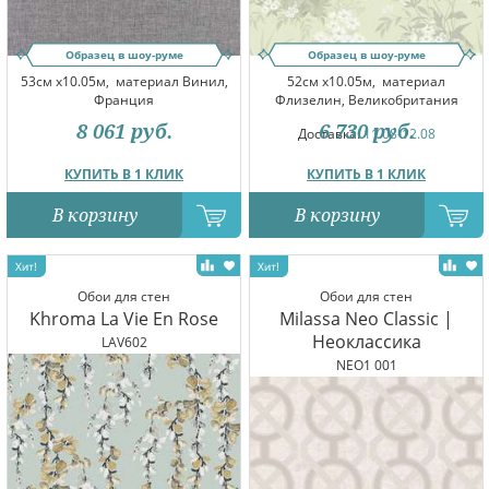
Образец в шоу-руме
Образец в шоу-руме
53см x10.05м,
материал Винил,
52см x10.05м,
материал
Франция
Флизелин, Великобритания
8 061
руб.
6 730
руб.
Доставка:
11.08-12.08
КУПИТЬ В 1 КЛИК
КУПИТЬ В 1 КЛИК
В корзину
В корзину
Обои для стен
Обои для стен
Khroma La Vie En Rose
Milassa Neo Classic |
Неоклассика
LAV602
NEO1 001