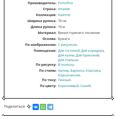
Производитель:
Portofino
Страна:
Италия
Коллекция:
Kashmir
Ширина рулона:
70 см
Длина рулона:
10 м
Материал:
Винил горячего тиснения
Основа:
Бумага
По изображению
С рисунком
Помещение
Для гостиной
Для коридора
Для кухни
Для прихожей
Для спальни
По рисунку
В полоску
По стилю
Ампир
Барокко
Классика
Классические
По тону
Темные
По цвету
Коричневый
Синий
Поделиться