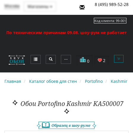
8 (495) 989-52-28
Москва
Магазины
Код клиента:
99-001
По техническим причинам 09.08. шоу-рум не работает
⋯
2
0
Главная
Каталог обоев для стен
Portofino
Kashmir
Обои Portofino Kashmir KA500007