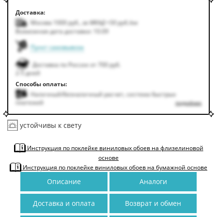
Доставка:
Москва 1000
руб.
,
за МКАД +50
руб.
/км
Возможная дата доставки: 10.09
Пункт самовывоза
Доставка по России от 700 руб.
2-5 дней
Способы оплаты:
Наличный/безналичный расчет, система быстрых
платежей
подробнее
устойчивы к свету
Инструкция по поклейке виниловых обоев на флизелиновой
основе
Инструкция по поклейке виниловых обоев на бумажной основе
Описание
Аналоги
Доставка и оплата
Возврат и обмен