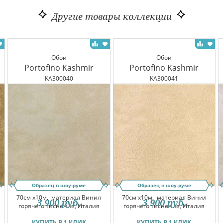
Другие товары коллекции
Обои
Обои
Portofino Kashmir
Portofino Kashmir
KA300040
KA300041
Образец в шоу-руме
Образец в шоу-руме
70см x10м,
материал Винил
70см x10м,
материал Винил
3 900
руб.
3 900
руб.
горячего тиснения, Италия
горячего тиснения, Италия
КУПИТЬ В 1 КЛИК
КУПИТЬ В 1 КЛИК