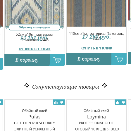
Образец в шоу-руме
,
118см x1м,
материал Текстиль,
52см x10м,
материал
17 260
руб.
12 151
руб.
США
Флизелин, США
КУПИТЬ В 1 КЛИК
КУПИТЬ В 1 КЛИК
В корзину
В корзину
Сопутствующие товары
Обойный клей
Обойный клей
Pufas
Loymina
GLUTOLIN K10 SECURITY
PROFESSIONAL GLUE
ЭЛИТНЫЙ УСИЛЕННЫЙ
ГОТОВЫЙ 10 КГ., ДЛЯ ВСЕХ