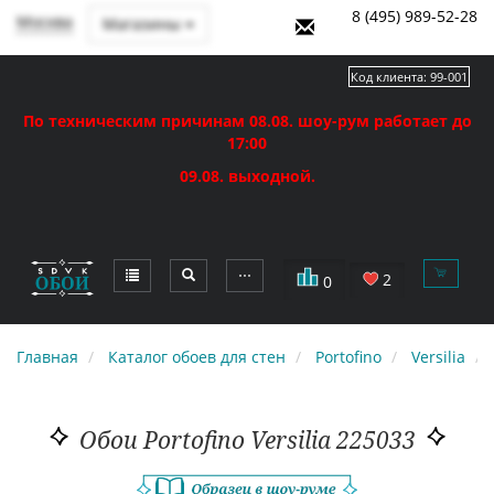
8 (495) 989-52-28
Москва
Магазины
Код клиента:
99-001
По техническим причинам 08.08. шоу-рум работает до
17:00
09.08. выходной.
⋯
2
0
Главная
Каталог обоев для стен
Portofino
Versilia
Обои Portofino Versilia 225033