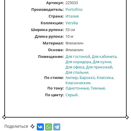
Артикул:
225033
Производитель:
Portofino
Страна:
Италия
Коллекция:
Versilia
Ширина рулона:
53 см
Длина рулона:
10 м
Материал:
Флизелин
Основа:
Флизелин
Помещение
Для гостиной
Для кабинета
Для коридора
Для кухни
Для офиса
Для прихожей
Для спальни
По стилю
Ампир
Барокко
Классика
Классические
По тону
Однотонные
Темные
По цвету
Серый
Поделиться