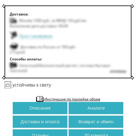
Доставка:
Москва 1000
руб.
,
за МКАД +50
руб.
/км
Возможная дата доставки: 09.09
Пункт самовывоза
Доставка по России от 700 руб.
2-5 дней
Способы оплаты:
Наличный/безналичный расчет, система быстрых
платежей
подробнее
устойчивы к свету
Инструкция по поклейке обоев
Описание
Аналоги
Доставка и оплата
Возврат и обмен
Отзывы
3D комната