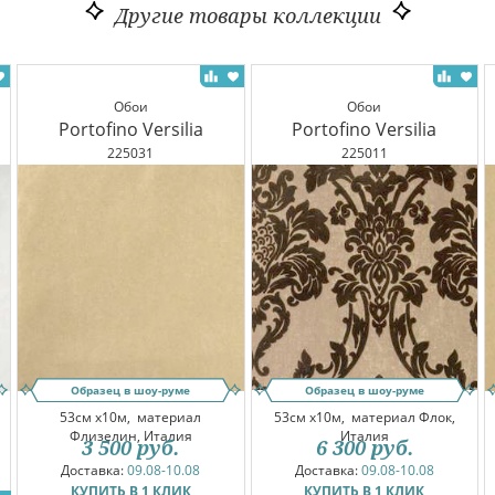
Другие товары коллекции
Обои
Обои
Portofino Versilia
Portofino Versilia
225031
225011
Образец в шоу-руме
Образец в шоу-руме
53см x10м,
материал
53см x10м,
материал Флок,
Флизелин, Италия
Италия
3 500
руб.
6 300
руб.
Доставка:
09.08-10.08
Доставка:
09.08-10.08
КУПИТЬ В 1 КЛИК
КУПИТЬ В 1 КЛИК