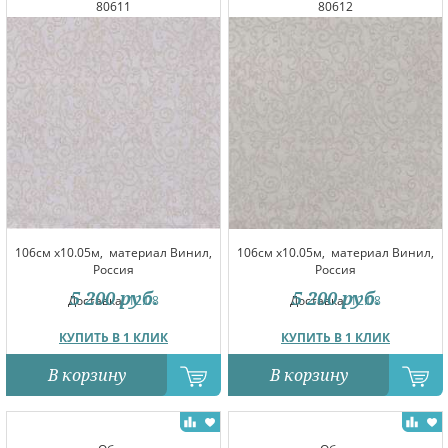
80611
80612
106см x10.05м,
материал Винил,
106см x10.05м,
материал Винил,
Россия
Россия
5 200
руб.
5 200
руб.
Доставка:
12.08
Доставка:
12.08
КУПИТЬ В 1 КЛИК
КУПИТЬ В 1 КЛИК
В корзину
В корзину