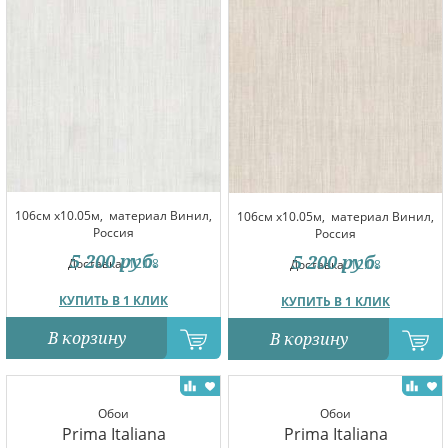
106см x10.05м,
материал Винил,
106см x10.05м,
материал Винил,
Россия
Россия
5 200
руб.
5 200
руб.
Доставка:
12.08
Доставка:
12.08
КУПИТЬ В 1 КЛИК
КУПИТЬ В 1 КЛИК
В корзину
В корзину
Обои
Обои
Prima Italiana
Prima Italiana