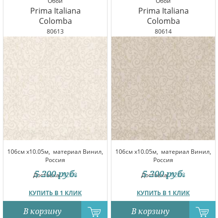
Обои
Обои
Prima Italiana
Prima Italiana
Colomba
Colomba
80613
80614
106см x10.05м,
материал Винил,
106см x10.05м,
материал Винил,
Россия
Россия
5 200
руб.
5 200
руб.
Доставка:
12.08
Доставка:
12.08
КУПИТЬ В 1 КЛИК
КУПИТЬ В 1 КЛИК
В корзину
В корзину