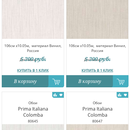
106см x10.05м,
материал Винил,
106см x10.05м,
материал Винил,
Россия
Россия
5 200
руб.
5 200
руб.
Доставка:
12.08
Доставка:
12.08
КУПИТЬ В 1 КЛИК
КУПИТЬ В 1 КЛИК
В корзину
В корзину
Обои
Обои
Prima Italiana
Prima Italiana
Colomba
Colomba
80645
80647