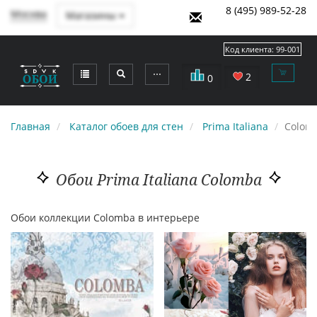
8 (495) 989-52-28
Москва
Магазины
Код клиента:
99-001
⋯
2
0
Главная
Каталог обоев для стен
Prima Italiana
Colom
Обои Prima Italiana Colomba
Обои коллекции Colomba в интерьере