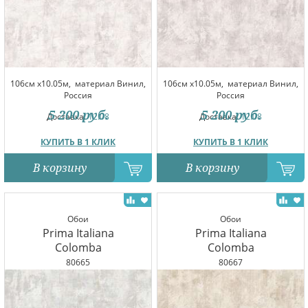
106см x10.05м,
материал Винил,
106см x10.05м,
материал Винил,
Россия
Россия
5 200
руб.
5 200
руб.
Доставка:
12.08
Доставка:
12.08
КУПИТЬ В 1 КЛИК
КУПИТЬ В 1 КЛИК
В корзину
В корзину
Обои
Обои
Prima Italiana
Prima Italiana
Colomba
Colomba
80665
80667