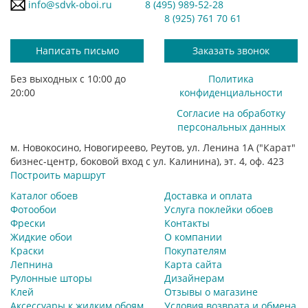
info@sdvk-oboi.ru
8 (495) 989-52-28
8 (925) 761 70 61
Написать письмо
Заказать звонок
Без выходных с 10:00 до
Политика
20:00
конфиденциальности
Согласие на обработку
персональных данных
м. Новокосино, Новогиреево, Реутов, ул. Ленина 1А ("Карат"
бизнес-центр, боковой вход с ул. Калинина), эт. 4, оф. 423
Построить маршрут
Каталог обоев
Доставка и оплата
Фотообои
Услуга поклейки обоев
Фрески
Контакты
Жидкие обои
О компании
Краски
Покупателям
Лепнина
Карта сайта
Рулонные шторы
Дизайнерам
Клей
Отзывы о магазине
Аксессуары к жидким обоям
Условия возврата и обмена