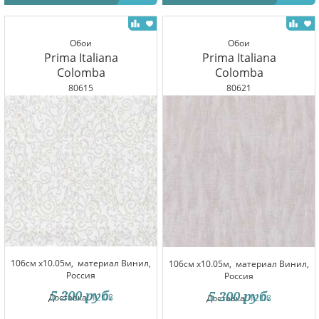
Обои
Обои
Prima Italiana
Prima Italiana
Colomba
Colomba
80615
80621
106см x10.05м,
материал Винил,
106см x10.05м,
материал Винил,
Россия
Россия
5 200
руб.
5 200
руб.
Доставка:
12.08
Доставка:
12.08