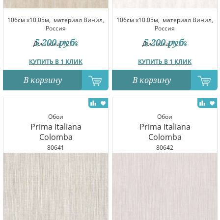
106см x10.05м,
материал Винил,
106см x10.05м,
материал Винил,
Россия
Россия
5 200
руб.
5 200
руб.
Доставка:
12.08
Доставка:
12.08
КУПИТЬ В 1 КЛИК
КУПИТЬ В 1 КЛИК
В корзину
В корзину
Обои
Обои
Prima Italiana
Prima Italiana
Colomba
Colomba
80641
80642