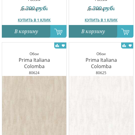
5 200
руб.
5 200
руб.
Доставка:
12.08
Доставка:
12.08
КУПИТЬ В 1 КЛИК
КУПИТЬ В 1 КЛИК
В корзину
В корзину
Обои
Обои
Prima Italiana
Prima Italiana
Colomba
Colomba
80624
80625