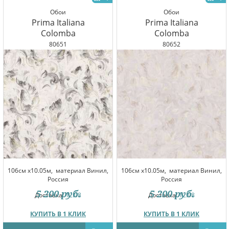
Обои
Обои
Prima Italiana
Prima Italiana
Colomba
Colomba
80651
80652
106см x10.05м,
материал Винил,
106см x10.05м,
материал Винил,
Россия
Россия
5 200
руб.
5 200
руб.
Доставка:
12.08
Доставка:
12.08
КУПИТЬ В 1 КЛИК
КУПИТЬ В 1 КЛИК