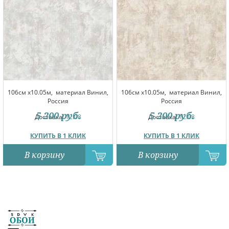
106см x10.05м,
материал Винил,
106см x10.05м,
материал Винил,
Россия
Россия
5 200
руб.
5 200
руб.
Доставка:
12.08
Доставка:
12.08
КУПИТЬ В 1 КЛИК
КУПИТЬ В 1 КЛИК
В корзину
В корзину