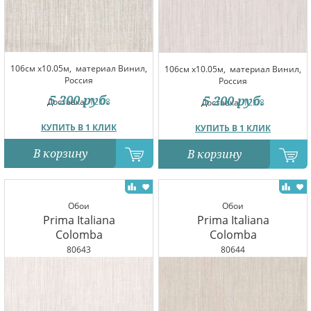
106см x10.05м,
материал Винил,
106см x10.05м,
материал Винил,
Россия
Россия
5 200
руб.
5 200
руб.
Доставка:
12.08
Доставка:
12.08
КУПИТЬ В 1 КЛИК
КУПИТЬ В 1 КЛИК
В корзину
В корзину
Обои
Обои
Prima Italiana
Prima Italiana
Colomba
Colomba
80643
80644