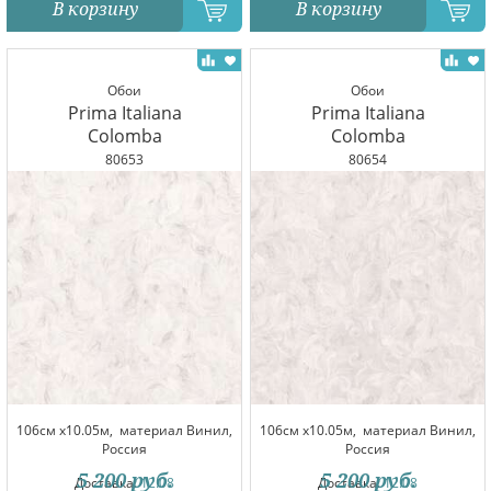
В корзину
В корзину
Обои
Обои
Prima Italiana
Prima Italiana
Colomba
Colomba
80653
80654
106см x10.05м,
материал Винил,
106см x10.05м,
материал Винил,
Россия
Россия
5 200
руб.
5 200
руб.
Доставка:
12.08
Доставка:
12.08