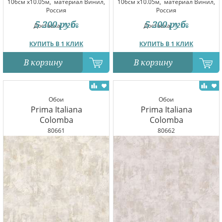
106см x10.05м,
материал Винил,
106см x10.05м,
материал Винил,
Россия
Россия
5 200
руб.
5 200
руб.
Доставка:
12.08
Доставка:
12.08
КУПИТЬ В 1 КЛИК
КУПИТЬ В 1 КЛИК
В корзину
В корзину
Обои
Обои
Prima Italiana
Prima Italiana
Colomba
Colomba
80661
80662