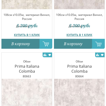
106см x10.05м,
материал Винил,
106см x10.05м,
материал Винил,
Россия
Россия
5 200
руб.
5 200
руб.
Доставка:
12.08
Доставка:
12.08
КУПИТЬ В 1 КЛИК
КУПИТЬ В 1 КЛИК
В корзину
В корзину
Обои
Обои
Prima Italiana
Prima Italiana
Colomba
Colomba
80663
80664