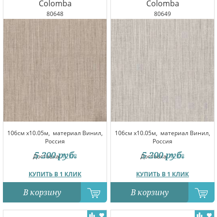
Colomba
Colomba
80648
80649
106см x10.05м,
материал Винил,
106см x10.05м,
материал Винил,
Россия
Россия
5 200
руб.
5 200
руб.
Доставка:
12.08
Доставка:
12.08
КУПИТЬ В 1 КЛИК
КУПИТЬ В 1 КЛИК
В корзину
В корзину