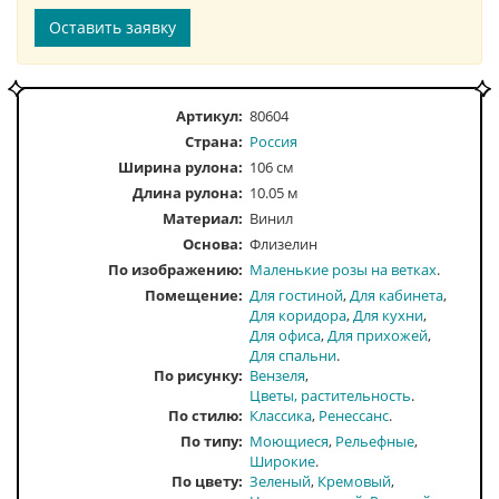
Оставить заявку
Артикул:
80604
Страна:
Россия
Ширина рулона:
106 см
Длина рулона:
10.05 м
Материал:
Винил
Основа:
Флизелин
По изображению
Маленькие розы на ветках
Помещение
Для гостиной
Для кабинета
Для коридора
Для кухни
Для офиса
Для прихожей
Для спальни
По рисунку
Вензеля
Цветы, растительность
По стилю
Классика
Ренессанс
По типу
Моющиеся
Рельефные
Широкие
По цвету
Зеленый
Кремовый