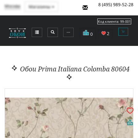
8 (495) 989-52-28
Москва
Магазины
Код клиента:
99-001
⋯
2
0
Обои Prima Italiana Colomba 80604