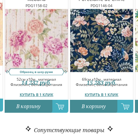
PDG1158-02
PDG1146-04
Образец в шоу-руме
,
52см x10м,
материал
69см x10м,
материал
14 232
руб.
15 283
руб.
Флизелин, Великобритания
Флизелин, Великобритания
КУПИТЬ В 1 КЛИК
КУПИТЬ В 1 КЛИК
В корзину
В корзину
Сопутствующие товары