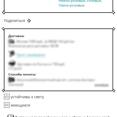
Нежно-розовый
Розовый
Темно-розовые
Поделиться
Доставка:
Москва 1000
руб.
,
за МКАД +50
руб.
/км
Возможная дата доставки: 08.08
Пункт самовывоза
Доставка по России от 700 руб.
2-5 дней
Способы оплаты:
Наличный/безналичный расчет, система быстрых
платежей
подробнее
устойчивы к свету
моющиеся