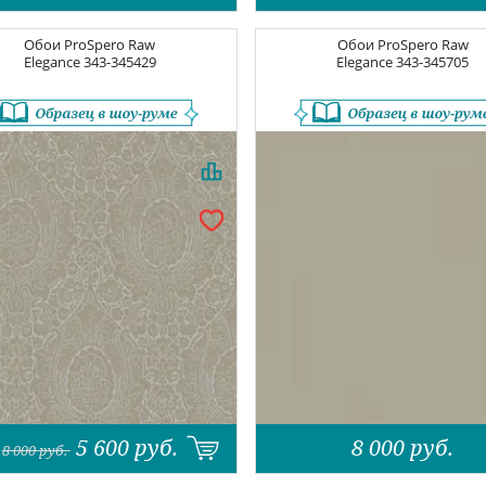
Обои
ProSpero Raw
Обои
ProSpero Raw
Elegance
343-345429
Elegance
343-345705
5 600
руб.
8 000
руб.
8 000
руб.