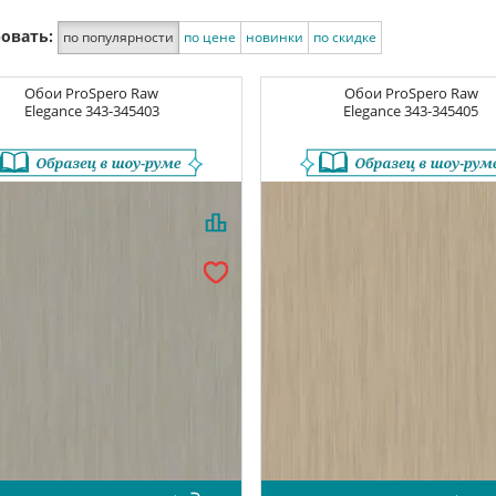
овать:
по популярности
по цене
новинки
по скидке
Обои
ProSpero Raw
Обои
ProSpero Raw
Elegance
343-345403
Elegance
343-345405