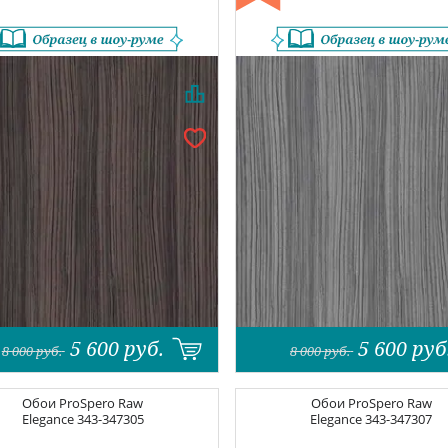
5 600
руб.
5 600
руб
8 000
руб.
8 000
руб.
Обои
ProSpero Raw
Обои
ProSpero Raw
Elegance
343-347305
Elegance
343-347307