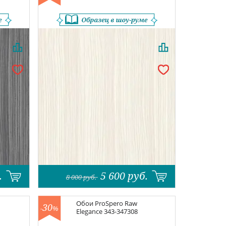
.
5 600
руб.
8 000
руб.
Обои
ProSpero Raw
30
-
%
Elegance
343-347308