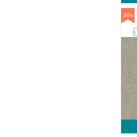
30
-
%