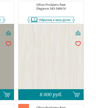
Обои
ProSpero Raw
Elegance
343-346616
8 000
руб.
Обои
ProSpero Raw