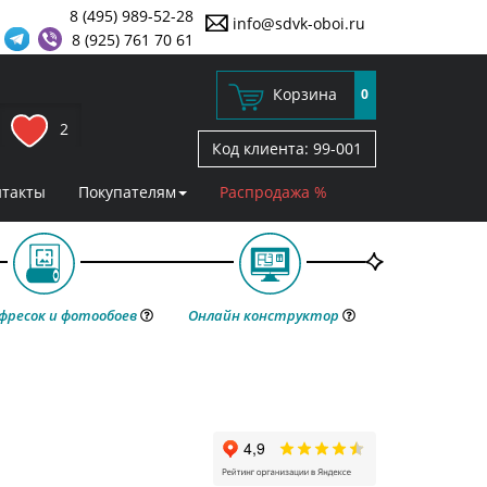
8 (495) 989-52-28
info@sdvk-oboi.ru
8 (925) 761 70 61
Корзина
0
2
Код клиента:
99-001
нтакты
Покупателям
Распродажа %
фресок и фотообоев
Онлайн конструктор