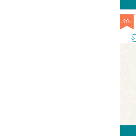
30
-
%