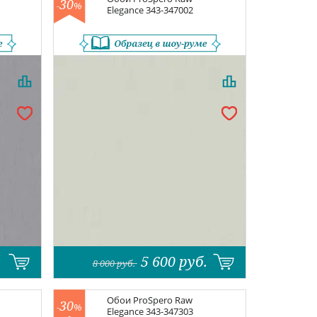
30
-
%
Elegance
343-347002
5 600
руб.
8 000
руб.
Обои
ProSpero Raw
30
-
%
Elegance
343-347303