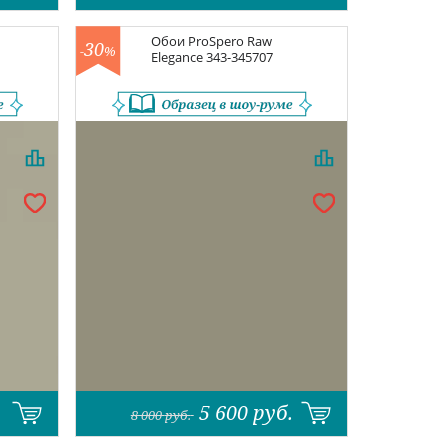
Обои
ProSpero Raw
30
-
%
Elegance
343-345707
5 600
руб.
8 000
руб.