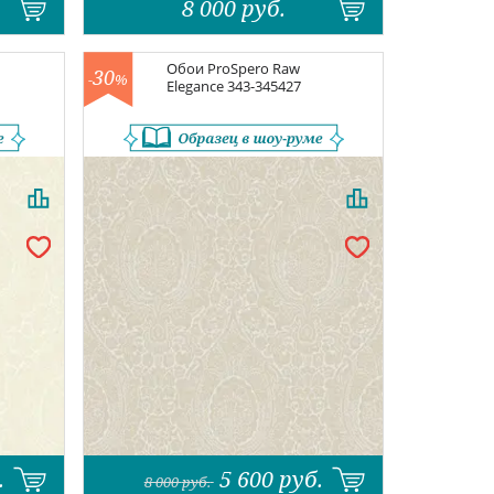
8 000
руб.
Обои
ProSpero Raw
30
-
%
Elegance
343-345427
.
5 600
руб.
8 000
руб.