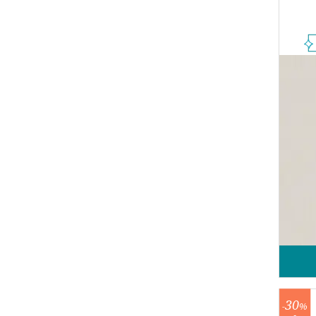
30
-
%