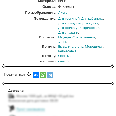
Материал:
Винил
Основа:
Флизелин
По изображению
Листья
Помещение
Для гостиной
Для кабинета
Для коридора
Для кухни
Для офиса
Для прихожей
Для спальни
По стилю
Модерн
Современные
Этно
По типу
Выделить стену
Моющиеся
Рельефные
По тону
Светлые
По цвету
Серый
Поделиться
Доставка:
Москва 1000
руб.
,
за МКАД +50
руб.
/км
Возможная дата доставки: 08.09
Пункт самовывоза