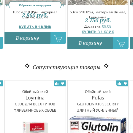
Образец в шоу-руме
,
106см x10.05м,
материал
53см x10.05м,
материал Винил,
2 860
руб.
Винил, Россия
Германия
2 750
руб.
Доставка:
09.08
КУПИТЬ В 1 КЛИК
КУПИТЬ В 1 КЛИК
В корзину
В корзину
Сопутствующие товары
Обойный клей
Обойный клей
Loymina
Pufas
GLUE ДЛЯ ВСЕХ ТИПОВ
GLUTOLIN K10 SECURITY
ФЛИЗЕЛИНОВЫХ ОБОЕВ
ЭЛИТНЫЙ УСИЛЕННЫЙ