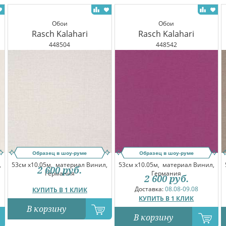
Обои
Обои
Rasch Kalahari
Rasch Kalahari
448504
448542
Образец в шоу-руме
Образец в шоу-руме
,
53см x10.05м,
материал Винил,
53см x10.05м,
материал Винил,
2 600
руб.
Германия
Германия
2 600
руб.
Доставка:
08.08-09.08
КУПИТЬ В 1 КЛИК
КУПИТЬ В 1 КЛИК
В корзину
В корзину