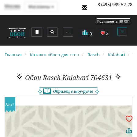
8 (495) 989-52-28
Москва
Магазины
Код клиента:
99-001
⋯
2
0
Главная
Каталог обоев для стен
Rasch
Kalahari
70
Обои Rasch Kalahari 704631