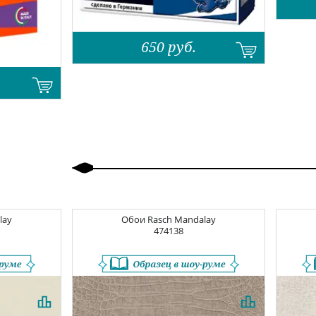
650
руб.
Назад
Вперед
lay
Обои
Rasch Mandalay
474138