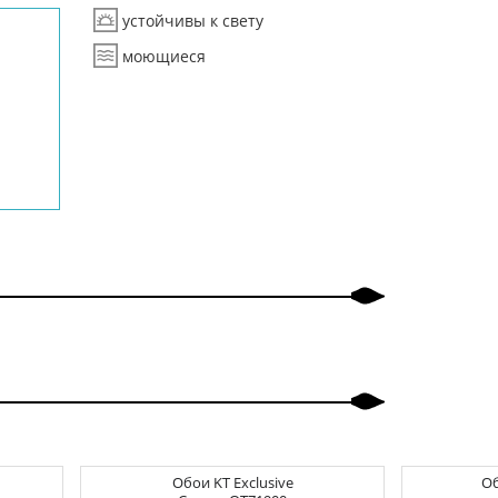
устойчивы к свету
моющиеся
Обои
KT Exclusive
О