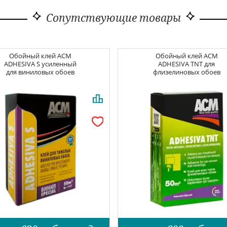
Сопутствующие товары
Обойный клей
ACM
Обойный клей
ACM
ADHESIVA S усиленный
ADHESIVA TNT для
для виниловых обоев
флизелиновых обоев