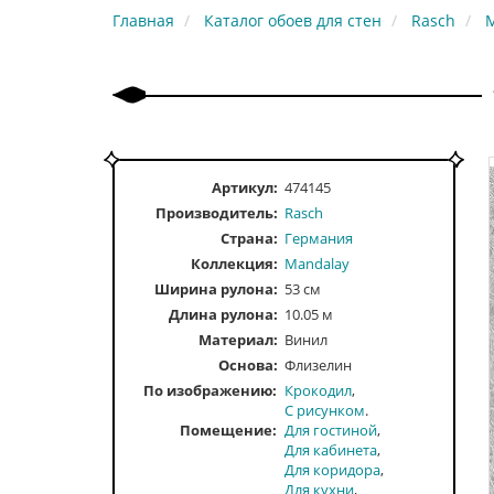
Главная
Каталог обоев для стен
Rasch
Артикул:
474145
Производитель:
Rasch
Страна:
Германия
Коллекция:
Mandalay
Ширина рулона:
53 см
Длина рулона:
10.05 м
Материал:
Винил
Основа:
Флизелин
По изображению
Крокодил
С рисунком
Помещение
Для гостиной
Для кабинета
Для коридора
Для кухни