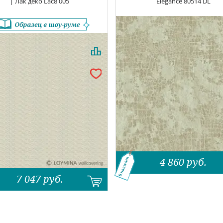
| Лак деко
Lac8 005
Elegance
80514 DL
4 860
руб.
В наличии
7 047
руб.