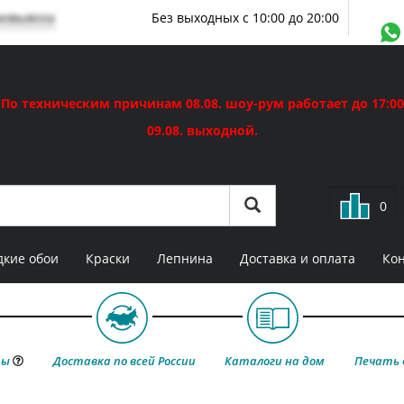
мовывоза
Без выходных с 10:00 до 20:00
По техническим причинам 08.08. шоу-рум работает до 17:00
09.08. выходной.
0
кие обои
Краски
Лепнина
Доставка и оплата
Ко
ты
Доставка по всей России
Каталоги на дом
Печать 