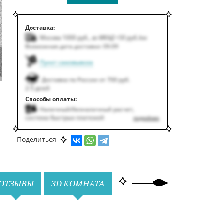
Доставка:
Москва 1000
руб.
,
за МКАД +50
руб.
/км
Возможная дата доставки: 09.09
Пункт самовывоза
Доставка по России от 700 руб.
2-5 дней
Способы оплаты:
Наличный/безналичный расчет,
система быстрых платежей
подробнее
Поделиться
ОТЗЫВЫ
3D КОМНАТА