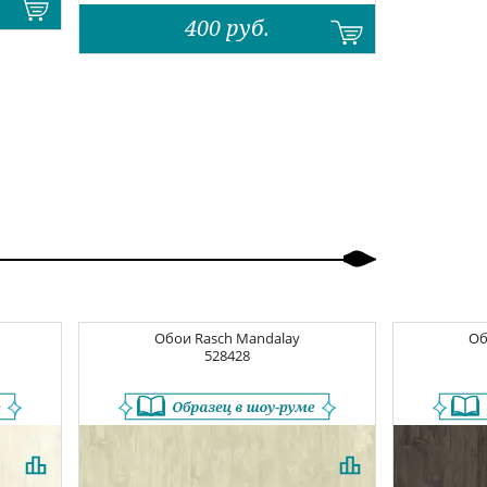
400
руб.
Обои
Rasch Mandalay
О
528428