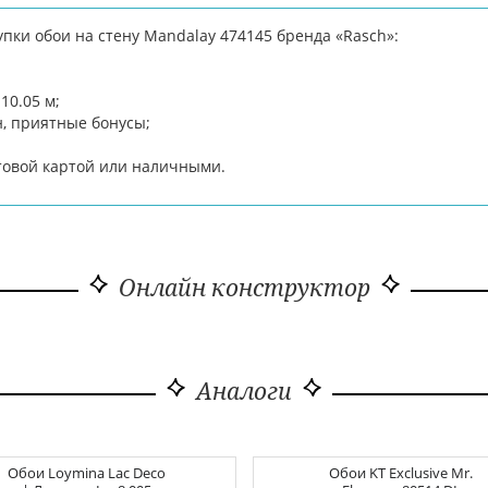
пки обои на стену Mandalay 474145 бренда «Rasch»:
10.05 м;
н, приятные бонусы;
товой картой или наличными.
Онлайн конструктор
Аналоги
Обои
Loymina Lac Deco
Обои
KT Exclusive Mr.