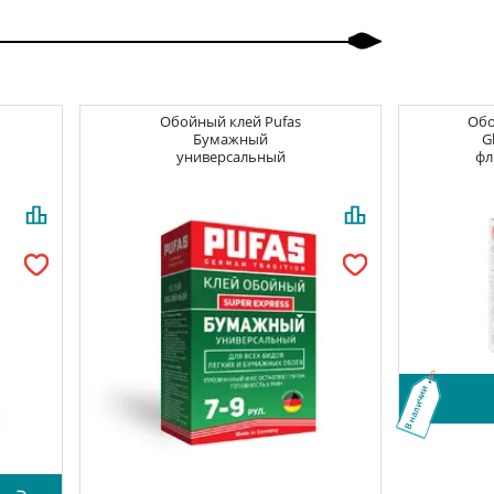
Обойный клей
Pufas
Об
Бумажный
G
универсальный
фл
В наличии