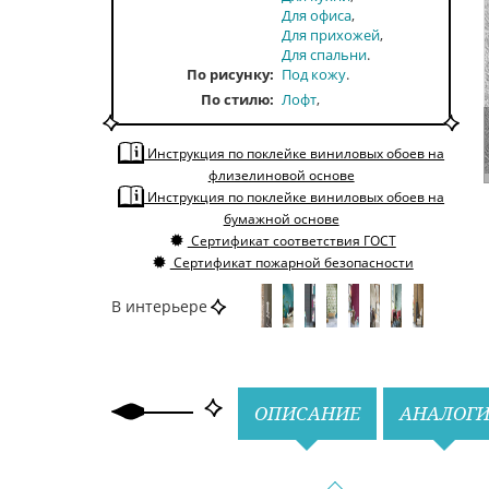
Для офиса
Для прихожей
Для спальни
По рисунку
Под кожу
По стилю
Лофт
Современные
По тону
Светлые
Инструкция по поклейке виниловых обоев на
По цвету
Серый
флизелиновой основе
Инструкция по поклейке виниловых обоев на
бумажной основе
Сертификат соответствия ГОСТ
Сертификат пожарной безопасности
В интерьере
Назад
Вперед
ОПИСАНИЕ
АНАЛОГ