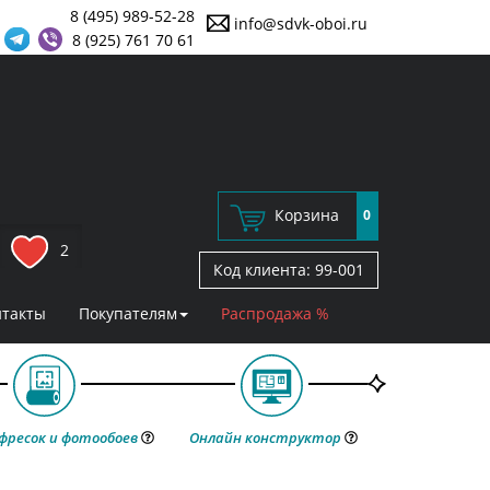
8 (495) 989-52-28
info@sdvk-oboi.ru
8 (925) 761 70 61
Корзина
0
2
Код клиента:
99-001
нтакты
Покупателям
Распродажа %
фресок и фотообоев
Онлайн конструктор