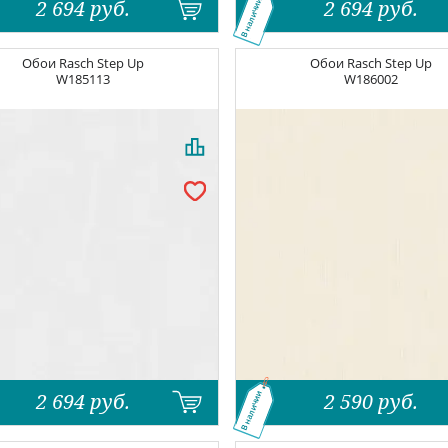
2 694
руб.
2 694
руб.
В наличии
Обои
Rasch Step Up
Обои
Rasch Step Up
W185113
W186002
2 694
руб.
2 590
руб.
В наличии