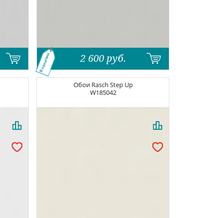
2 600
руб.
В наличии
Обои
Rasch Step Up
W185042