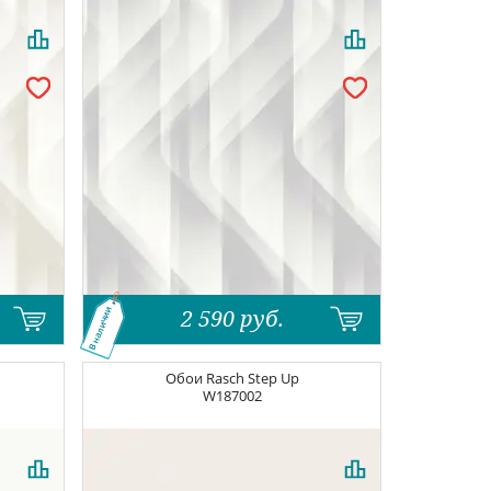
2 590
руб.
В наличии
Обои
Rasch Step Up
W187002