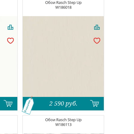
Обои
Rasch Step Up
W186018
2 590
руб.
В наличии
Обои
Rasch Step Up
W186113