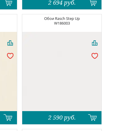
2 694
руб.
Обои
Rasch Step Up
W186003
2 590
руб.