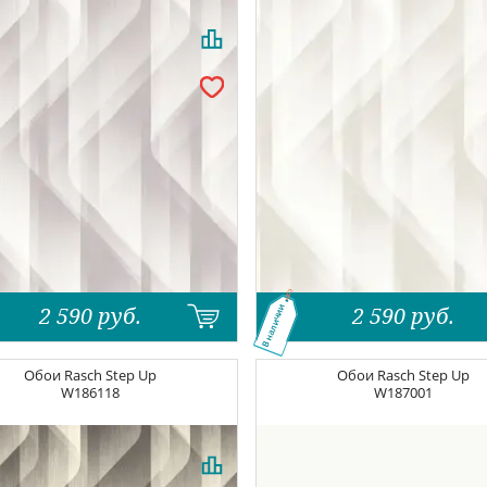
2 590
руб.
2 590
руб.
В наличии
Обои
Rasch Step Up
Обои
Rasch Step Up
W186118
W187001