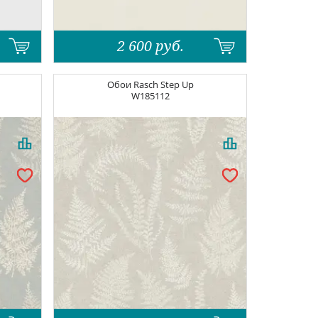
2 600
руб.
Обои
Rasch Step Up
W185112