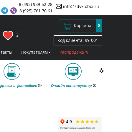
8 (495) 989-52-28
info@sdvk-oboi.ru
8 (925) 761 70 61
Корзина
0
2
Код клиента:
99-001
нтакты
Покупателям
Распродажа %
фресок и фотообоев
Онлайн конструктор