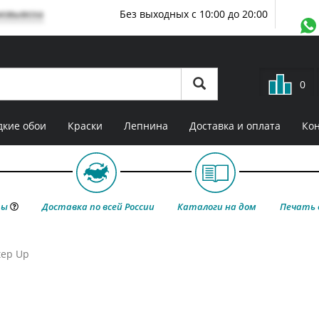
мовывоза
Без выходных с 10:00 до 20:00
0
кие обои
Краски
Лепнина
Доставка и оплата
Ко
ты
Доставка по всей России
Каталоги на дом
Печать 
tep Up