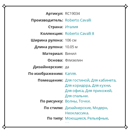
Артикул:
RC19034
Производитель:
Roberto Cavalli
Страна:
Италия
Коллекция:
Roberto Cavalli 8
Ширина рулона:
106 см
Длина рулона:
10.05 м
Материал:
Винил
Основа:
Флизелин
Дизайнерские:
да
По изображению
Капля
Помещение
Для гостиной
Для кабинета
Для коридора
Для кухни
Для офиса
Для прихожей
Для спальни
По рисунку
Волны
Точки
По стилю
Дизайнерские
Модерн
Неоклассика
По типу
Моющиеся
Рельефные
Широкие
По тону
Светлые