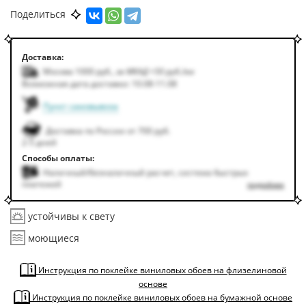
По цвету
Белый
Серый
Поделиться
Доставка:
Москва 1000
руб.
,
за МКАД +50
руб.
/км
Возможная дата доставки: 10.08-11.08
Пункт самовывоза
Доставка по России от 700 руб.
2-5 дней
Способы оплаты:
Наличный/безналичный расчет, система быстрых
платежей
подробнее
устойчивы к свету
моющиеся
Инструкция по поклейке виниловых обоев на флизелиновой
основе
Инструкция по поклейке виниловых обоев на бумажной основе