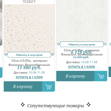
TC25217
Образец в шоу-руме
53см x10.05м,
материал
6 178
руб.
Флизелин, Великобритания
Образец в шоу-руме
11 880
руб.
53см x10.05м,
материал
Доставка:
10.08-11.08
Флизелин, Великобритания
11 880
руб.
КУПИТЬ В 1 КЛИК
Доставка:
10.08-11.08
В корзину
КУПИТЬ В 1 КЛИК
В корзину
Сопутствующие товары