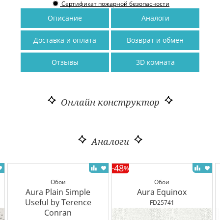
Сертификат пожарной безопасности
Описание
Аналоги
Доставка и оплата
Возврат и обмен
Отзывы
3D комната
Онлайн конструктор
Аналоги
48
-
%
Обои
Обои
Aura Plain Simple
Aura Equinox
Useful by Terence
FD25741
Conran