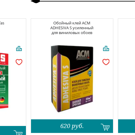
fas
Обойный клей
ACM
ADHESIVA S усиленный
для виниловых обоев
620
руб.