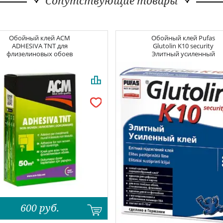
Сопутствующие товары
Обойный клей
ACM
Обойный клей
Pufas
ADHESIVA TNT для
Glutolin K10 security
флизелиновых обоев
Элитный усиленный
600
руб.