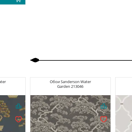
Назад
Вперед
ter
Обои
Sanderson Water
Garden
213046