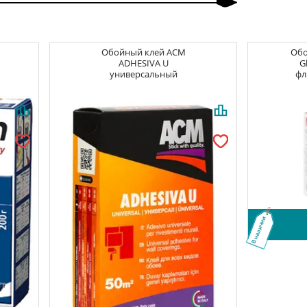
Обойный клей
ACM
Об
ADHESIVA U
G
универсальный
фл
В наличии