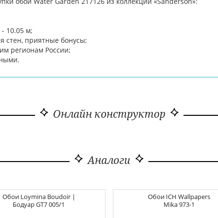
пки обои Water Garden 217126 из коллекции «Sanderson»:
;
- 10.05 м;
я стен, приятные бонусы;
гим регионам России;
чными.
Онлайн конструктор
Аналоги
Обои
Loymina Boudoir |
Обои
ICH Wallpapers
Бодуар
GT7 005/1
Mika
973-1