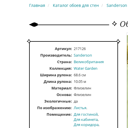
Главная
Каталог обоев для стен
Sanderson
О
Артикул:
217126
Производитель:
Sanderson
Страна:
Великобритания
Коллекция:
Water Garden
Ширина рулона:
68.6 см
Длина рулона:
10.05 м
Материал:
Флизелин
Основа:
Флизелин
Экологичные:
да
По изображению
Листья
Помещение
Для гостиной
Для кабинета
Для коридора