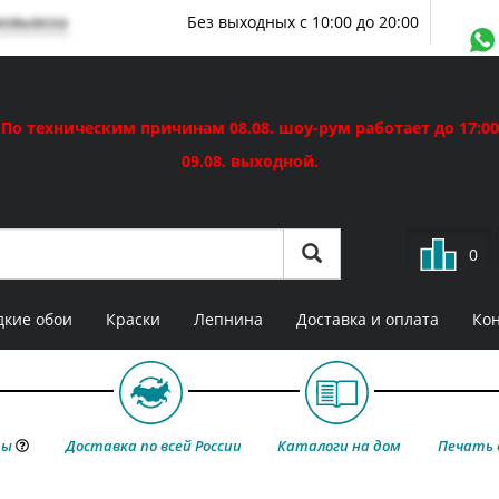
мовывоза
Без выходных с 10:00 до 20:00
По техническим причинам 08.08. шоу-рум работает до 17:00
09.08. выходной.
0
кие обои
Краски
Лепнина
Доставка и оплата
Ко
ты
Доставка по всей России
Каталоги на дом
Печать 