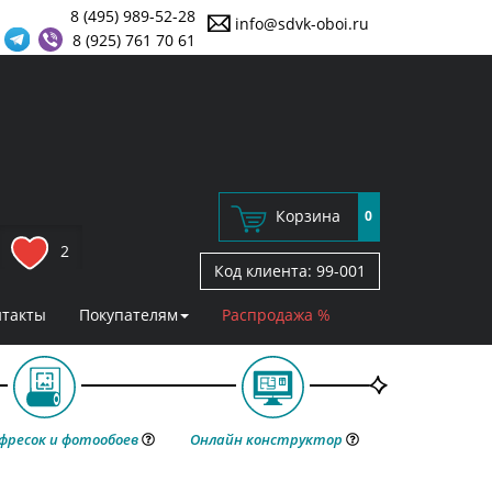
8 (495) 989-52-28
info@sdvk-oboi.ru
8 (925) 761 70 61
Корзина
0
2
Код клиента:
99-001
нтакты
Покупателям
Распродажа %
фресок и фотообоев
Онлайн конструктор