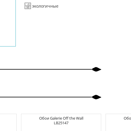
экологичные
Обои
Galerie Off the Wall
Об
LB25147