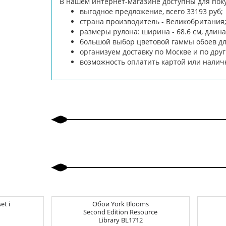
В нашем интернет-магазине доступны для поку
выгодное предложение, всего 33193 руб;
страна производитель - Великобритания
размеры рулона: ширина - 68.6 см, длина 
большой выбор цветовой гаммы обоев дл
организуем доставку по Москве и по дру
возможность оплатить картой или нали
et i
Обои
York Blooms
Second Edition Resource
Library
BL1712