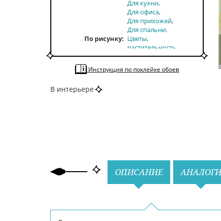
Для кухни
Для офиса
Для прихожей
Для спальни
По рисунку
Цветы,
растительность
По стилю
Ар-Нуво
Арт-деко
По тону
Светлые
Инструкция по поклейке обоев
По цвету
Песочный
Фисташковый
В интерьере
Назад
Вперед
ОПИСАНИЕ
АНАЛОГ