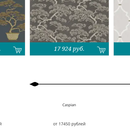
.
17 924
руб.
Назад
Вперед
Caspian
й
от 17450 рублей
Назад