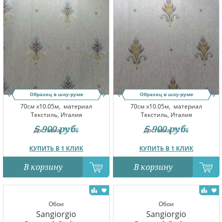
Образец в шоу-руме
Образец в шоу-руме
70см x10.05м,
материал
70см x10.05м,
материал
Текстиль, Италия
Текстиль, Италия
5 900
руб.
5 900
руб.
Доставка:
11.08
Доставка:
11.08
КУПИТЬ В 1 КЛИК
КУПИТЬ В 1 КЛИК
В корзину
В корзину
Обои
Обои
Sangiorgio
Sangiorgio