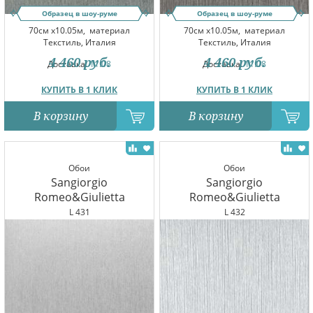
Образец в шоу-руме
Образец в шоу-руме
70см x10.05м,
материал
70см x10.05м,
материал
Текстиль, Италия
Текстиль, Италия
4 460
руб.
4 460
руб.
Доставка:
11.08
Доставка:
11.08
КУПИТЬ В 1 КЛИК
КУПИТЬ В 1 КЛИК
В корзину
В корзину
Обои
Обои
Sangiorgio
Sangiorgio
Romeo&Giulietta
Romeo&Giulietta
L 431
L 432