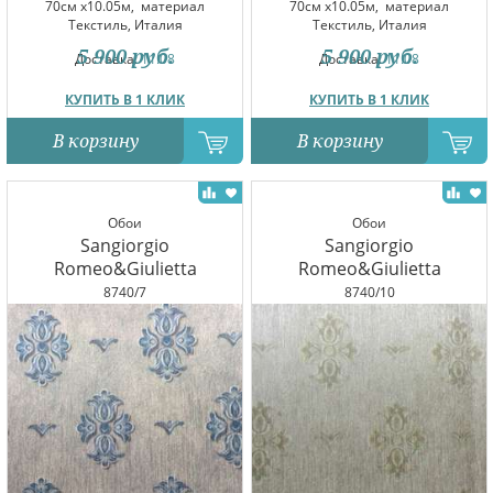
70см x10.05м,
материал
70см x10.05м,
материал
Текстиль, Италия
Текстиль, Италия
5 900
руб.
5 900
руб.
Доставка:
11.08
Доставка:
11.08
КУПИТЬ В 1 КЛИК
КУПИТЬ В 1 КЛИК
В корзину
В корзину
Обои
Обои
Sangiorgio
Sangiorgio
Romeo&Giulietta
Romeo&Giulietta
8740/7
8740/10