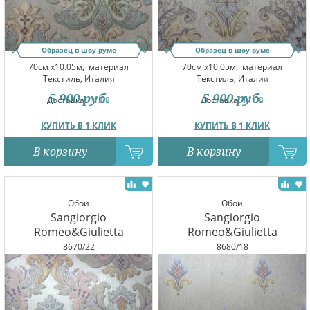
Образец в шоу-руме
Образец в шоу-руме
70см x10.05м,
материал
70см x10.05м,
материал
Текстиль, Италия
Текстиль, Италия
5 900
руб.
5 900
руб.
Доставка:
11.08
Доставка:
11.08
КУПИТЬ В 1 КЛИК
КУПИТЬ В 1 КЛИК
В корзину
В корзину
Обои
Обои
Sangiorgio
Sangiorgio
Romeo&Giulietta
Romeo&Giulietta
8670/22
8680/18