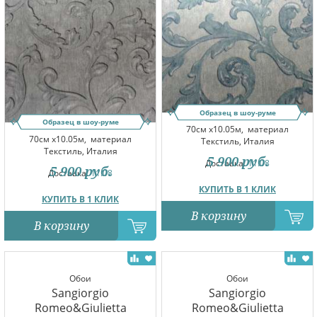
Образец в шоу-руме
Образец в шоу-руме
70см x10.05м,
материал
70см x10.05м,
материал
Текстиль, Италия
Текстиль, Италия
5 900
руб.
Доставка:
11.08
5 900
руб.
Доставка:
11.08
КУПИТЬ В 1 КЛИК
КУПИТЬ В 1 КЛИК
В корзину
В корзину
Обои
Обои
Sangiorgio
Sangiorgio
Romeo&Giulietta
Romeo&Giulietta