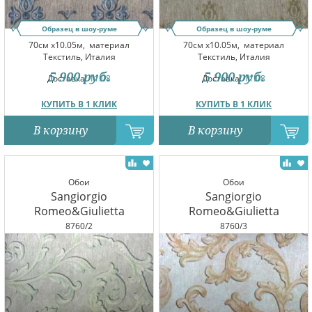
Образец в шоу-руме
Образец в шоу-руме
70см x10.05м,
материал
70см x10.05м,
материал
Текстиль, Италия
Текстиль, Италия
5 900
руб.
5 900
руб.
Доставка:
11.08
Доставка:
11.08
КУПИТЬ В 1 КЛИК
КУПИТЬ В 1 КЛИК
В корзину
В корзину
Обои
Обои
Sangiorgio
Sangiorgio
Romeo&Giulietta
Romeo&Giulietta
8760/2
8760/3