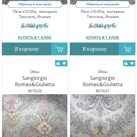
Образец в шоу-руме
Образец в шоу-руме
70см x10.05м,
материал
70см x10.05м,
материал
Текстиль, Италия
Текстиль, Италия
5 900
руб.
5 900
руб.
Доставка:
11.08
Доставка:
11.08
КУПИТЬ В 1 КЛИК
КУПИТЬ В 1 КЛИК
В корзину
В корзину
Обои
Обои
Sangiorgio
Sangiorgio
Romeo&Giulietta
Romeo&Giulietta
8670/20
8670/21