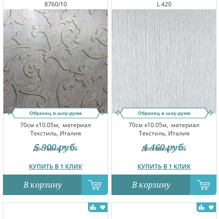
8760/10
L 420
Образец в шоу-руме
Образец в шоу-руме
70см x10.05м,
материал
70см x10.05м,
материал
Текстиль, Италия
Текстиль, Италия
5 900
руб.
4 460
руб.
Доставка:
11.08
Доставка:
11.08
КУПИТЬ В 1 КЛИК
КУПИТЬ В 1 КЛИК
В корзину
В корзину