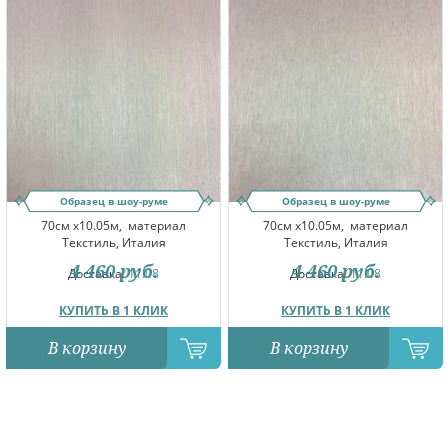
Образец в шоу-руме
Образец в шоу-руме
70см x10.05м,
материал
70см x10.05м,
материал
Текстиль, Италия
Текстиль, Италия
4 460
руб.
4 460
руб.
Доставка:
11.08
Доставка:
11.08
КУПИТЬ В 1 КЛИК
КУПИТЬ В 1 КЛИК
В корзину
В корзину