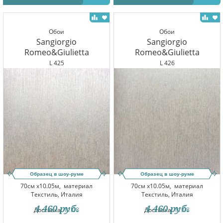
Обои
Обои
Sangiorgio
Sangiorgio
Romeo&Giulietta
Romeo&Giulietta
L 425
L 426
Образец в шоу-руме
Образец в шоу-руме
70см x10.05м,
материал
70см x10.05м,
материал
Текстиль, Италия
Текстиль, Италия
4 460
руб.
4 460
руб.
Доставка:
11.08
Доставка:
11.08