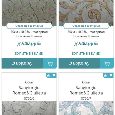
Образец в шоу-руме
Образец в шоу-руме
70см x10.05м,
материал
70см x10.05м,
материал
Текстиль, Италия
Текстиль, Италия
5 900
руб.
5 900
руб.
Доставка:
11.08
Доставка:
11.08
КУПИТЬ В 1 КЛИК
КУПИТЬ В 1 КЛИК
В корзину
В корзину
Обои
Обои
Sangiorgio
Sangiorgio
Romeo&Giulietta
Romeo&Giulietta
8760/6
8760/7