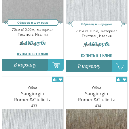
Образец в шоу-руме
Образец в шоу-руме
70см x10.05м,
материал
70см x10.05м,
материал
Текстиль, Италия
Текстиль, Италия
4 460
руб.
4 460
руб.
Доставка:
11.08
Доставка:
11.08
КУПИТЬ В 1 КЛИК
КУПИТЬ В 1 КЛИК
В корзину
В корзину
Обои
Обои
Sangiorgio
Sangiorgio
Romeo&Giulietta
Romeo&Giulietta
L 433
L 434