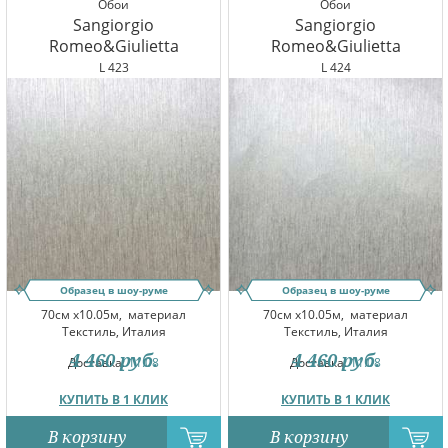
Обои
Обои
Sangiorgio
Sangiorgio
Romeo&Giulietta
Romeo&Giulietta
L 423
L 424
Образец в шоу-руме
Образец в шоу-руме
70см x10.05м,
материал
70см x10.05м,
материал
Текстиль, Италия
Текстиль, Италия
4 460
руб.
4 460
руб.
Доставка:
11.08
Доставка:
11.08
КУПИТЬ В 1 КЛИК
КУПИТЬ В 1 КЛИК
В корзину
В корзину