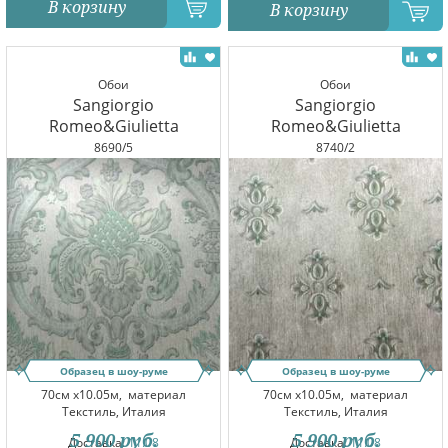
В корзину
В корзину
Обои
Обои
Sangiorgio
Sangiorgio
Romeo&Giulietta
Romeo&Giulietta
8690/5
8740/2
Образец в шоу-руме
Образец в шоу-руме
70см x10.05м,
материал
70см x10.05м,
материал
Текстиль, Италия
Текстиль, Италия
5 900
руб.
5 900
руб.
Доставка:
11.08
Доставка:
11.08