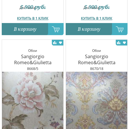
5 900
руб.
5 900
руб.
Доставка:
11.08
Доставка:
11.08
КУПИТЬ В 1 КЛИК
КУПИТЬ В 1 КЛИК
В корзину
В корзину
Обои
Обои
Sangiorgio
Sangiorgio
Romeo&Giulietta
Romeo&Giulietta
8668/5
8670/18