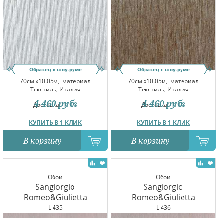
Образец в шоу-руме
Образец в шоу-руме
70см x10.05м,
материал
70см x10.05м,
материал
Текстиль, Италия
Текстиль, Италия
4 460
руб.
4 460
руб.
Доставка:
11.08
Доставка:
11.08
КУПИТЬ В 1 КЛИК
КУПИТЬ В 1 КЛИК
В корзину
В корзину
Обои
Обои
Sangiorgio
Sangiorgio
Romeo&Giulietta
Romeo&Giulietta
L 435
L 436