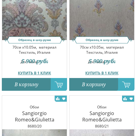
Образец в шоу-руме
Образец в шоу-руме
70см x10.05м,
материал
70см x10.05м,
материал
Текстиль, Италия
Текстиль, Италия
5 900
руб.
5 900
руб.
Доставка:
11.08
Доставка:
11.08
КУПИТЬ В 1 КЛИК
КУПИТЬ В 1 КЛИК
В корзину
В корзину
Обои
Обои
Sangiorgio
Sangiorgio
Romeo&Giulietta
Romeo&Giulietta
8680/20
8680/21