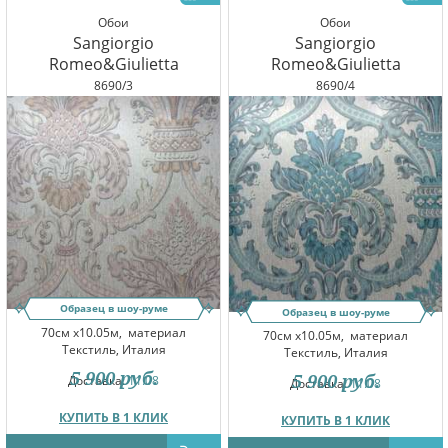
Обои
Обои
Sangiorgio
Sangiorgio
Romeo&Giulietta
Romeo&Giulietta
8690/3
8690/4
Образец в шоу-руме
Образец в шоу-руме
70см x10.05м,
материал
70см x10.05м,
материал
Текстиль, Италия
Текстиль, Италия
5 900
руб.
5 900
руб.
Доставка:
11.08
Доставка:
11.08
КУПИТЬ В 1 КЛИК
КУПИТЬ В 1 КЛИК