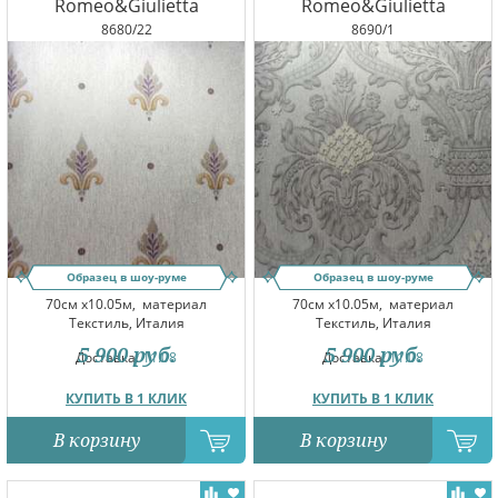
Romeo&Giulietta
Romeo&Giulietta
8680/22
8690/1
Образец в шоу-руме
Образец в шоу-руме
70см x10.05м,
материал
70см x10.05м,
материал
Текстиль, Италия
Текстиль, Италия
5 900
руб.
5 900
руб.
Доставка:
11.08
Доставка:
11.08
КУПИТЬ В 1 КЛИК
КУПИТЬ В 1 КЛИК
В корзину
В корзину