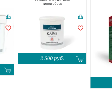
типов обоев
2 500
руб.