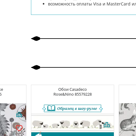
возможность оплаты Visa и MasterCard 
ke
Обои
Casadeco
6
Rose&Nino
85579228