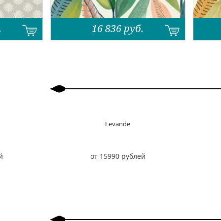
.
16 836
руб.
Назад
Вперед
Levande
й
от 15990 рублей
Назад
Вперед