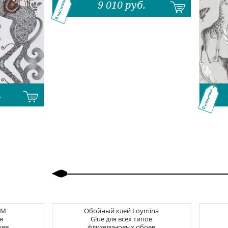
9 010
руб.
В наличии
.
В наличии
Назад
Вперед
CM
Обойный клей
Loymina
я
Glue для всех типов
оев
флизелиновых обоев