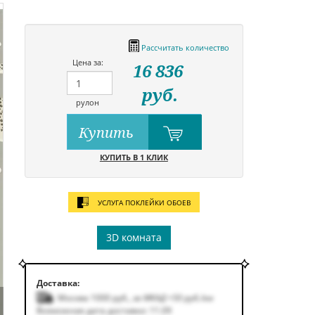
Рассчитать количество
Цена за:
16 836
руб.
рулон
Купить
КУПИТЬ В 1 КЛИК
УСЛУГА ПОКЛЕЙКИ ОБОЕВ
3D комната
Доставка:
Москва 1000
руб.
,
за МКАД +50
руб.
/км
Возможная дата доставки: 11.09