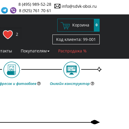
8 (495) 989-52-28
info@sdvk-oboi.ru
8 (925) 761 70 61
Корзина
0
2
Код клиента:
99-001
нтакты
Покупателям
Распродажа %
фресок и фотообоев
Онлайн конструктор