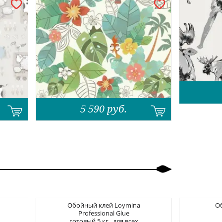
.
5 590
руб.
Обойный клей
Loymina
О
Professional Glue
готовый 5 кг., для всех