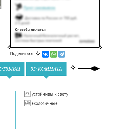
Пункт самовывоза
Доставка по России от 700 руб.
2-5 дней
Способы оплаты:
Наличный/безналичный расчет,
система быстрых платежей
подробнее
Поделиться
ОТЗЫВЫ
3D КОМНАТА
устойчивы к свету
экологичные