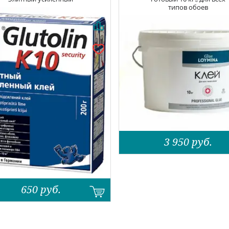
типов обоев
3 950
руб.
650
руб.