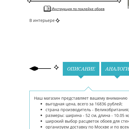
Современные
По типу
Выделить стену
Инструкция по поклейке обоев
Гладкие
По тону
Черно-белые
В интерьере
По цвету
Белый
Серый
Черный
Назад
Вперед
ОПИСАНИЕ
АНАЛОГ
Наш магазин представляет вашему вниманию об
выгодная цена, всего за 16836 рублей;
страна производитель - Великобритания
размеры: ширина - 52 см, длина - 10.05 м
широкий выбор расцветок обоев для сте
организуем доставку по Москве и по все