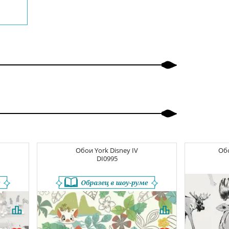
Обои
York Disney IV
Об
DI0995