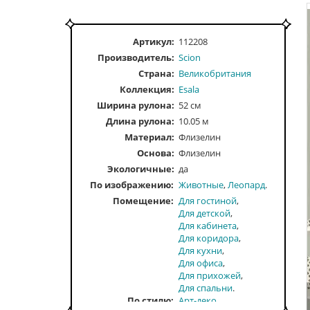
Артикул:
112208
Производитель:
Scion
Страна:
Великобритания
Коллекция:
Esala
Ширина рулона:
52 см
Длина рулона:
10.05 м
Материал:
Флизелин
Основа:
Флизелин
Экологичные:
да
По изображению
Животные
Леопард
Помещение
Для гостиной
Для детской
Для кабинета
Для коридора
Для кухни
Для офиса
Для прихожей
Для спальни
По стилю
Арт-деко