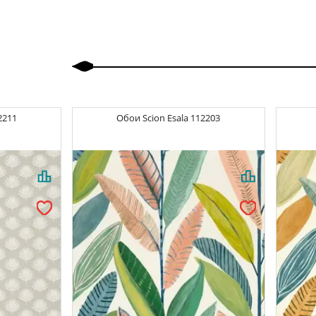
Назад
Вперед
2211
Обои
Scion Esala
112203