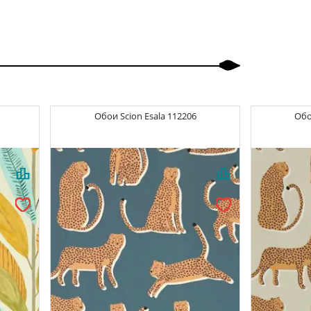
Обои
Scion Esala
112206
Об