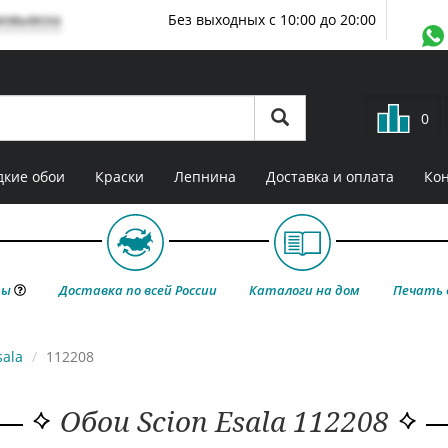
мовывоза
Без выходных с 10:00 до 20:00
0
кие обои
Краски
Лепнина
Доставка и оплата
Ко
ты
Доставка по всей России
Каталоги на дом
Печать 
sala
112208
Обои Scion Esala 112208