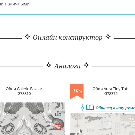
или наличными.
Онлайн конструктор
Аналоги
Обои
Galerie Bazaar
Обои
Aura Tiny Tots
18
-
%
G78310
G78375