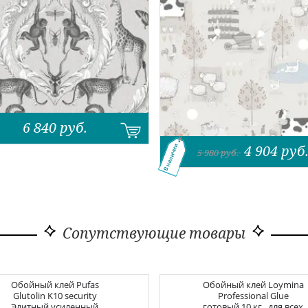
6 840
руб.
4 904
руб
В наличии
5 980
руб.
Сопутствующие товары
Обойный клей
Pufas
Обойный клей
Loymina
Glutolin K10 security
Professional Glue
Элитный усиленный
готовый 10 кг., для всех