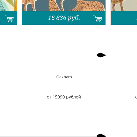
16 836
руб.
Oakham
от 15990 рублей