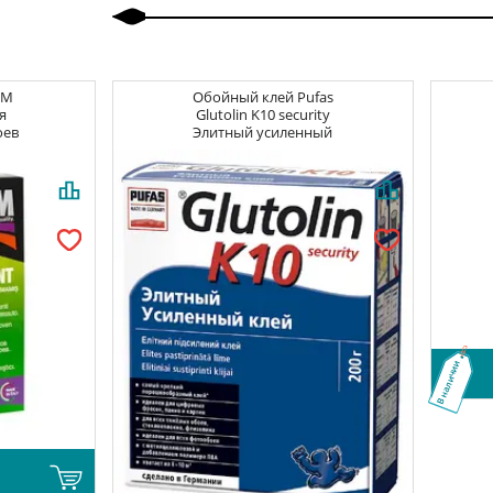
CM
Обойный клей
Pufas
я
Glutolin K10 security
оев
Элитный усиленный
В наличии