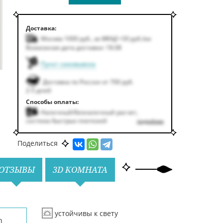
Доставка:
Москва 1000
руб.
,
за МКАД +50
руб.
/км
Возможная дата доставки: 18.08
Пункт самовывоза
Доставка по России от 700 руб.
2-5 дней
Способы оплаты:
Наличный/безналичный расчет,
система быстрых платежей
подробнее
Поделиться
ОТЗЫВЫ
3D КОМНАТА
устойчивы к свету
n