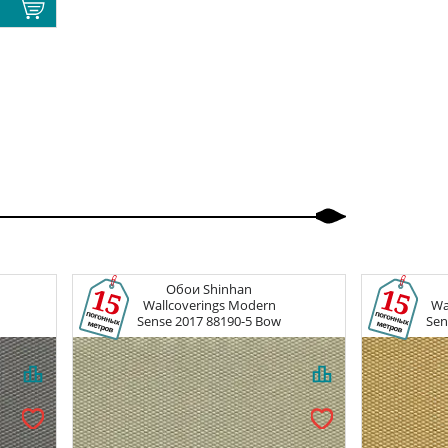
Обои
Shinhan
Wallcoverings Modern
Wa
Sense 2017
88190-5 Bow
Sen