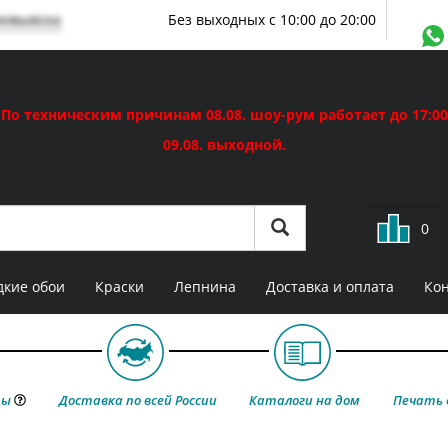
мовывоза
Без выходных с 10:00 до 20:00
По техническим причинам 08.08. шоу-рум работает до 17:00
09.08. выходной.
0
кие обои
Краски
Лепнина
Доставка и оплата
Ко
ты
Доставка по всей России
Каталоги на дом
Печать 