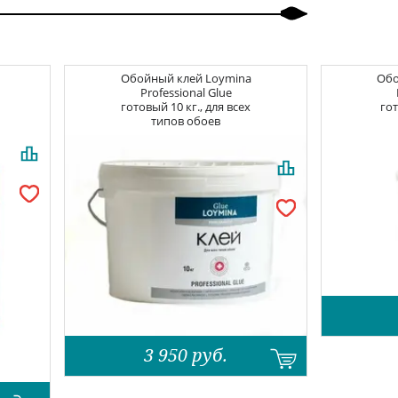
Обойный клей
Loymina
Об
Professional Glue
готовый 10 кг., для всех
гот
типов обоев
3 950
руб.