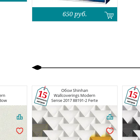
650
руб.
Назад
Вперед
Обои
Shinhan
ern
Wallcoverings Modern
 Bow
Sense 2017
88191-2 Ferte