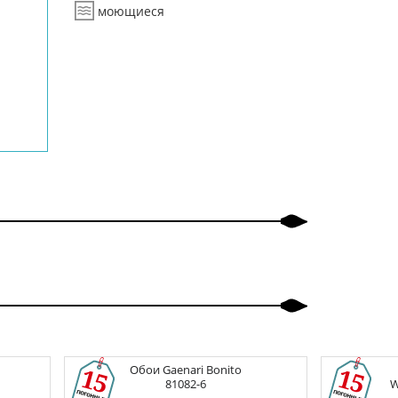
моющиеся
Обои
Gaenari Bonito
81082-6
W