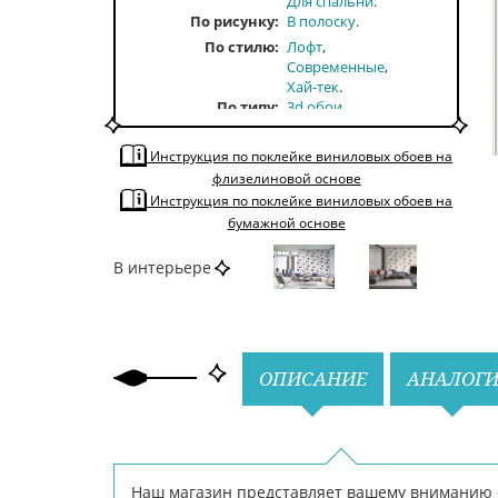
Для спальни
По рисунку
В полоску
По стилю
Лофт
Современные
Хай-тек
По типу
3d обои
По тону
Светлые
Инструкция по поклейке виниловых обоев на
По цвету
Серый
флизелиновой основе
Инструкция по поклейке виниловых обоев на
бумажной основе
В интерьере
Назад
Вперед
ОПИСАНИЕ
АНАЛОГ
Наш магазин представляет вашему вниманию о