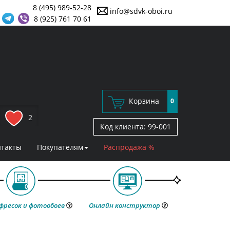
8 (495) 989-52-28
info@sdvk-oboi.ru
8 (925) 761 70 61
Корзина
0
2
Код клиента:
99-001
нтакты
Покупателям
Распродажа %
фресок и фотообоев
Онлайн конструктор