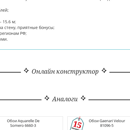
блей;
 15.6 м;
а стену, приятные бонусы;
 регионам РФ;
ыми.
Онлайн конструктор
Аналоги
Обои
Aquarelle De
Обои
Gaenari Velour
Somero
6660-3
81096-5