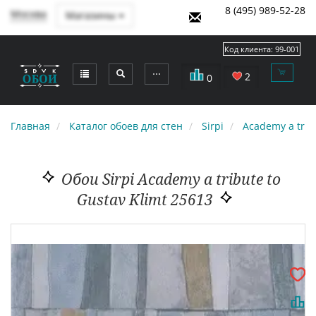
8 (495) 989-52-28
Москва
Магазины
Код клиента:
99-001
⋯
2
0
Главная
Каталог обоев для стен
Sirpi
Academy a trib
Обои Sirpi Academy a tribute to
Gustav Klimt 25613