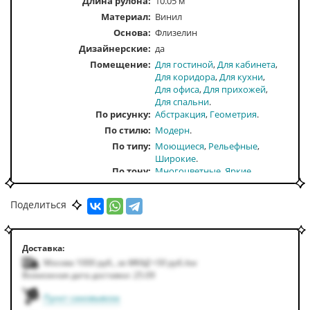
Длина рулона:
10.05 м
Материал:
Винил
Основа:
Флизелин
Дизайнерские:
да
Помещение
Для гостиной
Для кабинета
Для коридора
Для кухни
Для офиса
Для прихожей
Для спальни
По рисунку
Абстракция
Геометрия
По стилю
Модерн
По типу
Моющиеся
Рельефные
Широкие
По тону
Многоцветные
Яркие
По цвету
Голубой
Серый
Синий
Темно-голубые
Поделиться
Доставка:
Москва 1000
руб.
,
за МКАД +50
руб.
/км
Возможная дата доставки: 25.09
Пункт самовывоза