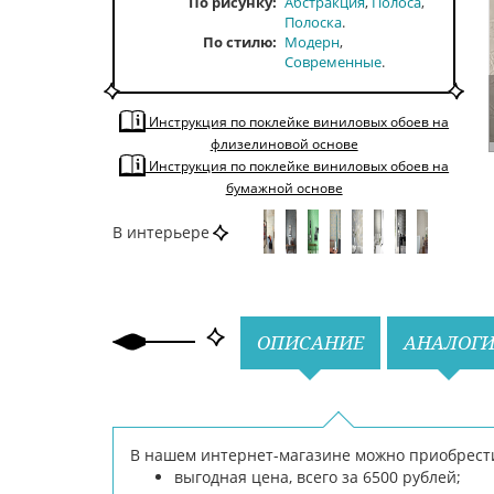
По рисунку
Абстракция
Полоса
Полоска
По стилю
Модерн
Современные
По типу
Моющиеся
Рельефные
По тону
Однотонные
Инструкция по поклейке виниловых обоев на
флизелиновой основе
По цвету
Бежевый
Инструкция по поклейке виниловых обоев на
бумажной основе
В интерьере
Назад
Вперед
ОПИСАНИЕ
АНАЛОГ
В нашем интернет-магазине можно приобрести о
выгодная цена, всего за 6500 рублей;