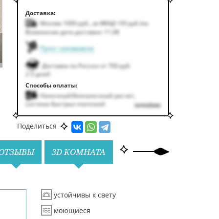
Доставка:
Москва 1000
руб.
,
за МКАД +50
руб.
/км
Возможная дата доставки: 11.08
Пункт самовывоза
Доставка по России от 700 руб.
2-5 дней
Способы оплаты:
Наличный/безналичный расчет,
система быстрых платежей
подробнее
Поделиться
ОТЗЫВЫ
3D КОМНАТА
устойчивы к свету
моющиеся