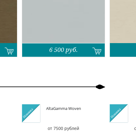
6 500
руб.
AltaGamma Woven
от 7500 рублей