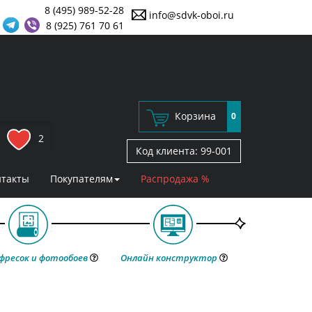
8 (495) 989-52-28
info@sdvk-oboi.ru
8 (925) 761 70 61
Корзина
0
2
Код клиента:
99-001
нтакты
Покупателям
Распродажа %
фресок и фотообоев
Онлайн конструктор