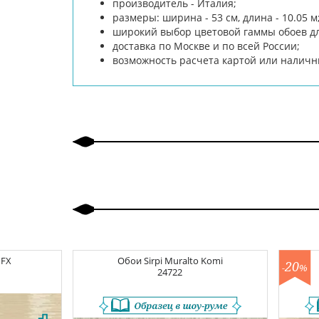
производитель - Италия;
размеры: ширина - 53 см, длина - 10.05 м
широкий выбор цветовой гаммы обоев дл
доставка по Москве и по всей России;
возможность расчета картой или налич
 FX
Обои
Sirpi Muralto Komi
20
-
%
24722