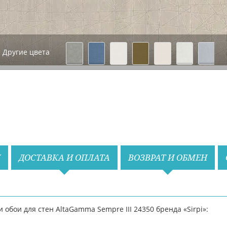
Другие цвета
Назад
Вперед
И
ДОСТАВКА И ОПЛАТА
ВОЗВРАТ И ОБМЕН
бои для стен AltaGamma Sempre III 24350 бренда «Sirpi»: