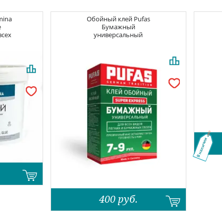
mina
Обойный клей
Pufas
e
Бумажный
всех
универсальный
В наличии
400
руб.