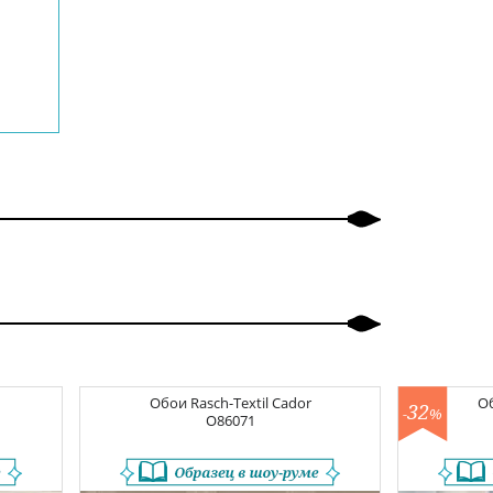
Обои
Rasch-Textil Cador
О
32
-
%
О86071