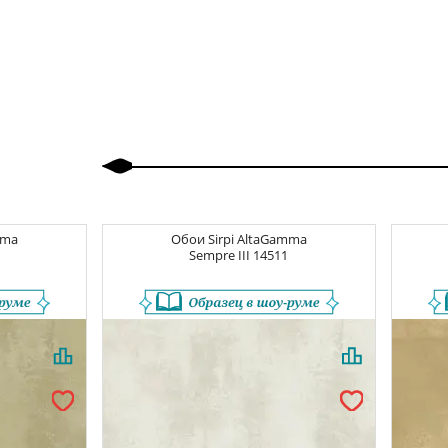
Назад
Вперед
mma
Обои
Sirpi AltaGamma
Sempre III
14511