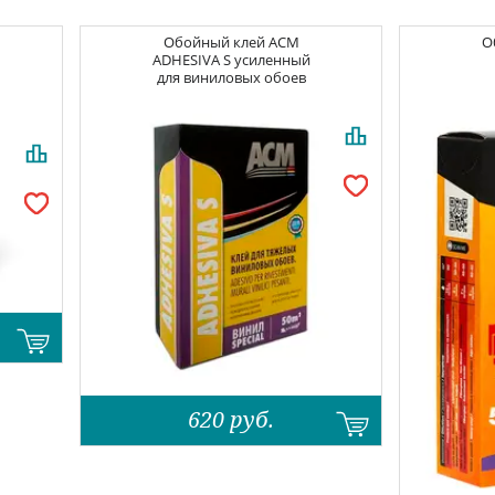
Обойный клей
ACM
О
ADHESIVA S усиленный
для виниловых обоев
620
руб.