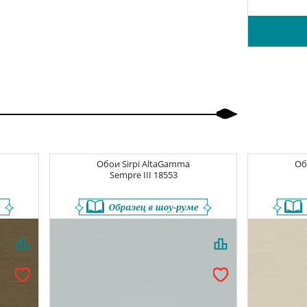
Обои
Sirpi AltaGamma
О
Sempre III
18553