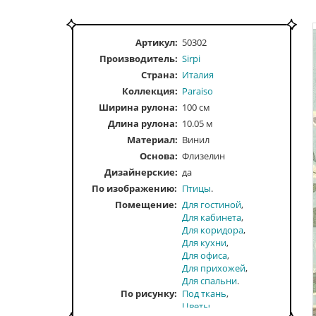
Артикул:
50302
Производитель:
Sirpi
Страна:
Италия
Коллекция:
Paraiso
Ширина рулона:
100 см
Длина рулона:
10.05 м
Материал:
Винил
Основа:
Флизелин
Дизайнерские:
да
По изображению
Птицы
Помещение
Для гостиной
Для кабинета
Для коридора
Для кухни
Для офиса
Для прихожей
Для спальни
По рисунку
Под ткань
Цветы,