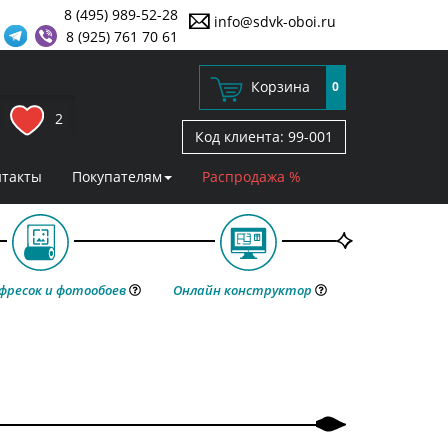
8 (495) 989-52-28
info@sdvk-oboi.ru
8 (925) 761 70 61
Корзина
0
2
Код клиента:
99-001
нтакты
Покупателям
Распродажа %
фресок и фотообоев
Онлайн конструктор