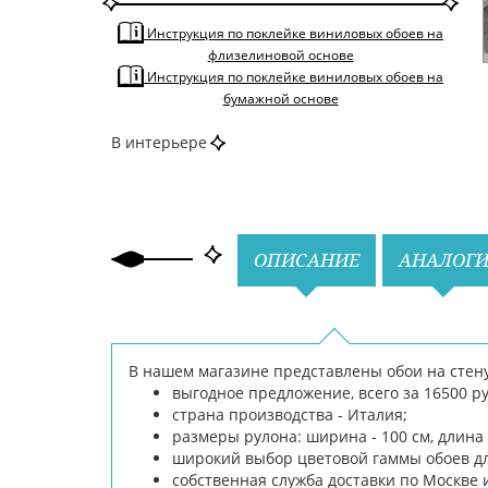
растительность
По стилю
Арт-деко
Инструкция по поклейке виниловых обоев на
Неоклассика
флизелиновой основе
Современные
Инструкция по поклейке виниловых обоев на
По типу
Моющиеся
бумажной основе
Рельефные
Широкие
В интерьере
По тону
Светлые
По цвету
Бежевый
Белый
Назад
Голубой
Желтый
Вперед
Зеленый
Коричневый
Фиолетовый
ОПИСАНИЕ
АНАЛОГ
В нашем магазине представлены обои на стену 
выгодное предложение, всего за 16500 р
страна производства - Италия;
размеры рулона: ширина - 100 см, длина -
широкий выбор цветовой гаммы обоев дл
собственная служба доставки по Москве 