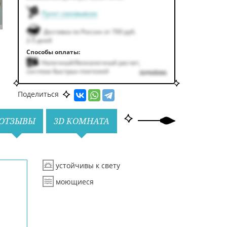
Пункт самовывоза
Доставка по России от 700 руб.
2-5 дней
Способы оплаты:
Наличный/безналичный расчет,
система быстрых платежей
подробнее
Поделиться
ОТЗЫВЫ
3D КОМНАТА
устойчивы к свету
моющиеся