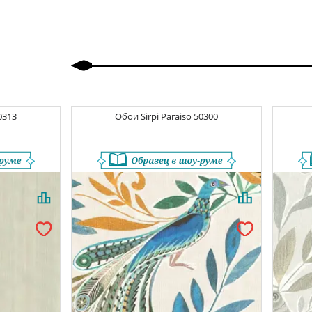
Назад
Вперед
0313
Обои
Sirpi Paraiso
50300