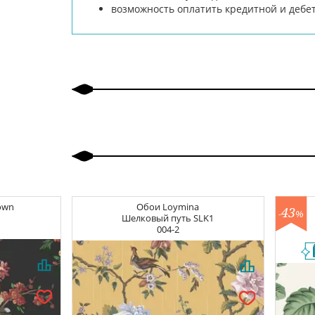
возможность оплатить кредитной и дебе
own
Обои
Loymina
43
-
%
Шелковый путь
SLK1
004-2