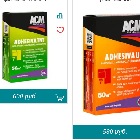
600
руб.
580
руб.