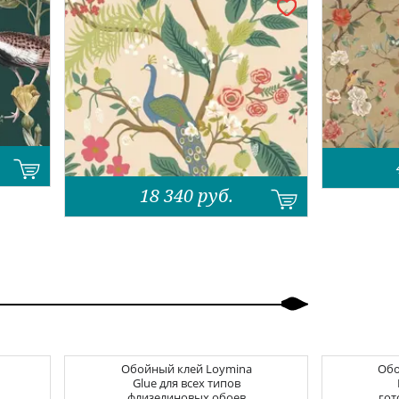
18 340
руб.
Обойный клей
Loymina
Об
Glue для всех типов
флизелиновых обоев
гот