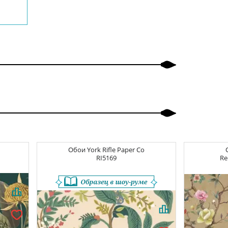
Обои
York Rifle Paper Co
RI5169
Re