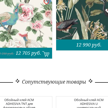
12 990
руб.
12 705
руб.
2 290
руб.
Сопутствующие товары
Обойный клей
ACM
Обойный клей
ACM
ADHESIVA TNT для
ADHESIVA U
флизелиновых обоев
универсальный