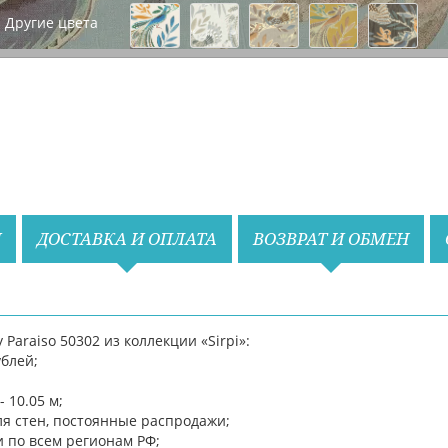
Другие цвета
Назад
Вперед
И
ДОСТАВКА И ОПЛАТА
ВОЗВРАТ И ОБМЕН
Paraiso 50302 из коллекции «Sirpi»:
ублей;
 10.05 м;
я стен, постоянные распродажи;
и по всем регионам РФ;