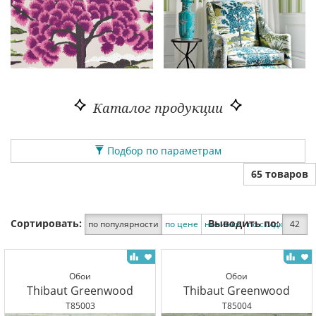
Каталог продукции
Подбор по параметрам
65 товаров
Сортировать:
Выводить по:
по популярности
по цене
новинки
по скидке
42
Обои
Обои
Thibaut Greenwood
Thibaut Greenwood
T85003
T85004