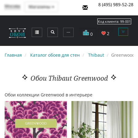
8 (495) 989-52-28
Москва
Магазины
Код клиента:
99-001
⋯
2
0
Главная
Каталог обоев для стен
Thibaut
Greenwood
Обои Thibaut Greenwood
Обои коллекции Greenwood в интерьере