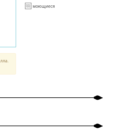
моющиеся
лла.