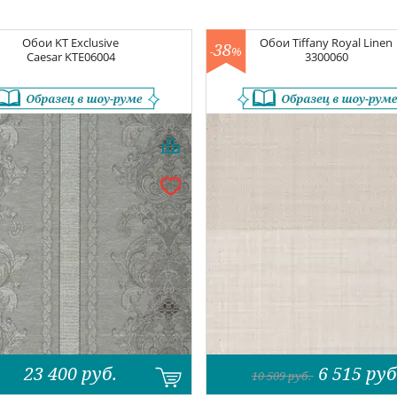
Обои
KT Exclusive
Обои
Tiffany Royal Linen
38
-
%
Caesar
KTE06004
3300060
23 400
руб.
6 515
руб
10 509
руб.