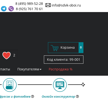
8 (495) 989-52-28
info@sdvk-oboi.ru
8 (925) 761 70 61
Корзина
0
2
Код клиента:
99-001
нтакты
Покупателям
Распродажа %
фресок и фотообоев
Онлайн конструктор