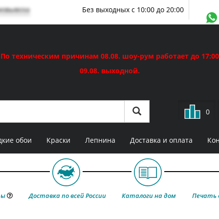
мовывоза
Без выходных с 10:00 до 20:00
По техническим причинам 08.08. шоу-рум работает до 17:00
09.08. выходной.
0
кие обои
Краски
Лепнина
Доставка и оплата
Ко
ты
Доставка по всей России
Каталоги на дом
Печать 