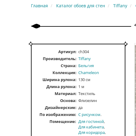
Главная
Каталог обоев для стен
Tiffany
Артикул:
ch304
Производитель:
Tiffany
Страна:
Бельгия
Коллекция:
Chameleon
Ширина рулона:
130 см
Длина рулона:
1 м
Материал:
Текстиль
Основа:
Флизелин
Дизайнерские:
да
По изображению
С рисунком
Помещение
Для гостиной
Для кабинета
Для коридора