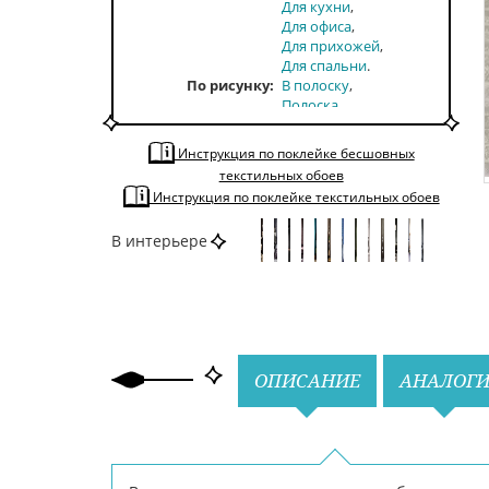
Для кухни
Для офиса
Для прихожей
Для спальни
По рисунку
В полоску
Полоска
горизонтальная
По стилю
Современные
Инструкция по поклейке бесшовных
Хай-тек
текстильных обоев
По тону
Светлые
Инструкция по поклейке текстильных обоев
По цвету
Серый
В интерьере
Назад
Вперед
ОПИСАНИЕ
АНАЛОГ