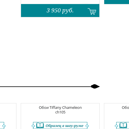
3 950
руб.
Обои
Tiffany Chameleon
Об
ch105