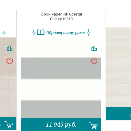
Обои
Paper Ink Coastal
Chic
co10210
.
11 945
руб.