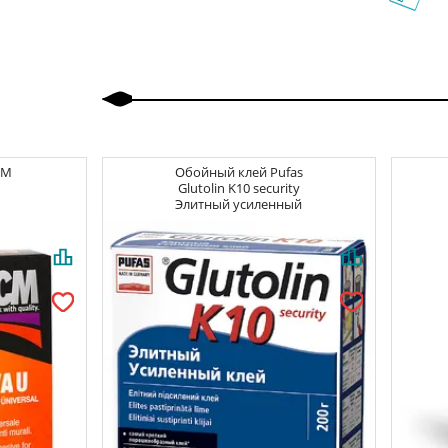
Назад
Вперед
CM
Обойный клей
Pufas
Glutolin K10 security
Элитный усиленный