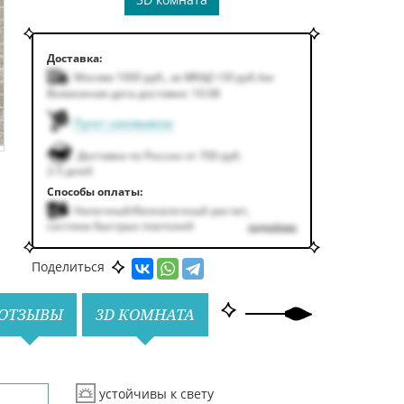
Доставка:
Москва 1000
руб.
,
за МКАД +50
руб.
/км
Возможная дата доставки: 10.08
Пункт самовывоза
Доставка по России от 700 руб.
2-5 дней
Способы оплаты:
Наличный/безналичный расчет,
система быстрых платежей
подробнее
Поделиться
ОТЗЫВЫ
3D КОМНАТА
устойчивы к свету