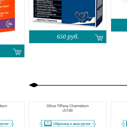
650
руб.
Назад
Вперед
leon
Обои
Tiffany Chameleon
ch100