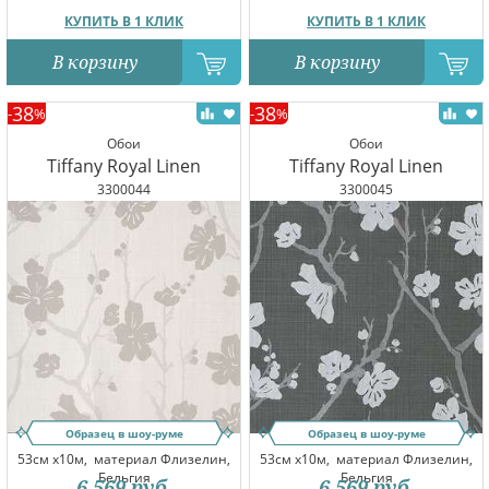
КУПИТЬ В 1 КЛИК
КУПИТЬ В 1 КЛИК
В корзину
В корзину
38
38
-
%
-
%
Обои
Обои
Tiffany Royal Linen
Tiffany Royal Linen
3300044
3300045
Образец в шоу-руме
Образец в шоу-руме
53см x10м,
материал Флизелин,
53см x10м,
материал Флизелин,
Бельгия
Бельгия
6 569
руб.
6 569
руб.