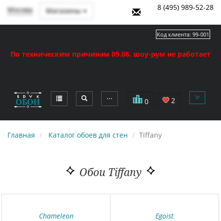
8 (495) 989-52-28
Москва
Магазины
Код клиента:
99-001
По техническим причинам 09.08. шоу-рум не работает
⋯
2
0
Главная
Каталог обоев для стен
Tiffany
Обои Tiffany
Chameleon
Egoist