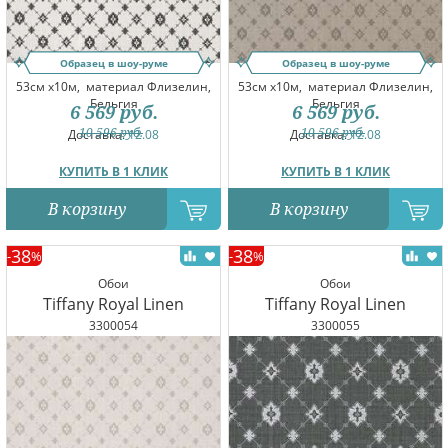
Образец в шоу-руме
Образец в шоу-руме
53см x10м,
материал Флизелин,
53см x10м,
материал Флизелин,
Бельгия
Бельгия
6 569
руб.
6 569
руб.
10 596
руб.
10 596
руб.
Доставка:
12.08
Доставка:
12.08
КУПИТЬ В 1 КЛИК
КУПИТЬ В 1 КЛИК
В корзину
В корзину
38
38
-
%
-
%
Обои
Обои
Tiffany Royal Linen
Tiffany Royal Linen
3300054
3300055