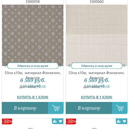
3300058
3300060
Образец в шоу-руме
Образец в шоу-руме
53см x10м,
материал Флизелин,
53см x10м,
материал Флизелин,
Бельгия
Бельгия
6 569
руб.
6 569
руб.
10 596
руб.
10 596
руб.
Доставка:
12.08
Доставка:
12.08
КУПИТЬ В 1 КЛИК
КУПИТЬ В 1 КЛИК
В корзину
В корзину
38
38
-
%
-
%