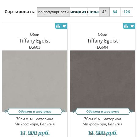
Сортировать:
Выводить по:
по популярности
по цене
новинки
42
по скидке
84
126
Обои
Обои
Tiffany Egoist
Tiffany Egoist
EG603
EG604
Образец в шоу-руме
Образец в шоу-руме
70см x1м,
материал
70см x1м,
материал
Микрофибра, Бельгия
Микрофибра, Бельгия
11 000
руб.
11 000
руб.
Доставка:
12.08
Доставка:
12.08