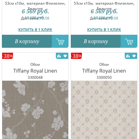
53см x10м,
материал Флизелин,
53см x10м,
материал Флизелин,
Бельгия
Бельгия
6 569
руб.
6 569
руб.
10 596
руб.
10 596
руб.
Доставка:
12.08
Доставка:
12.08
КУПИТЬ В 1 КЛИК
КУПИТЬ В 1 КЛИК
В корзину
В корзину
38
38
-
%
-
%
Обои
Обои
Tiffany Royal Linen
Tiffany Royal Linen
3300048
3300050