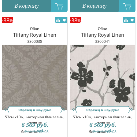
В корзину
В корзину
38
38
-
%
-
%
Обои
Обои
Tiffany Royal Linen
Tiffany Royal Linen
3300038
3300041
Образец в шоу-руме
Образец в шоу-руме
53см x10м,
материал Флизелин,
53см x10м,
материал Флизелин,
Бельгия
Бельгия
6 569
руб.
6 569
руб.
10 596
руб.
10 596
руб.
Доставка:
12.08
Доставка:
12.08