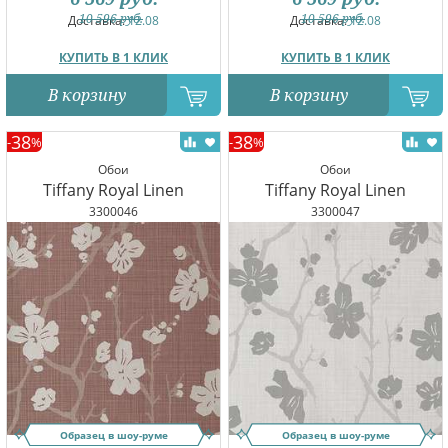
10 596
руб.
10 596
руб.
Доставка:
12.08
Доставка:
12.08
КУПИТЬ В 1 КЛИК
КУПИТЬ В 1 КЛИК
В корзину
В корзину
38
38
-
%
-
%
Обои
Обои
Tiffany Royal Linen
Tiffany Royal Linen
3300046
3300047
Образец в шоу-руме
Образец в шоу-руме