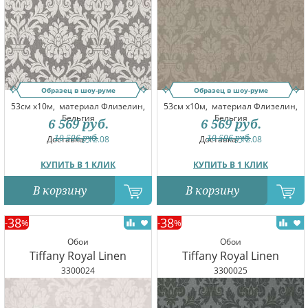
Образец в шоу-руме
Образец в шоу-руме
53см x10м,
материал Флизелин,
53см x10м,
материал Флизелин,
Бельгия
Бельгия
6 569
руб.
6 569
руб.
10 596
руб.
10 596
руб.
Доставка:
12.08
Доставка:
12.08
КУПИТЬ В 1 КЛИК
КУПИТЬ В 1 КЛИК
В корзину
В корзину
38
38
-
%
-
%
Обои
Обои
Tiffany Royal Linen
Tiffany Royal Linen
3300024
3300025