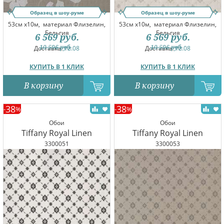
Образец в шоу-руме
Образец в шоу-руме
53см x10м,
материал Флизелин,
53см x10м,
материал Флизелин,
Бельгия
Бельгия
6 569
руб.
6 569
руб.
10 596
руб.
10 596
руб.
Доставка:
12.08
Доставка:
12.08
КУПИТЬ В 1 КЛИК
КУПИТЬ В 1 КЛИК
В корзину
В корзину
38
38
-
%
-
%
Обои
Обои
Tiffany Royal Linen
Tiffany Royal Linen
3300051
3300053