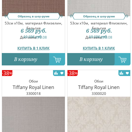
Образец в шоу-руме
Образец в шоу-руме
53см x10м,
материал Флизелин,
53см x10м,
материал Флизелин,
Бельгия
Бельгия
6 569
руб.
6 569
руб.
10 596
руб.
10 596
руб.
Доставка:
12.08
Доставка:
12.08
КУПИТЬ В 1 КЛИК
КУПИТЬ В 1 КЛИК
В корзину
В корзину
38
38
-
%
-
%
Обои
Обои
Tiffany Royal Linen
Tiffany Royal Linen
3300018
3300020