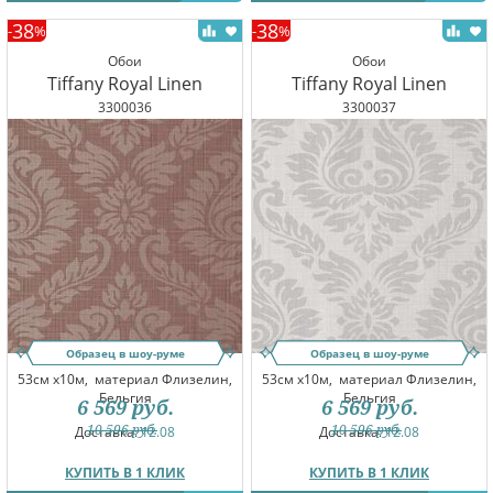
38
38
-
%
-
%
Обои
Обои
Tiffany Royal Linen
Tiffany Royal Linen
3300036
3300037
Образец в шоу-руме
Образец в шоу-руме
53см x10м,
материал Флизелин,
53см x10м,
материал Флизелин,
Бельгия
Бельгия
6 569
руб.
6 569
руб.
10 596
руб.
10 596
руб.
Доставка:
12.08
Доставка:
12.08
КУПИТЬ В 1 КЛИК
КУПИТЬ В 1 КЛИК