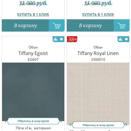
11 000
руб.
11 000
руб.
Доставка:
12.08
Доставка:
12.08
КУПИТЬ В 1 КЛИК
КУПИТЬ В 1 КЛИК
В корзину
В корзину
38
-
%
Обои
Обои
Tiffany Egoist
Tiffany Royal Linen
EG607
3300010
Образец в шоу-руме
Образец в шоу-руме
70см x1м,
материал