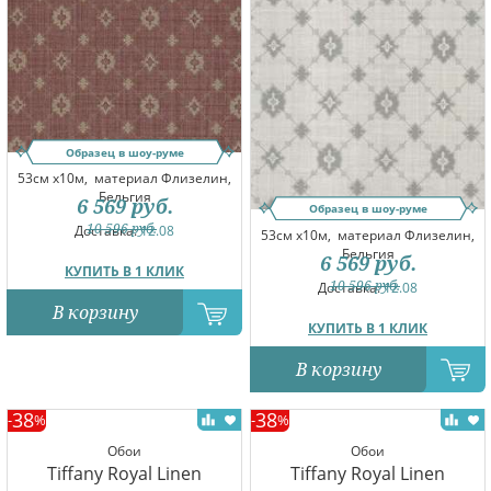
Образец в шоу-руме
53см x10м,
материал Флизелин,
Бельгия
6 569
руб.
Образец в шоу-руме
10 596
руб.
Доставка:
12.08
53см x10м,
материал Флизелин,
Бельгия
6 569
руб.
КУПИТЬ В 1 КЛИК
10 596
руб.
Доставка:
12.08
В корзину
КУПИТЬ В 1 КЛИК
В корзину
38
38
-
%
-
%
Обои
Обои
Tiffany Royal Linen
Tiffany Royal Linen