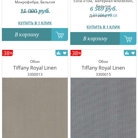
53см x10м,
материал Флизелин,
Микрофибра, Бельгия
Бельгия
6 569
руб.
11 000
руб.
Доставка:
12.08
10 596
руб.
Доставка:
12.08
КУПИТЬ В 1 КЛИК
КУПИТЬ В 1 КЛИК
В корзину
В корзину
38
38
-
%
-
%
Обои
Обои
Tiffany Royal Linen
Tiffany Royal Linen
3300013
3300015