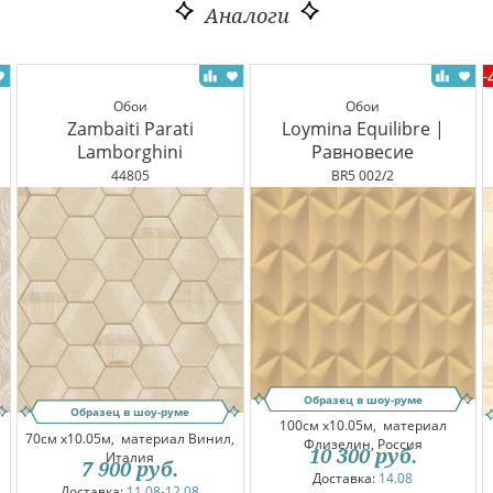
Аналоги
-
Обои
Обои
Zambaiti Parati
Loymina Equilibre |
Lamborghini
Равновесие
44805
BR5 002/2
Образец в шоу-руме
Образец в шоу-руме
100см x10.05м,
материал
70см x10.05м,
материал Винил,
Флизелин, Россия
10 300
руб.
Италия
7 900
руб.
Доставка:
14.08
Доставка:
11.08-12.08