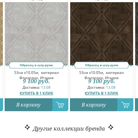
Образец в шоу-руме
Образец в шоу-руме
53см x10.05м,
материал
53см x10.05м,
материал
Флизелин, Италия
Флизелин, Италия
9 100
руб.
9 100
руб.
Доставка:
13.08
Доставка:
13.08
КУПИТЬ В 1 КЛИК
КУПИТЬ В 1 КЛИК
В корзину
В корзину
Другие коллекции бренда