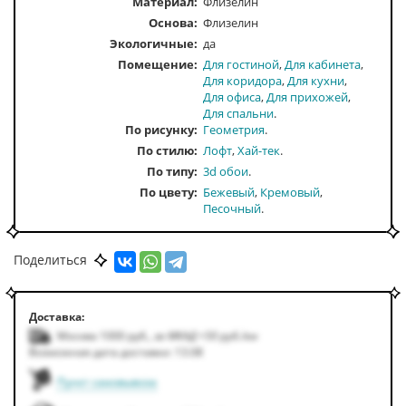
Материал:
Флизелин
Основа:
Флизелин
Экологичные:
да
Помещение
Для гостиной
Для кабинета
Для коридора
Для кухни
Для офиса
Для прихожей
Для спальни
По рисунку
Геометрия
По стилю
Лофт
Хай-тек
По типу
3d обои
По цвету
Бежевый
Кремовый
Песочный
Поделиться
Доставка:
Москва 1000
руб.
,
за МКАД +50
руб.
/км
Возможная дата доставки: 13.08
Пункт самовывоза