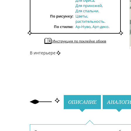
Для офиса
Для прихожей
Для спальни
По рисунку
Цветы,
растительность
По стилю
Ар-Нуво
Арт-деко
По тону
Темные
Яркие
По цвету
Зеленый
Серый
Инструкция по поклейке обоев
В интерьере
Назад
Вперед
ОПИСАНИЕ
АНАЛОГ