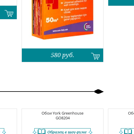
580
руб.
Обои
York Greenhouse
Об
GO8204