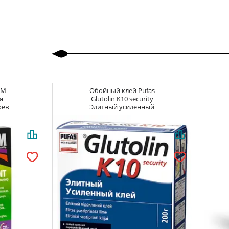
Назад
Вперед
CM
Обойный клей
Pufas
я
Glutolin K10 security
оев
Элитный усиленный