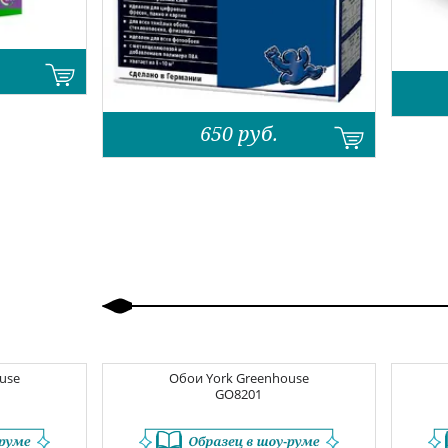
650
руб.
Назад
Вперед
use
Обои
York Greenhouse
GO8201