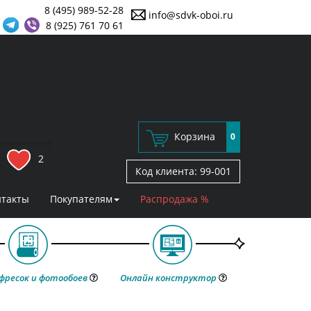
8 (495) 989-52-28
info@sdvk-oboi.ru
8 (925) 761 70 61
Корзина
0
2
Код клиента:
99-001
нтакты
Покупателям
Распродажа %
фресок и фотообоев
Онлайн конструктор