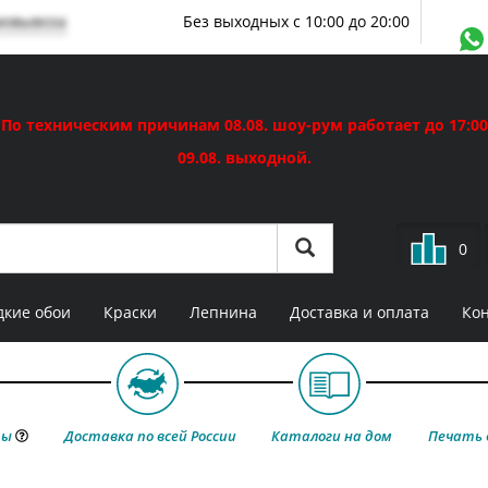
мовывоза
Без выходных с 10:00 до 20:00
По техническим причинам 08.08. шоу-рум работает до 17:00
09.08. выходной.
0
кие обои
Краски
Лепнина
Доставка и оплата
Ко
ты
Доставка по всей России
Каталоги на дом
Печать 