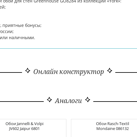
обои для стен Greenhouse GO8284 из коллекции «York»:
ей;
, приятные бонусы;
России;
d или наличными.
Онлайн конструктор
Аналоги
Обои
Jannelli & Volpi
Обои
Rasch-Textil
JV602 Jaipur
6801
Mondaine
086132