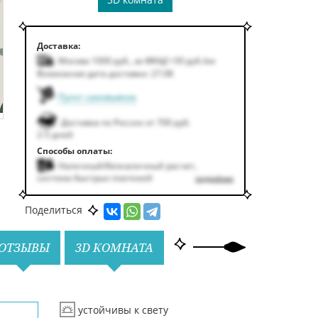
Доставка:
Москва 1000
руб.
,
за МКАД +50
руб.
/км
Возможная дата доставки: 27.08
Пункт самовывоза
Доставка по России от 700 руб.
2-5 дней
Способы оплаты:
Наличный/безналичный расчет,
система быстрых платежей
подробнее
Поделиться
ОТЗЫВЫ
3D КОМНАТА
устойчивы к свету