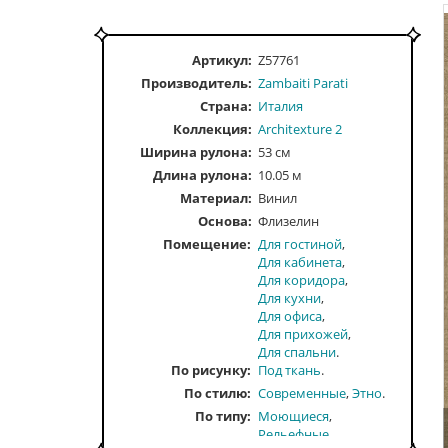
Артикул:
Z57761
Производитель:
Zambaiti Parati
Страна:
Италия
Коллекция:
Architexture 2
Ширина рулона:
53 см
Длина рулона:
10.05 м
Материал:
Винил
Основа:
Флизелин
Помещение
Для гостиной
Для кабинета
Для коридора
Для кухни
Для офиса
Для прихожей
Для спальни
По рисунку
Под ткань
По стилю
Современные
Этно
По типу
Моющиеся
Рельефные