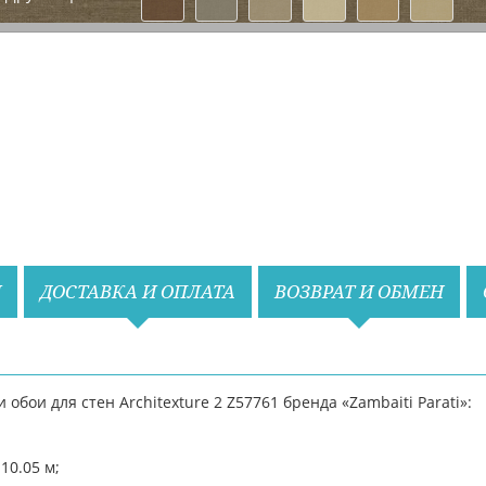
Назад
Вперед
И
ДОСТАВКА И ОПЛАТА
ВОЗВРАТ И ОБМЕН
бои для стен Architexture 2 Z57761 бренда «Zambaiti Parati»:
10.05 м;