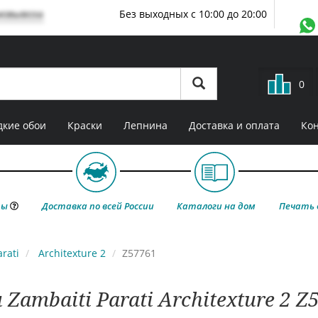
мовывоза
Без выходных с 10:00 до 20:00
0
кие обои
Краски
Лепнина
Доставка и оплата
Ко
ты
Доставка по всей России
Каталоги на дом
Печать 
rati
Architexture 2
Z57761
 Zambaiti Parati Architexture 2 Z