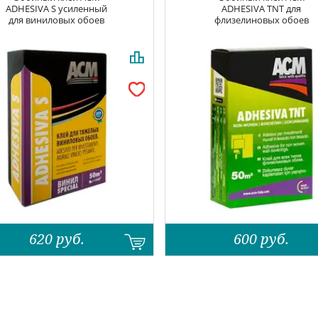
ADHESIVA S усиленный
ADHESIVA TNT для
для виниловых обоев
флизелиновых обоев
620
руб.
600
руб.