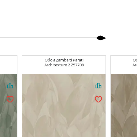
Обои
Zambaiti Parati
О
Architexture 2
Z57708
Ar