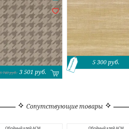
5 300
руб.
В наличии
3 501
руб.
5 740
руб.
Сопутствующие товары
Обойный клей
ACM
Обойный клей
ACM