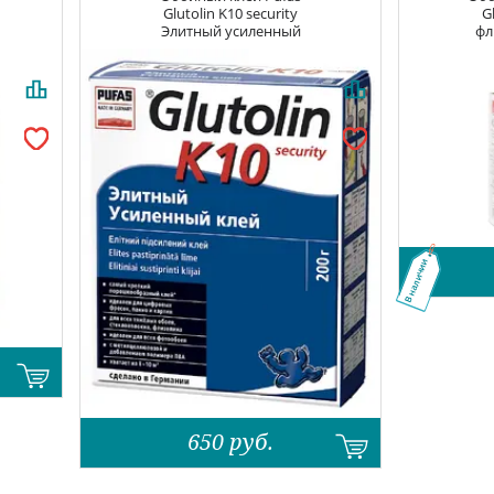
Glutolin K10 security
G
Элитный усиленный
фл
В наличии
650
руб.