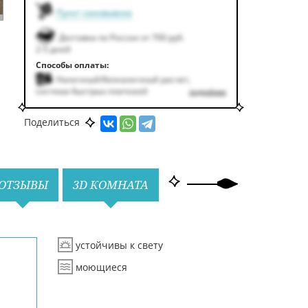
Пункт самовывоза
Доставка по России от 700 руб.
2-5 дней
Способы оплаты:
Наличный/безналичный расчет,
система быстрых платежей
подробнее
Поделиться
ОТЗЫВЫ
3D КОМНАТА
устойчивы к свету
моющиеся