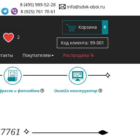
8 (495) 989-52-28
info@sdvk-oboi.ru
8 (925) 761 70 61
Корзина
0
2
Код клиента:
99-001
нтакты
Покупателям
Распродажа %
фресок и фотообоев
Онлайн конструктор
57761