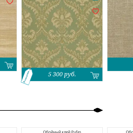
5 300
руб.
В наличии
Обойный клей
Pufas
Об