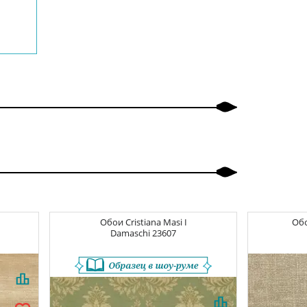
Обои
Cristiana Masi I
Об
Damaschi
23607