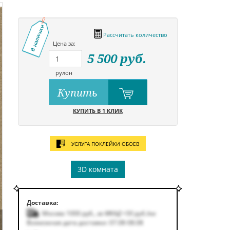
В наличии
Рассчитать количество
Цена за:
5 500
руб.
рулон
Купить
КУПИТЬ В 1 КЛИК
УСЛУГА ПОКЛЕЙКИ ОБОЕВ
3D комната
Доставка:
Москва 1000
руб.
,
за МКАД +50
руб.
/км
Возможная дата доставки: 07.08-08.08