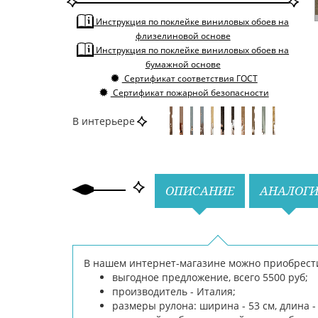
По тону
Однотонные
По цвету
Коричневый
Инструкция по поклейке виниловых обоев на
флизелиновой основе
Инструкция по поклейке виниловых обоев на
бумажной основе
Сертификат соответствия ГОСТ
Сертификат пожарной безопасности
В интерьере
Назад
Вперед
ОПИСАНИЕ
АНАЛОГ
В нашем интернет-магазине можно приобрести о
выгодное предложение, всего 5500 руб;
производитель - Италия;
размеры рулона: ширина - 53 см, длина - 