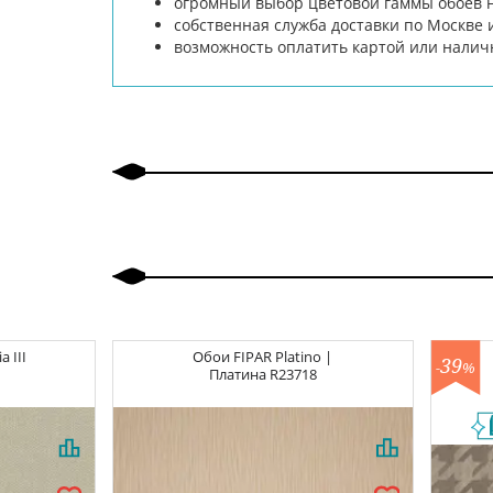
огромный выбор цветовой гаммы обоев на
собственная служба доставки по Москве 
возможность оплатить картой или нали
a III
Обои
FIPAR Platino |
39
-
%
Платина
R23718