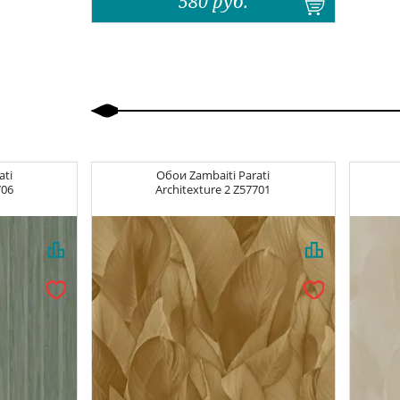
580
руб.
Назад
Вперед
ati
Обои
Zambaiti Parati
706
Architexture 2
Z57701