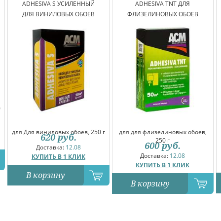
ADHESIVA S УСИЛЕННЫЙ
ADHESIVA TNT ДЛЯ
ДЛЯ ВИНИЛОВЫХ ОБОЕВ
ФЛИЗЕЛИНОВЫХ ОБОЕВ
0
для Для виниловых обоев, 250 г
для для флизелиновых обоев,
620
руб.
250 г
600
руб.
Доставка:
12.08
Доставка:
12.08
КУПИТЬ В 1 КЛИК
КУПИТЬ В 1 КЛИК
В корзину
В корзину