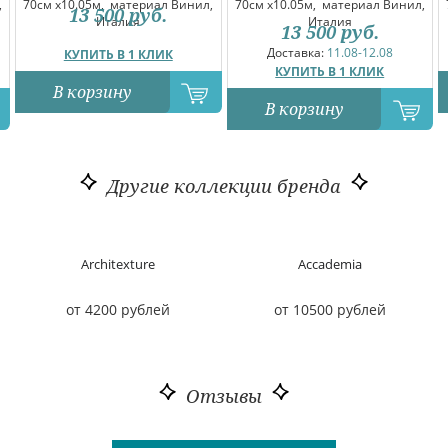
,
70см x10.05м,
материал Винил,
70см x10.05м,
материал Винил,
13 500
руб.
Италия
Италия
13 500
руб.
Доставка:
11.08-12.08
КУПИТЬ В 1 КЛИК
КУПИТЬ В 1 КЛИК
В корзину
В корзину
Другие коллекции бренда
Architexture
Acсademia
от 4200 рублей
от 10500 рублей
Отзывы