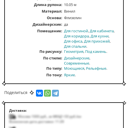
Длина рулона:
10.05 м
Материал:
Винил
Основа:
Флизелин
Дизайнерские:
да
Помещение
Для гостиной
Для кабинета
Для коридора
Для кухни
Для офиса
Для прихожей
Для спальни
По рисунку
Геометрия
Под камень
По стилю
Дизайнерские
Современные
По типу
Моющиеся
Рельефные
По тону
Яркие
По цвету
Голубой
Перламутровый
Серебряный
Серый
Поделиться
Доставка:
Москва 1000
руб.
,
за МКАД +50
руб.
/км
Возможная дата доставки: 11.09