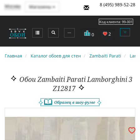
8 (495) 989-52-28
Москва
Магазины
Код клиента:
99-001
⋯
2
0
Главная
Каталог обоев для стен
Zambaiti Parati
Lamb
Обои Zambaiti Parati Lamborghini 3
Z12817