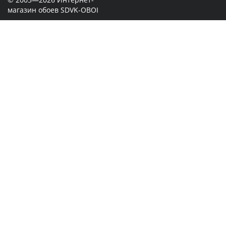
магазин обоев SDVK-OBOI