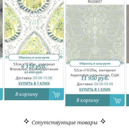
RV20807
Образец в шоу-руме
Образец в шоу-руме
53см x10.05м,
материал
6 178
руб.
Флизелин, Великобритания
52см x10.05м,
материал
11 880
руб.
Акриловое напыление, США
11 950
руб.
Доставка:
09.08-10.08
КУПИТЬ В 1 КЛИК
Доставка:
08.08-09.08
КУПИТЬ В 1 КЛИК
В корзину
В корзину
Сопутствующие товары