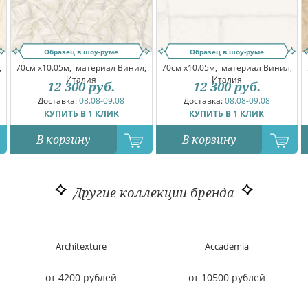
Образец в шоу-руме
Образец в шоу-руме
,
70см x10.05м,
материал Винил,
70см x10.05м,
материал Винил,
Италия
Италия
12 300
руб.
12 300
руб.
Доставка:
08.08-09.08
Доставка:
08.08-09.08
КУПИТЬ В 1 КЛИК
КУПИТЬ В 1 КЛИК
В корзину
В корзину
Другие коллекции бренда
Architexture
Acсademia
от 4200 рублей
от 10500 рублей