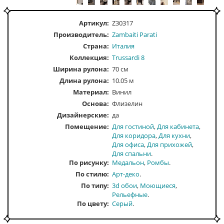
Артикул:
Z30317
Производитель:
Zambaiti Parati
Страна:
Италия
Коллекция:
Trussardi 8
Ширина рулона:
70 см
Длина рулона:
10.05 м
Материал:
Винил
Основа:
Флизелин
Дизайнерские:
да
Помещение
Для гостиной
Для кабинета
Для коридора
Для кухни
Для офиса
Для прихожей
Для спальни
По рисунку
Медальон
Ромбы
По стилю
Арт-деко
По типу
3d обои
Моющиеся
Рельефные
По цвету
Серый