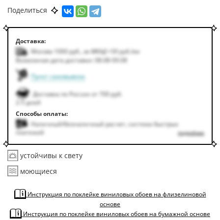
Поделиться
Доставка:
Москва 1000
руб.
,
за МКАД +50
руб.
/км
Возможная дата доставки: 08.08-09.08
Пункт самовывоза
Доставка по России от 700 руб.
2-5 дней
Способы оплаты:
Наличный/безналичный расчет, система быстрых
платежей
подробнее
устойчивы к свету
моющиеся
Инструкция по поклейке виниловых обоев на флизелиновой
основе
Инструкция по поклейке виниловых обоев на бумажной основе