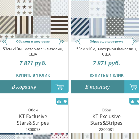
Образец в шоу-руме
Образец в шоу-руме
53см x10м,
материал Флизелин,
53см x10м,
материал Флизелин,
США
США
7 871
руб.
7 871
руб.
КУПИТЬ В 1 КЛИК
КУПИТЬ В 1 КЛИК
В корзину
В корзину
Обои
Обои
KT Exclusive
KT Exclusive
Stars&Stripes
Stars&Stripes
2800073
2800081