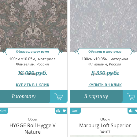
Образец в шоу-руме
Образец в шоу-руме
100см x10.05м,
материал
100см x10.05м,
материал
Флизелин, Россия
Флизелин, Россия
12 090
руб.
8 350
руб.
Доставка:
12.08
Доставка:
10.08
КУПИТЬ В 1 КЛИК
КУПИТЬ В 1 КЛИК
В корзину
В корзину
Обои
Обои
HYGGE Roll Hygge V
Marburg Loft Superior
Nature
34107