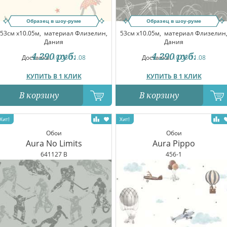
Образец в шоу-руме
Образец в шоу-руме
53см x10.05м,
материал Флизелин,
53см x10.05м,
материал Флизелин
Дания
Дания
4 290
руб.
4 290
руб.
Доставка:
10.08-11.08
Доставка:
10.08-11.08
КУПИТЬ В 1 КЛИК
КУПИТЬ В 1 КЛИК
В корзину
В корзину
Обои
Обои
Aura No Limits
Aura Pippo
641127 B
456-1