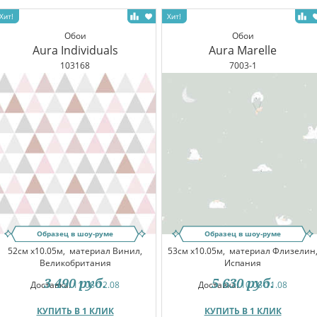
Обои
Обои
Aura Individuals
Aura Marelle
103168
7003-1
Образец в шоу-руме
Образец в шоу-руме
52см x10.05м,
материал Винил,
53см x10.05м,
материал Флизелин
Великобритания
Испания
3 490
руб.
5 630
руб.
Доставка:
11.08-12.08
Доставка:
10.08-11.08
КУПИТЬ В 1 КЛИК
КУПИТЬ В 1 КЛИК