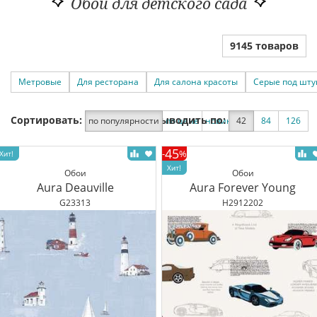
Обои для детского сада
9145 товаров
Метровые
Для ресторана
Для салона красоты
Серые под шту
Сортировать:
Выводить по:
по популярности
по цене
новинки
42
по скидке
84
126
45
-
%
Обои
Обои
Aura Deauville
Aura Forever Young
G23313
H2912202