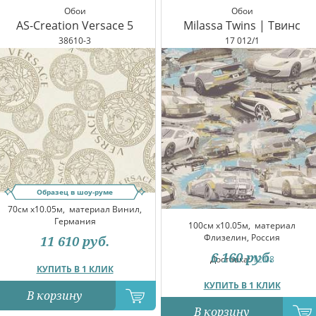
Обои
Обои
AS-Creation Versace 5
Milassa Twins | Твинс
38610-3
17 012/1
Образец в шоу-руме
70см x10.05м,
материал Винил,
Германия
100см x10.05м,
материал
Флизелин, Россия
11 610
руб.
6 160
руб.
Доставка:
12.08
КУПИТЬ В 1 КЛИК
КУПИТЬ В 1 КЛИК
В корзину
В корзину