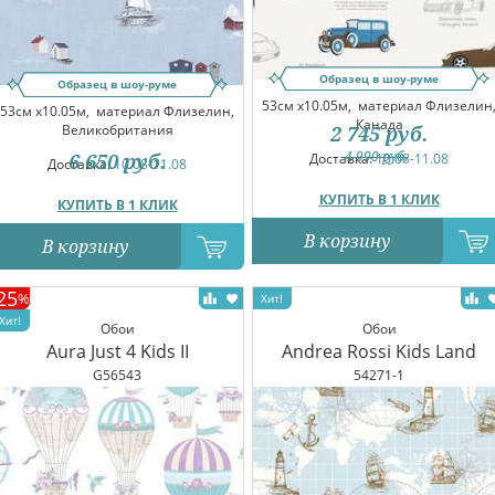
Образец в шоу-руме
Образец в шоу-руме
53см x10.05м,
материал Флизелин
53см x10.05м,
материал Флизелин,
Канада
2 745
руб.
Великобритания
4 990
руб.
6 650
руб.
Доставка:
10.08-11.08
Доставка:
10.08-11.08
КУПИТЬ В 1 КЛИК
КУПИТЬ В 1 КЛИК
В корзину
В корзину
25
%
Обои
Обои
Aura Just 4 Kids II
Andrea Rossi Kids Land
G56543
54271-1