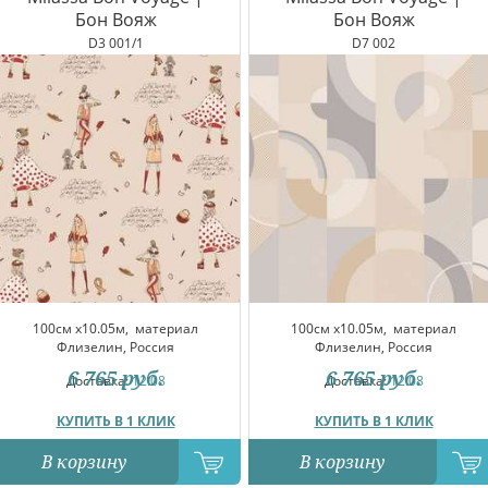
Бон Вояж
Бон Вояж
D3 001/1
D7 002
100см x10.05м,
материал
100см x10.05м,
материал
Флизелин, Россия
Флизелин, Россия
6 765
руб.
6 765
руб.
Доставка:
12.08
Доставка:
12.08
КУПИТЬ В 1 КЛИК
КУПИТЬ В 1 КЛИК
В корзину
В корзину