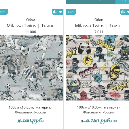
Обои
Обои
Milassa Twins | Твинс
Milassa Twins | Твинс
11 006
7 011
100см x10.05м,
материал
100см x10.05м,
материал
Флизелин, Россия
Флизелин, Россия
6 160
руб.
6 160
руб.
Доставка:
12.08
Доставка:
12.08-13.08