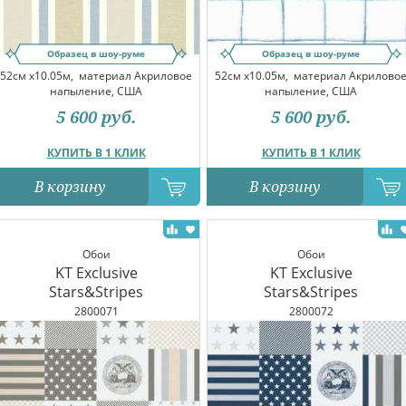
Образец в шоу-руме
Образец в шоу-руме
52см x10.05м,
материал Акриловое
52см x10.05м,
материал Акрилово
напыление, США
напыление, США
5 600
руб.
5 600
руб.
КУПИТЬ В 1 КЛИК
КУПИТЬ В 1 КЛИК
В корзину
В корзину
Обои
Обои
KT Exclusive
KT Exclusive
Stars&Stripes
Stars&Stripes
2800071
2800072