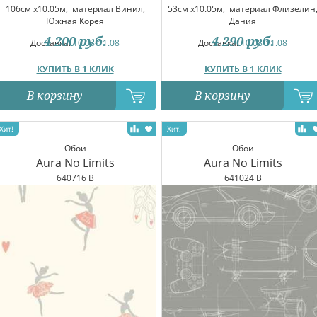
106см x10.05м,
материал Винил,
53см x10.05м,
материал Флизелин
Южная Корея
Дания
4 200
руб.
4 290
руб.
Доставка:
10.08-11.08
Доставка:
10.08-11.08
КУПИТЬ В 1 КЛИК
КУПИТЬ В 1 КЛИК
В корзину
В корзину
Обои
Обои
Aura No Limits
Aura No Limits
640716 B
641024 B