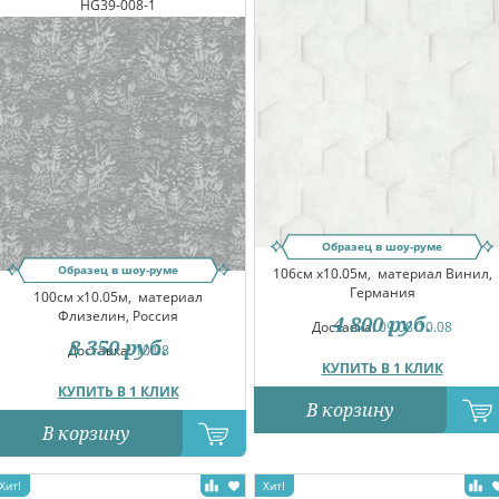
HG39-008-1
Образец в шоу-руме
Образец в шоу-руме
106см x10.05м,
материал Винил,
Германия
100см x10.05м,
материал
Флизелин, Россия
4 800
руб.
Доставка:
09.08-10.08
8 350
руб.
Доставка:
10.08
КУПИТЬ В 1 КЛИК
КУПИТЬ В 1 КЛИК
В корзину
В корзину