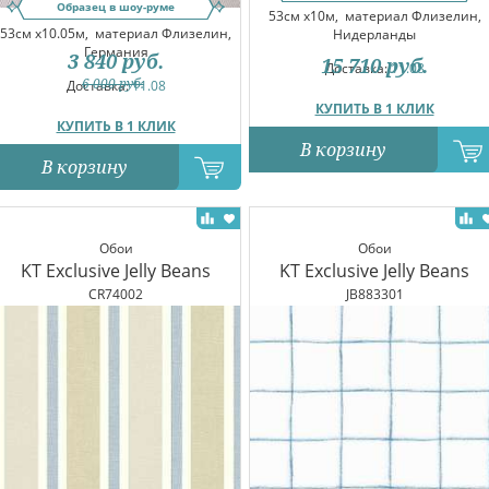
Образец в шоу-руме
53см x10м,
материал Флизелин,
53см x10.05м,
материал Флизелин,
Нидерланды
Германия
3 840
руб.
15 710
руб.
Доставка:
11.08
6 000
руб.
Доставка:
11.08
КУПИТЬ В 1 КЛИК
КУПИТЬ В 1 КЛИК
В корзину
В корзину
Обои
Обои
KT Exclusive Jelly Beans
KT Exclusive Jelly Beans
CR74002
JB883301