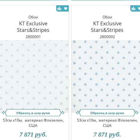
Обои
Обои
KT Exclusive
KT Exclusive
Stars&Stripes
Stars&Stripes
2800091
2800092
Образец в шоу-руме
Образец в шоу-руме
53см x10м,
материал Флизелин,
53см x10м,
материал Флизелин,
США
США
7 871
руб.
7 871
руб.