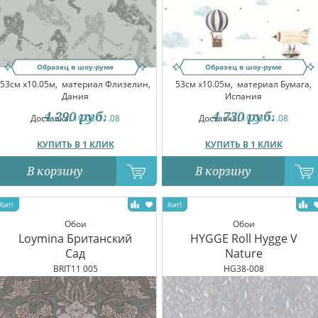
Образец в шоу-руме
Образец в шоу-руме
53см x10.05м,
материал Флизелин,
53см x10.05м,
материал Бумага,
Дания
Испания
4 290
руб.
4 730
руб.
Доставка:
10.08-11.08
Доставка:
10.08-11.08
КУПИТЬ В 1 КЛИК
КУПИТЬ В 1 КЛИК
В корзину
В корзину
Обои
Обои
Loymina Британский
HYGGE Roll Hygge V
Сад
Nature
BRIT11 005
HG38-008