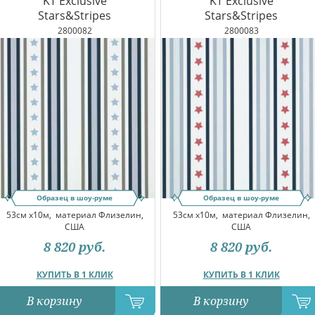
KT Exclusive
KT Exclusive
Stars&Stripes
Stars&Stripes
2800082
2800083
Образец в шоу-руме
Образец в шоу-руме
53см x10м,
материал Флизелин,
53см x10м,
материал Флизелин,
США
США
8 820
руб.
8 820
руб.
КУПИТЬ В 1 КЛИК
КУПИТЬ В 1 КЛИК
В корзину
В корзину