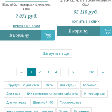
279см x2.7м,
материал Флизелин,
53см x10м,
материал Флизелин,
США
США
62 118
руб.
7 871
руб.
КУПИТЬ В 1 КЛИК
КУПИТЬ В 1 КЛИК
В корзину
В корзину
Загрузить еще
←
1
2
3
4
5
6
..
218
→
Структурные для стен
50 см
Для студии
Большие
Для дома
Для косметологического кабинета
Интерьерные
Для коттеджа
Шириной 106
Тростниковые
Увеличивающие пространство
Узкие
Рулонные