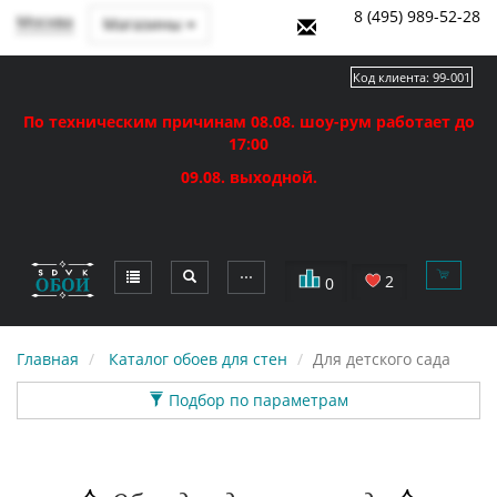
8 (495) 989-52-28
Москва
Магазины
Код клиента:
99-001
По техническим причинам 08.08. шоу-рум работает до
17:00
09.08. выходной.
⋯
2
0
Главная
Каталог обоев для стен
Для детского сада
Подбор по параметрам