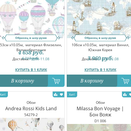
Образец в шоу-руме
Образец в шоу-руме
53см x10.05м,
материал Флизелин,
106см x10.05м,
материал Винил,
Великобритания
Южная Корея
4 658
руб.
3 960
руб.
6 210
руб.
Доставка:
10.08-11.08
Доставка:
10.08-11.08
КУПИТЬ В 1 КЛИК
КУПИТЬ В 1 КЛИК
В корзину
В корзину
Обои
Обои
Andrea Rossi Kids Land
Milassa Bon Voyage |
Бон Вояж
54279-2
D1 006