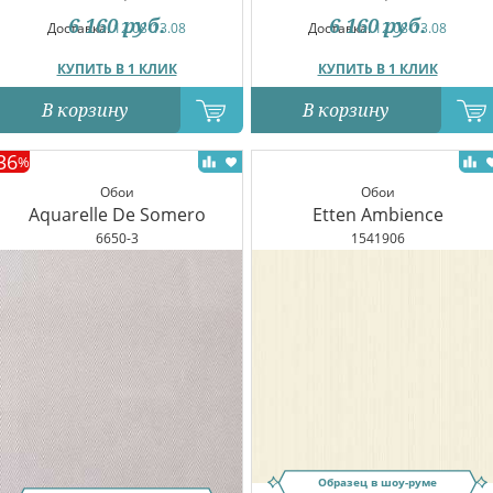
6 160
руб.
6 160
руб.
Доставка:
12.08-13.08
Доставка:
12.08-13.08
КУПИТЬ В 1 КЛИК
КУПИТЬ В 1 КЛИК
В корзину
В корзину
36
%
Обои
Обои
Aquarelle De Somero
Etten Ambience
6650-3
1541906
Образец в шоу-руме