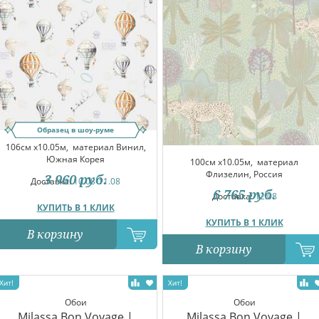
Образец в шоу-руме
106см x10.05м,
материал Винил,
Южная Корея
100см x10.05м,
материал
Флизелин, Россия
3 960
руб.
Доставка:
10.08-11.08
6 765
руб.
Доставка:
12.08
КУПИТЬ В 1 КЛИК
КУПИТЬ В 1 КЛИК
В корзину
В корзину
Обои
Обои
Milassa Bon Voyage |
Milassa Bon Voyage |