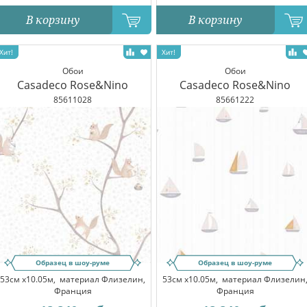
В корзину
В корзину
Обои
Обои
Casadeco Rose&Nino
Casadeco Rose&Nino
85611028
85661222
Образец в шоу-руме
Образец в шоу-руме
53см x10.05м,
материал Флизелин,
53см x10.05м,
материал Флизелин
Франция
Франция