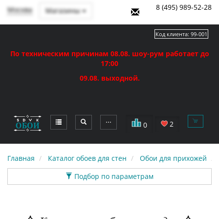
8 (495) 989-52-28
Москва
Магазины
Код клиента:
99-001
По техническим причинам 08.08. шоу-рум работает до
17:00
09.08. выходной.
⋯
2
0
Главная
Каталог обоев для стен
Обои для прихожей
Подбор по параметрам