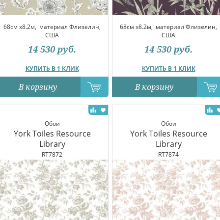
68см x8.2м,
материал Флизелин,
68см x8.2м,
материал Флизелин,
США
США
14 530
руб.
14 530
руб.
КУПИТЬ В 1 КЛИК
КУПИТЬ В 1 КЛИК
В корзину
В корзину
Обои
Обои
York Toiles Resource
York Toiles Resource
Library
Library
RT7872
RT7874