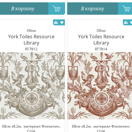
В корзину
В корзину
Обои
Обои
York Toiles Resource
York Toiles Resource
Library
Library
RT7812
RT7814
68см x8.2м,
материал Флизелин,
68см x8.2м,
материал Флизелин,
США
США