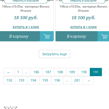
Образец в шоу-руме
Образец в шоу-руме
106см x10.05м,
материал Винил,
106см x10.05м,
материал Винил,
Италия
Италия
18 100
руб.
18 100
руб.
КУПИТЬ В 1 КЛИК
КУПИТЬ В 1 КЛИК
В корзину
В корзину
Загрузить еще
←
1
..
186
187
188
189
190
191
192
193
194
195
196
..
281
→