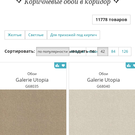
Коричневые обои в коридор
11778 товаров
Желтые
Светлые
Для прихожей под кирпич
Сортировать:
Выводить по:
по популярности
по цене
новинки
42
по скидке
84
126
Обои
Обои
Galerie Utopia
Galerie Utopia
G68035
G68040