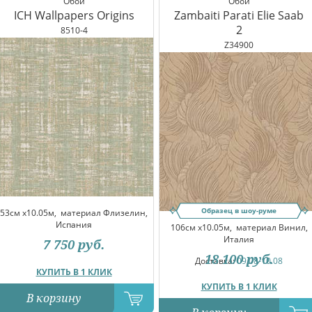
Обои
Обои
ICH Wallpapers Origins
Zambaiti Parati Elie Saab
2
8510-4
Z34900
Образец в шоу-руме
53см x10.05м,
материал Флизелин,
Испания
106см x10.05м,
материал Винил,
Италия
7 750
руб.
18 100
руб.
Доставка:
09.08-10.08
КУПИТЬ В 1 КЛИК
КУПИТЬ В 1 КЛИК
В корзину