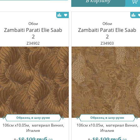
В корзину
Обои
Обои
Zambaiti Parati Elie Saab
Zambaiti Parati Elie Saab
2
2
Z34902
Z34903
Образец в шоу-руме
Образец в шоу-руме
106см x10.05м,
материал Винил,
106см x10.05м,
материал Винил,
Италия
Италия
18 100
руб.
18 100
руб.