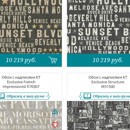
10 219
руб.
10 219
руб.
Обои с надписями
KT
Обои с надписями
KT
Exclusive French
Exclusive Structure
Impressionist
fi70307
IR51500