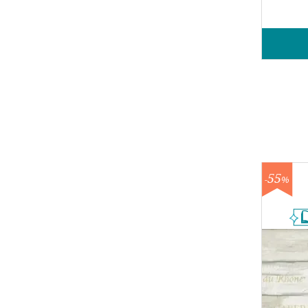
55
-
%