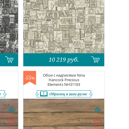
10 219
руб.
Обои с надписями
Nina
55
-
%
Hancock Precious
Elements
NH31103