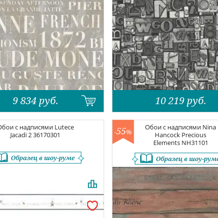
9 834
руб.
10 219
руб.
Обои с надписями
Lutece
Обои с надписями
Nina
55
-
%
Jacadi 2
36170301
Hancock Precious
Elements
NH31101