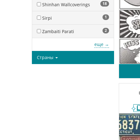
18
Shinhan Wallcoverings
1
Sirpi
2
Zambaiti Parati
еще →
Страны