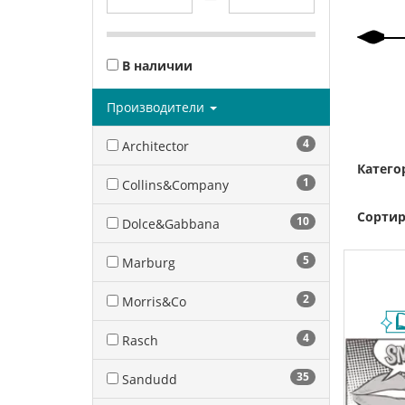
В наличии
Производители
4
Architector
Катего
1
Collins&Company
Сортир
10
Dolce&Gabbana
5
Marburg
2
Morris&Co
4
Rasch
35
Sandudd