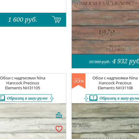
1 600
руб.
4 932
руб
10 960
руб.
Обои с надписями
Nina
Обои с надписями
Nina
55
-
%
Hancock Precious
Hancock Precious
Elements
NH31105
Elements
NH31108