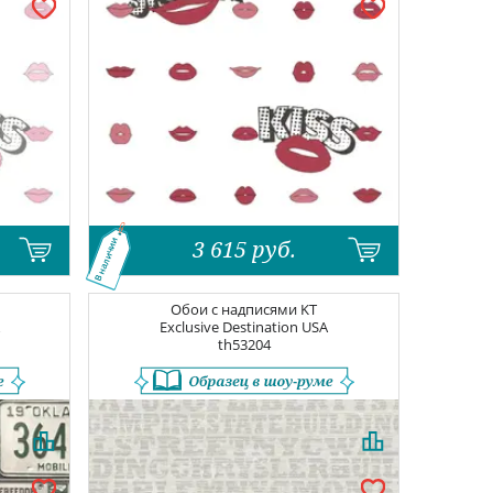
3 615
руб.
В наличии
Обои с надписями
KT
Exclusive Destination USA
th53204