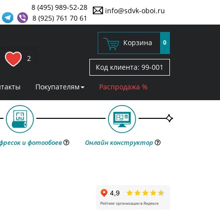
8 (495) 989-52-28
info@sdvk-oboi.ru
8 (925) 761 70 61
Корзина
0
2
Код клиента:
99-001
нтакты
Покупателям
Распродажа %
фресок и фотообоев
Онлайн конструктор