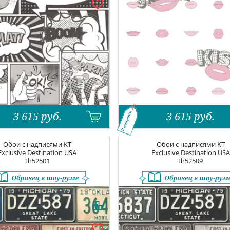
3 615
руб.
3 615
руб.
В наличии
Обои с надписями
KT
Обои с надписями
KT
Exclusive Destination USA
Exclusive Destination USA
th52501
th52509