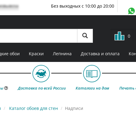
мовывоза
Без выходных с 10:00 до 20:00
0
кие обои
Краски
Лепнина
Доставка и оплата
Ко
ты
Доставка по всей России
Каталоги на дом
Печать 
я
Каталог обоев для стен
Надписи