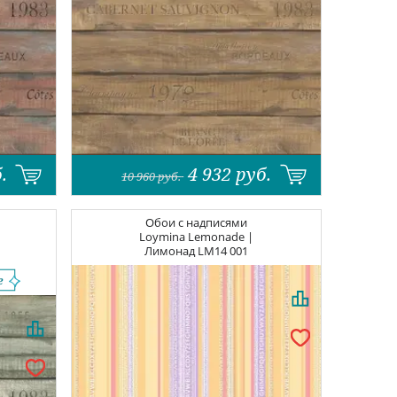
.
4 932
руб.
10 960
руб.
Обои с надписями
Loymina Lemonade |
Лимонад
LM14 001