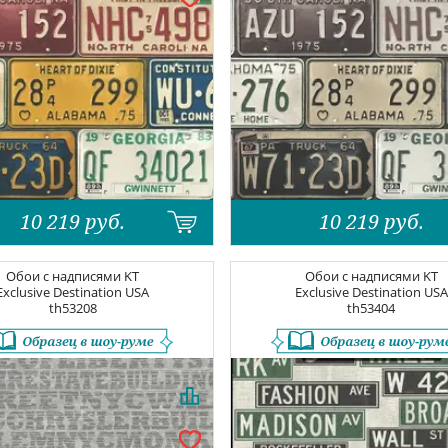
10 219
руб.
10 219
руб.
Обои с надписями
KT
Обои с надписями
KT
Exclusive Destination USA
Exclusive Destination USA
th53208
th53404