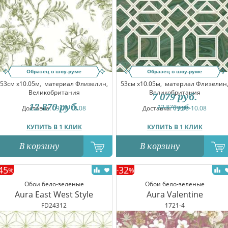
Образец в шоу-руме
Образец в шоу-руме
53см x10.05м,
материал Флизелин,
53см x10.05м,
материал Флизелин
Великобритания
Великобритания
7 079
руб.
12 870
руб.
12 870
руб.
Доставка:
09.08-10.08
Доставка:
09.08-10.08
КУПИТЬ В 1 КЛИК
КУПИТЬ В 1 КЛИК
В корзину
В корзину
45
32
%
-
%
Обои бело-зеленые
Обои бело-зеленые
Aura East West Style
Aura Valentine
FD24312
1721-4