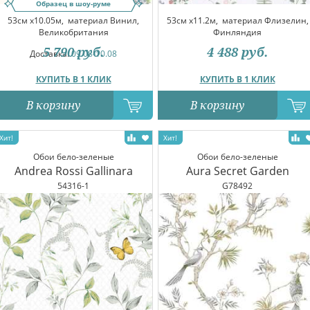
Образец в шоу-руме
53см x10.05м,
материал Винил,
53см x11.2м,
материал Флизелин,
Великобритания
Финляндия
5 790
руб.
4 488
руб.
Доставка:
09.08-10.08
КУПИТЬ В 1 КЛИК
КУПИТЬ В 1 КЛИК
В корзину
В корзину
Обои бело-зеленые
Обои бело-зеленые
Andrea Rossi Gallinara
Aura Secret Garden
54316-1
G78492