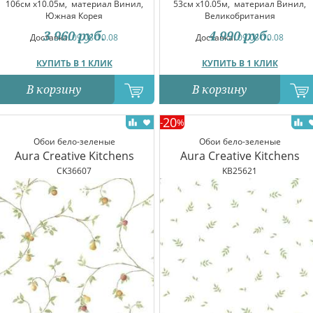
106см x10.05м,
материал Винил,
53см x10.05м,
материал Винил,
Южная Корея
Великобритания
3 960
руб.
4 990
руб.
Доставка:
09.08-10.08
Доставка:
09.08-10.08
КУПИТЬ В 1 КЛИК
КУПИТЬ В 1 КЛИК
В корзину
В корзину
20
-
%
Обои бело-зеленые
Обои бело-зеленые
Aura Creative Kitchens
Aura Creative Kitchens
CK36607
KB25621