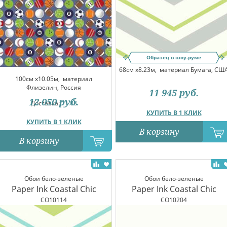
Образец в шоу-руме
68см x8.23м,
материал Бумага, СШ
100см x10.05м,
материал
Флизелин, Россия
11 945
руб.
12 050
руб.
Доставка:
11.08
КУПИТЬ В 1 КЛИК
КУПИТЬ В 1 КЛИК
В корзину
В корзину
Обои бело-зеленые
Обои бело-зеленые
Paper Ink Coastal Chic
Paper Ink Coastal Chic
CO10114
CO10204