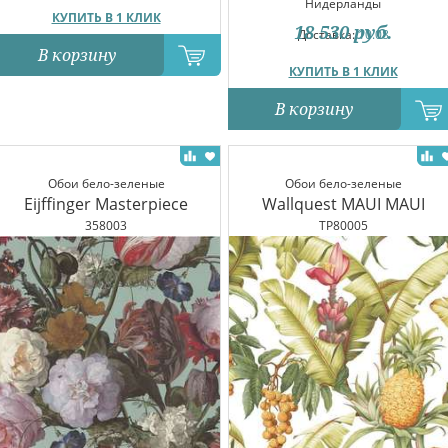
Нидерланды
КУПИТЬ В 1 КЛИК
18 530
руб.
Доставка:
10.08
В корзину
КУПИТЬ В 1 КЛИК
В корзину
Обои бело-зеленые
Обои бело-зеленые
Eijffinger Masterpiece
Wallquest MAUI MAUI
358003
TP80005