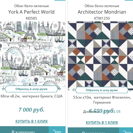
Обои бело-зеленые
Обои бело-зеленые
York A Perfect World
Architector Mondrian
KI0585
KTM1250
Образец в шоу-руме
Образец в шоу-руме
68см x8.2м,
материал Бумага, США
53см x10м,
материал Флизелин,
Германия
7 000
руб.
6 550
руб.
Доставка:
10.08-11.08
КУПИТЬ В 1 КЛИК
КУПИТЬ В 1 КЛИК
В корзину