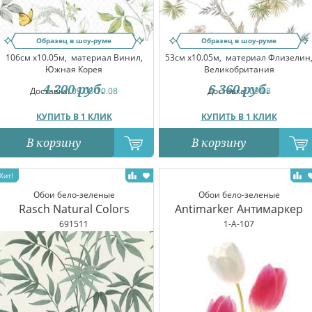
Образец в шоу-руме
Образец в шоу-руме
106см x10.05м,
материал Винил,
53см x10.05м,
материал Флизелин
Южная Корея
Великобритания
4 200
руб.
6 360
руб.
Доставка:
09.08-10.08
Доставка:
09.08
КУПИТЬ В 1 КЛИК
КУПИТЬ В 1 КЛИК
В корзину
В корзину
Обои бело-зеленые
Обои бело-зеленые
Rasch Natural Colors
Antimarker Антимаркер
691511
1-A-107