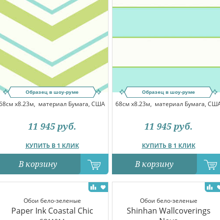
Образец в шоу-руме
Образец в шоу-руме
68см x8.23м,
материал Бумага, США
68см x8.23м,
материал Бумага, СШ
11 945
руб.
11 945
руб.
КУПИТЬ В 1 КЛИК
КУПИТЬ В 1 КЛИК
В корзину
В корзину
Обои бело-зеленые
Обои бело-зеленые
Paper Ink Coastal Chic
Shinhan Wallcoverings