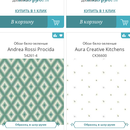
Доставка:
10.08-11.08
Доставка:
10.08-11.08
КУПИТЬ В 1 КЛИК
КУПИТЬ В 1 КЛИК
В корзину
В корзину
Обои бело-зеленые
Обои бело-зеленые
Andrea Rossi Procida
Aura Creative Kitchens
54261-4
CK36600
Образец в шоу-руме
Образец в шоу-руме