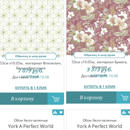
Образец в шоу-руме
Образец в шоу-руме
53см x10.05м,
материал Бумага,
53см x10.05м,
материал Флизелин,
Испания
Великобритания
3 373
руб.
7 079
руб.
4 960
руб.
Доставка:
09.08-10.08
12 870
руб.
Доставка:
09.08-10.08
КУПИТЬ В 1 КЛИК
КУПИТЬ В 1 КЛИК
В корзину
В корзину
Обои бело-зеленые
Обои бело-зеленые
York A Perfect World
York A Perfect World