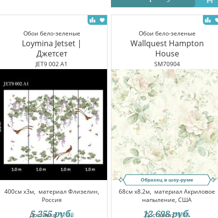
Обои бело-зеленые
Обои бело-зеленые
Loymina Jetset |
Wallquest Hampton
Джетсет
House
JET9 002 A1
SM70904
Образец в шоу-руме
400см x3м,
материал Флизелин,
68см x8.2м,
материал Акриловое
Россия
напыление, США
5 255
руб.
12 698
руб.
Доставка:
11.08
Доставка:
10.08