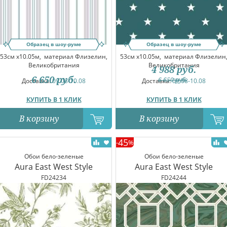
Образец в шоу-руме
Образец в шоу-руме
53см x10.05м,
материал Флизелин,
53см x10.05м,
материал Флизелин
Великобритания
Великобритания
4 988
руб.
6 650
руб.
6 650
руб.
Доставка:
09.08-10.08
Доставка:
09.08-10.08
КУПИТЬ В 1 КЛИК
КУПИТЬ В 1 КЛИК
В корзину
В корзину
45
-
%
Обои бело-зеленые
Обои бело-зеленые
Aura East West Style
Aura East West Style
FD24234
FD24244