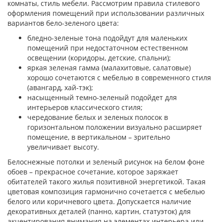
комнаты, стиль мебели. Рассмотрим правила стилевого
оформления помещений при использовании различных
вариантов бело-зеленого цвета:
бледно-зеленые тона подойдут для маленьких
помещений при недостаточном естественном
освещении (коридоры, детские, спальни);
яркая зеленая гамма (малахитовые, салатовые)
хорошо сочетаются с мебелью в современного стиля
(авангард, хай-тэк);
насыщенный темно-зеленый подойдет для
интерьеров классического стиля;
чередование белых и зеленых полосок в
горизонтальном положении визуально расширяет
помещение, в вертикальном – зрительно
увеличивает высоту.
Белоснежные потолки и зеленый рисунок на белом фоне
обоев – прекрасное сочетание, которое заряжает
обитателей такого жилья позитивной энергетикой. Такая
цветовая композиция гармонично сочетается с мебелью
белого или коричневого цвета. Допускается наличие
декоративных деталей (панно, картин, статуэток) для
акцентирования внимания на элементах интерьера или