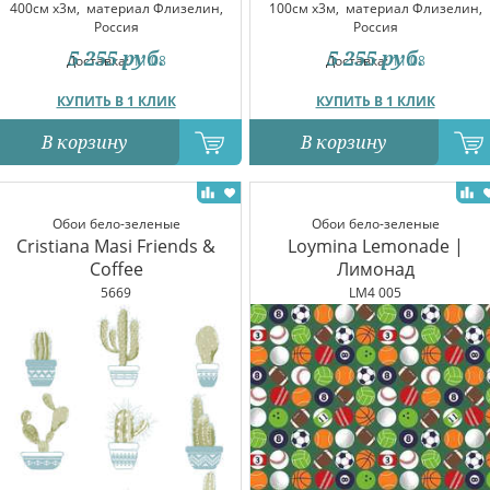
400см x3м,
материал Флизелин,
100см x3м,
материал Флизелин,
Россия
Россия
5 255
руб.
5 255
руб.
Доставка:
11.08
Доставка:
11.08
КУПИТЬ В 1 КЛИК
КУПИТЬ В 1 КЛИК
В корзину
В корзину
Обои бело-зеленые
Обои бело-зеленые
Cristiana Masi Friends &
Loymina Lemonade |
Coffee
Лимонад
5669
LM4 005