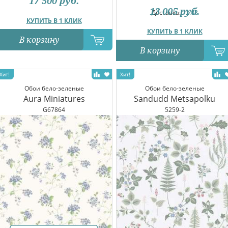
17 500
руб.
13 005
руб.
Доставка:
12.08
КУПИТЬ В 1 КЛИК
КУПИТЬ В 1 КЛИК
В корзину
В корзину
Обои бело-зеленые
Обои бело-зеленые
Aura Miniatures
Sandudd Metsapolku
G67864
5259-2