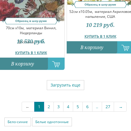
Образец в шоу-руме
52см x10.05м,
материал Акрилово
напыление, США
Образец в шоу-руме
10 219
руб.
70см x10м,
материал Винил,
Нидерланды
КУПИТЬ В 1 КЛИК
18 530
руб.
Доставка:
10.08
В корзину
КУПИТЬ В 1 КЛИК
В корзину
Загрузить еще
←
1
2
3
4
5
6
..
27
→
Бело-синие
Белые однотонные