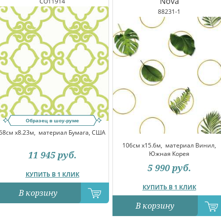
Nova
CO11914
88231-1
Образец в шоу-руме
68см x8.23м,
материал Бумага, США
106см x15.6м,
материал Винил,
11 945
руб.
Южная Корея
5 990
руб.
КУПИТЬ В 1 КЛИК
КУПИТЬ В 1 КЛИК
В корзину
В корзину