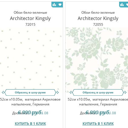
Обои бело-зеленые
Обои бело-зеленые
Architector Kingsly
Architector Kingsly
72015
72055
Образец в шоу-руме
Образец в шоу-руме
52см x10.05м,
материал Акриловое
52см x10.05м,
материал Акрилово
напыление, Германия
напыление, Германия
6 990
руб.
6 990
руб.
Доставка:
10.08-11.08
Доставка:
10.08-11.08
КУПИТЬ В 1 КЛИК
КУПИТЬ В 1 КЛИК