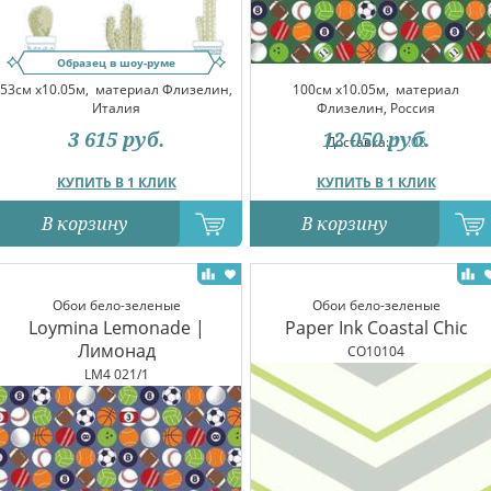
Образец в шоу-руме
53см x10.05м,
материал Флизелин,
100см x10.05м,
материал
Италия
Флизелин, Россия
3 615
руб.
12 050
руб.
Доставка:
11.08
КУПИТЬ В 1 КЛИК
КУПИТЬ В 1 КЛИК
В корзину
В корзину
Обои бело-зеленые
Обои бело-зеленые
Loymina Lemonade |
Paper Ink Coastal Chic
Лимонад
CO10104
LM4 021/1