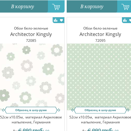
В корзину
В корзину
Обои бело-зеленые
Обои бело-зеленые
Architector Kingsly
Architector Kingsly
72085
72095
Образец в шоу-руме
Образец в шоу-руме
52см x10.05м,
материал Акриловое
52см x10.05м,
материал Акрилово
напыление, Германия
напыление, Германия
6 990
руб.
6 990
руб.