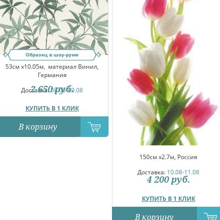
Образец в шоу-руме
53см x10.05м,
материал Винил,
Германия
2 650
руб.
Доставка:
08.08-09.08
КУПИТЬ В 1 КЛИК
В корзину
150см x2.7м, Россия
Доставка:
10.08-11.08
4 200
руб.
КУПИТЬ В 1 КЛИК
В корзину