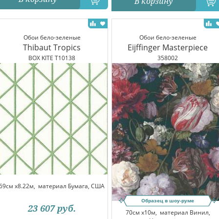
В корзину
Обои бело-зеленые
Обои бело-зеленые
Thibaut Tropics
Eijffinger Masterpiece
BOX KITE T10138
358002
69см x8.22м,
материал Бумага, США
Образец в шоу-руме
23 607
руб.
70см x10м,
материал Винил,