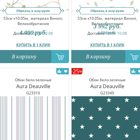
Образец в шоу-руме
Образец в шоу-руме
53см x10.05м,
материал Винил,
53см x10.05м,
материал Винил,
Великобритания
Великобритания
3 992
руб.
4 990
руб.
4 990
руб.
Доставка:
09.08-10.08
Доставка:
09.08-10.08
КУПИТЬ В 1 КЛИК
КУПИТЬ В 1 КЛИК
В корзину
В корзину
25
-
%
Обои бело-зеленые
Обои бело-зеленые
Aura Deauville
Aura Deauville
G23310
G23349