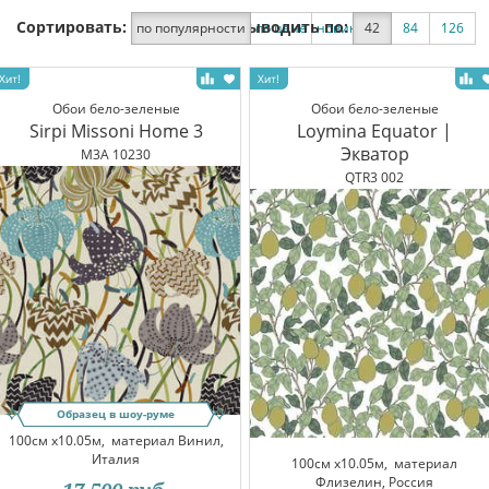
Сортировать:
Выводить по:
по популярности
по цене
новинки
42
по скидке
84
126
Обои бело-зеленые
Обои бело-зеленые
Sirpi Missoni Home 3
Loymina Equator |
Экватор
M3A 10230
QTR3 002
Образец в шоу-руме
100см x10.05м,
материал Винил,
Италия
100см x10.05м,
материал
Флизелин, Россия